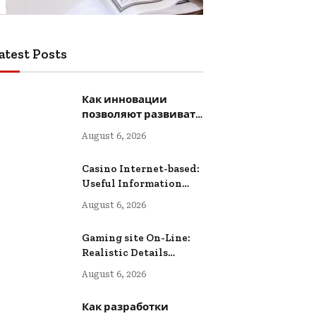
atest Posts
Как инновации
позволяют развивать
творчество
August 6, 2026
Casino Internet-based:
Useful Information
intended for Lower-
August 6, 2026
risk Online Wagering
Gaming site On-Line:
Realistic Details
intended for Safer
August 6, 2026
Digital Wagering
Как разработки