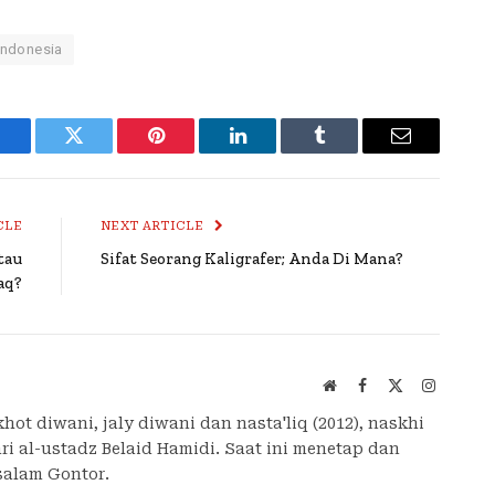
 indonesia
Facebook
Twitter
Pinterest
LinkedIn
Tumblr
Email
CLE
NEXT ARTICLE
tau
Sifat Seorang Kaligrafer; Anda Di Mana?
aq?
Website
Facebook
X
Instagra
(Twitter)
hot diwani, jaly diwani dan nasta'liq (2012), naskhi
ri al-ustadz Belaid Hamidi. Saat ini menetap dan
salam Gontor.