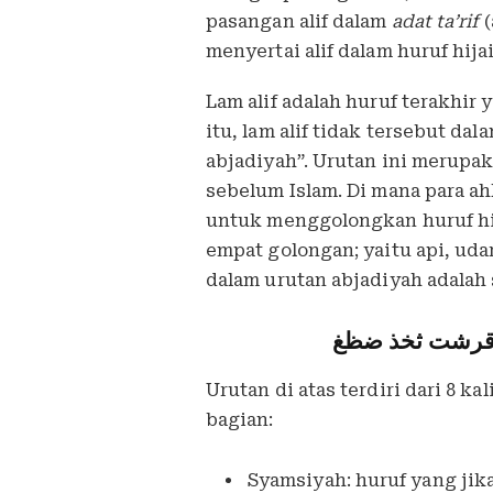
pasangan alif dalam
adat ta’rif
(
menyertai alif dalam huruf hija
Lam alif adalah huruf terakhir
itu, lam alif tidak tersebut da
abjadiyah”. Urutan ini merupak
sebelum Islam. Di mana para ah
untuk menggolongkan huruf hij
empat golongan; yaitu api, udar
dalam urutan abjadiyah adalah 
قرشت ثخذ ضظغ
Urutan di atas terdiri dari 8 
bagian:
Syamsiyah: huruf yang jik