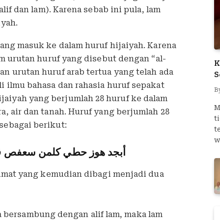
alif dan lam). Karena sebab ini pula, lam
iyah.
 yang masuk ke dalam huruf hijaiyah. Karena
lam urutan huruf yang disebut dengan “al-
K
an urutan huruf arab tertua yang telah ada
S
li ilmu bahasa dan rahasia huruf sepakat
B
aiyah yang berjumlah 28 huruf ke dalam
M
a, air dan tanah. Huruf yang berjumlah 28
t
sebagai berikut:
t
w
أبجد هوز حطي كلمن سعفص 
kalimat yang kemudian dibagi menjadi dua
a bersambung dengan alif lam, maka lam