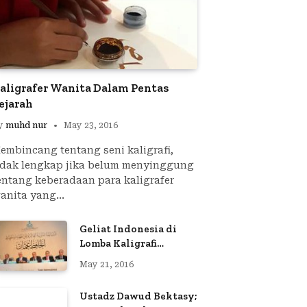
aligrafer Wanita Dalam Pentas
ejarah
y
muhd nur
May 23, 2016
embincang tentang seni kaligrafi,
idak lengkap jika belum menyinggung
entang keberadaan para kaligrafer
anita yang…
Geliat Indonesia di
Lomba Kaligrafi
Internasional IRCICA
May 21, 2016
Ustadz Dawud Bektasy;