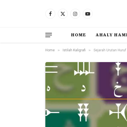
Facebook
X
Instagram
YouTube
(Twitter)
HOME
AHALY HAM
»
»
Home
Istilah Kaligrafi
Sejarah Urutan Huruf