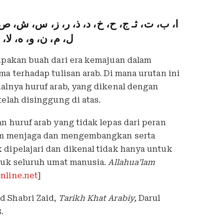
ا، ب، ت، ثـ ج، ح، خ، د، ذ، ر، ز، س، ش،،
ل، م، ن، و، ه، لا، 
rupakan buah dari era kemajuan dalam
ma terhadap tulisan arab. Di mana urutan ini
nalnya huruf arab, yang dikenal dengan
telah disinggung di atas.
n huruf arab yang tidak lepas dari peran
lam menjaga dan mengembangkan serta
 dipelajari dan dikenal tidak hanya untuk
ntuk seluruh umat manusia.
Allahua’lam
nline.net
]
d Shabri Zaid,
Tarikh Khat Arabiy,
Darul
.