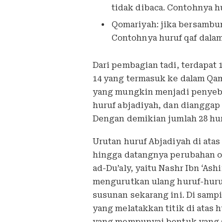
tidak dibaca. Contohnya h
Qomariyah: jika bersambun
Contohnya huruf qaf dalam
Dari pembagian tadi, terdapat
14 yang termasuk ke dalam Qa
yang mungkin menjadi penyeba
huruf abjadiyah, dan dianggap
Dengan demikian jumlah 28 hu
Urutan huruf Abjadiyah di ata
hingga datangnya perubahan o
ad-Du’aly, yaitu Nashr Ibn ‘Ash
mengurutkan ulang huruf-huru
susunan sekarang ini. Di sampi
yang melatakkan titik di atas 
yang mempunyai bentuk yang sam