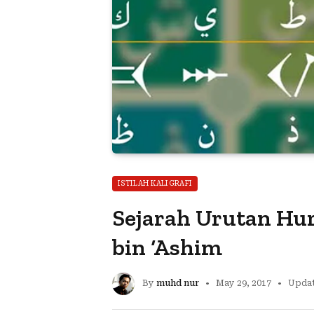
ISTILAH KALIGRAFI
Sejarah Urutan Hu
bin ‘Ashim
By
muhd nur
May 29, 2017
Updat