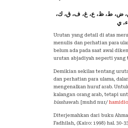
 ص، ض، ط، ظ، ع، غ، ف، ق، ك
ء، ي
Urutan yang detail di atas me
menulis dan perhatian para ula
belum ada pada saat awal dike
urutan abjadiyah seperti yang 
Demikian sekilas tentang uruta
dan perhatian para ulama, da
mengenalkan huruf arab. Untuk
kalangan orang arab, tetapi u
bisshawab.
[muhd nur/
hamidio
Diterjemahkan dari buku Ahma
Fadhilah, (Kairo: 1998) hal. 30-33