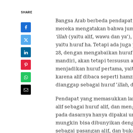
SHARE
Bangsa Arab berbeda pendapat t
mereka mengatakan bahwa juml
‘illah
(yaitu alif, wawu dan ya’)
yaitu huruf ha. Tetapi ada jug
28, dengan mengabaikan huruf 
mandiri, akan tetapi tersusun a
menjadikan huruf pertama, yai
karena alif dibaca seperti hamz
dianggap sebagai huruf ‘
illah
, 
Pendapat yang memasukkan lam
alif sebagai huruf alif, dan m
pada dasarnya hanya dipakai u
mungkin bisa dibunyikan deng
sebagai pasangan alif, dan buk