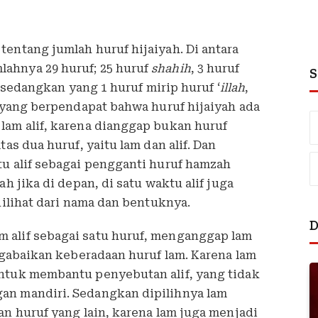
entang jumlah huruf hijaiyah. Di antara
ahnya 29 huruf; 25 huruf
shahih
, 3 huruf
S
, sedangkan yang 1 huruf mirip huruf ‘
illah
,
a yang berpendapat bahwa huruf hijaiyah ada
lam alif, karena dianggap bukan huruf
tas dua huruf, yaitu lam dan alif. Dan
tu alif sebagai pengganti huruf hamzah
ah jika di depan, di satu waktu alif juga
dilihat dari nama dan bentuknya.
D
 alif sebagai satu huruf, menganggap lam
engabaikan keberadaan huruf lam. Karena lam
ntuk membantu penyebutan alif, yang tidak
an mandiri. Sedangkan dipilihnya lam
an huruf yang lain, karena lam juga menjadi