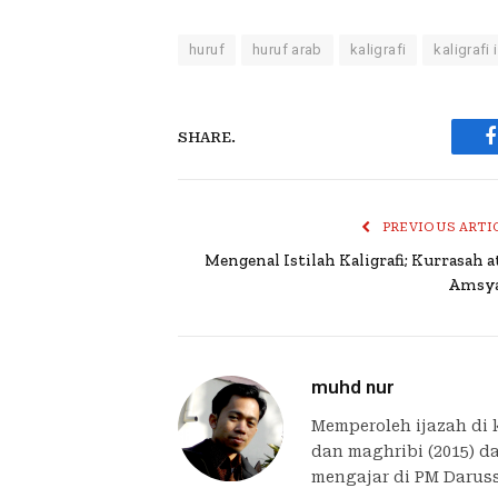
huruf
huruf arab
kaligrafi
kaligrafi
SHARE.
PREVIOUS ARTI
Mengenal Istilah Kaligrafi; Kurrasah a
Amsy
muhd nur
Memperoleh ijazah di k
dan maghribi (2015) da
mengajar di PM Darus