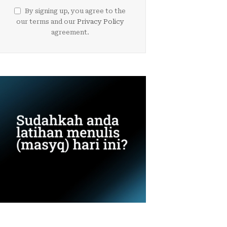
By signing up, you agree to the
our terms and our
Privacy Policy
agreement.