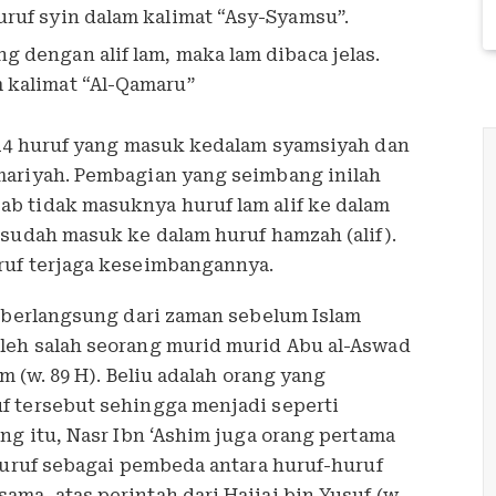
uruf syin dalam kalimat “Asy-Syamsu”.
g dengan alif lam, maka lam dibaca jelas.
 kalimat “Al-Qamaru”
 14 huruf yang masuk kedalam syamsiyah dan
mariyah. Pembagian yang seimbang inilah
b tidak masuknya huruf lam alif ke dalam
 sudah masuk ke dalam huruf hamzah (alif).
ruf terjaga keseimbangannya.
s berlangsung dari zaman sebelum Islam
leh salah seorang murid murid Abu al-Aswad
im (w. 89 H). Beliu adalah orang yang
f tersebut sehingga menjadi seperti
ng itu, Nasr Ibn ‘Ashim juga orang pertama
huruf sebagai pembeda antara huruf-huruf
a, atas perintah dari Hajjaj bin Yusuf (w.