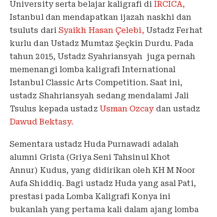
University serta belajar kaligrafi di
IRCICA,
Istanbul dan mendapatkan ijazah naskhi dan
tsuluts dari
Syaikh Hasan Çelebi,
Ustadz Ferhat
kurlu dan Ustadz Mumtaz Şeçkin Durdu. Pada
tahun 2015, Ustadz Syahriansyah juga pernah
memenangi lomba kaligrafi International
Istanbul Classic Arts Competition. Saat ini,
ustadz Shahriansyah sedang mendalami Jali
Tsulus kepada ustadz
Usman Ozcay
dan ustadz
Dawud Bektasy.
Sementara ustadz Huda Purnawadi adalah
alumni Grista (Griya Seni Tahsinul Khot
Annur) Kudus, yang didirikan oleh KH M Noor
Aufa Shiddiq. Bagi ustadz Huda yang asal Pati,
prestasi pada Lomba Kaligrafi Konya ini
bukanlah yang pertama kali dalam ajang lomba