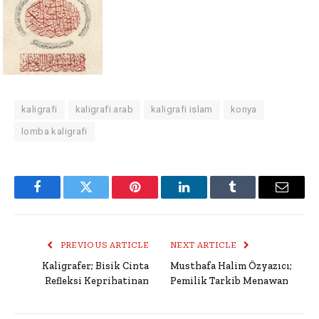
kaligrafi
kaligrafi arab
kaligrafi islam
konya
lomba kaligrafi
Facebook
Twitter
Pinterest
LinkedIn
Tumblr
Email
PREVIOUS ARTICLE
NEXT ARTICLE
Kaligrafer; Bisik Cinta
Musthafa Halim Özyazıcı;
Refleksi Keprihatinan
Pemilik Tarkib Menawan