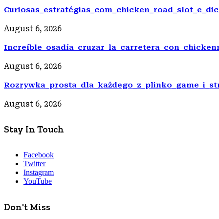
Curiosas_estratégias_com_chicken_road_slot_e_d
August 6, 2026
Increíble_osadía_cruzar_la_carretera_con_chicke
August 6, 2026
Rozrywka_prosta_dla_każdego_z_plinko_game_i_st
August 6, 2026
Stay In Touch
Facebook
Twitter
Instagram
YouTube
Don't Miss