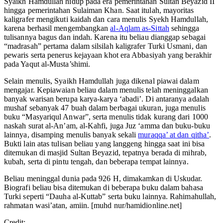
Syaikh Hamdullah hidup pada era pemerintahan Sultan Beyazid II
hingga pemerintahan Sulaiman Khan. Saat itulah, mayoritas
kaligrafer mengikuti kaidah dan cara menulis Syekh Hamdullah,
karena berhasil mengembangkan
al-Aqlam as-Sittah
sehingga
tulisannya bagus dan indah. Karena itu beliau dianggap sebagai
“madrasah” pertama dalam silsilah kaligrafer Turki Usmani, dan
pewaris serta penerus kejayaan khot era Abbasiyah yang berakhir
pada Yaqut al-Musta’shimi.
Selain menulis, Syaikh Hamdullah juga dikenal piawai dalam
mengajar. Kepiawaian beliau dalam menulis telah meninggalkan
banyak warisan berupa karya-karya ‘abadi’. Di antaranya adalah
mushaf sebanyak 47 buah dalam berbagai ukuran, juga menulis
buku “Masyariqul Anwar”, serta menulis tidak kurang dari 1000
naskah surat al-An’am, al-Kahfi, juga Juz ‘amma dan buku-buku
lainnya, disamping menulis banyak sekali
muraqqa’ at dan qitha’
.
Bukti lain atas tulisan beliau yang langgeng hingga saat ini bisa
ditemukan di masjid Sultan Beyazid, tepatnya berada di mihrab,
kubah, serta di pintu tengah, dan beberapa tempat lainnya.
Beliau meninggal dunia pada 926 H, dimakamkan di Uskudar.
Biografi beliau bisa ditemukan di beberapa buku dalam bahasa
Turki seperti “Dauha al-Kuttab” serta buku lainnya. Rahimahullah,
rahmatan wasi’atan, amiin. [muhd nur/hamidionline.net]
Credit: