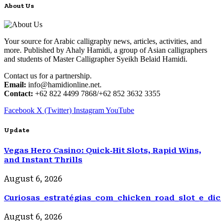
About Us
Your source for Arabic calligraphy news, articles, activities, and
more. Published by Ahaly Hamidi, a group of Asian calligraphers
and students of Master Calligrapher Syeikh Belaid Hamidi.
Contact us for a partnership.
Email:
info@hamidionline.net.
Contact:
+62 822 4499 7868/+62 852 3632 3355
Facebook
X (Twitter)
Instagram
YouTube
Update
Vegas Hero Casino: Quick‑Hit Slots, Rapid Wins,
and Instant Thrills
August 6, 2026
Curiosas_estratégias_com_chicken_road_slot_e_d
August 6, 2026