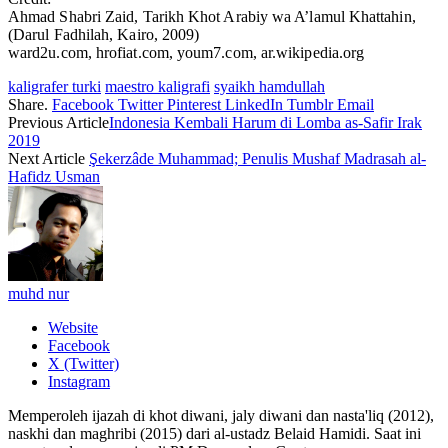
Ahmad Shabri Zaid, Tarikh Khot Arabiy wa A’lamul Khattahin,
(Darul Fadhilah, Kairo, 2009)
ward2u.com, hrofiat.com, youm7.com, ar.wikipedia.org
kaligrafer turki
maestro kaligrafi
syaikh hamdullah
Share.
Facebook
Twitter
Pinterest
LinkedIn
Tumblr
Email
Previous Article
Indonesia Kembali Harum di Lomba as-Safir Irak
2019
Next Article
Şekerzâde Muhammad; Penulis Mushaf Madrasah al-
Hafidz Usman
muhd nur
Website
Facebook
X (Twitter)
Instagram
Memperoleh ijazah di khot diwani, jaly diwani dan nasta'liq (2012),
naskhi dan maghribi (2015) dari al-ustadz Belaid Hamidi. Saat ini