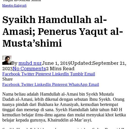
Maestro Kaligrafi
Syaikh Hamdullah al-
Amasi; Penerus Yaqut al-
Musta’shimi
By
muhd nur
June 1, 2019
Updated:
September 21,
2023
No Comments
2 Mins Read
Facebook
Twitter
Pinterest
LinkedIn
Tumblr
Email
Share
Facebook
Twitter
LinkedIn
Pinterest
WhatsApp
Email
Nama beliau adalah Hamdullah al-Amasi bin Syekh Mustafa
Dadah al-Amasi, lebih dikenal dengan sebutan Ibnu Syekh. Orang
tuanya pindah dari Bukhara ke Amasiyah, kemudian bertempat
tinggal dan menetap di sana. Syekh Hamdullah lahir tahun 840 H
kemudian belajar ilmu-ilmu agama dan mulai menyukai khot ketika
belajar kepada gurunya, Khairuddin al-Mar’asyi.