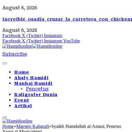
August 6, 2026
Increíble_osadía_cruzar_la_carretera_con_chicke
August 6, 2026
Facebook
X (Twitter)
Instagram
Facebook
X (Twitter)
Instagram
YouTube
Subscribe
Home
Ahaly Hamidi
Manhaj Hamidi
Pencetus
Kaligrafer Dunia
Event
Artikel
Home
»
Maestro Kaligrafi
»
Syaikh Hamdullah al-Amasi; Penerus
Yaqut al-Musta’shimi