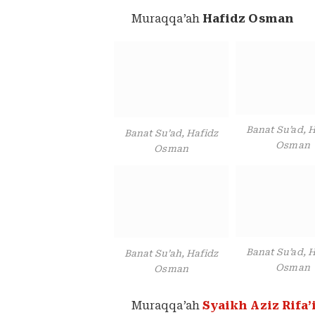
Muraqqa’ah
Hafidz Osman
Banat Su’ad, 
Banat Su’ad, Hafidz
Osman
Osman
Banat Su’ad, 
Banat Su’ah, Hafidz
Osman
Osman
Muraqqa’ah
Syaikh Aziz Rifa’