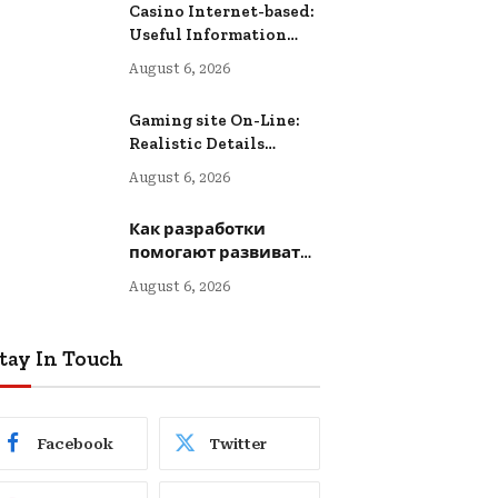
Casino Internet-based:
Useful Information
intended for Lower-
August 6, 2026
risk Online Wagering
Gaming site On-Line:
Realistic Details
intended for Safer
August 6, 2026
Digital Wagering
Как разработки
помогают развивать
креативность
August 6, 2026
tay In Touch
Facebook
Twitter