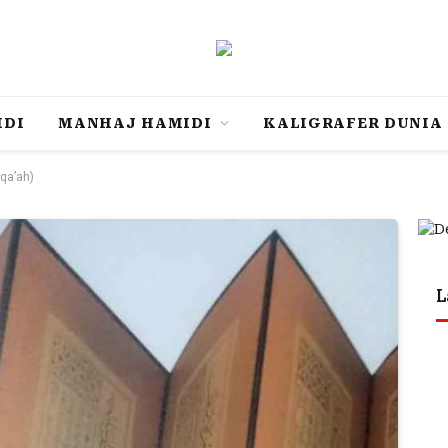
IDI
MANHAJ HAMIDI
KALIGRAFER DUNIA
qqa’ah)
L