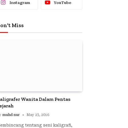
Instagram
YouTube
on't Miss
aligrafer Wanita Dalam Pentas
ejarah
y
muhd nur
May 23, 2016
embincang tentang seni kaligrafi,