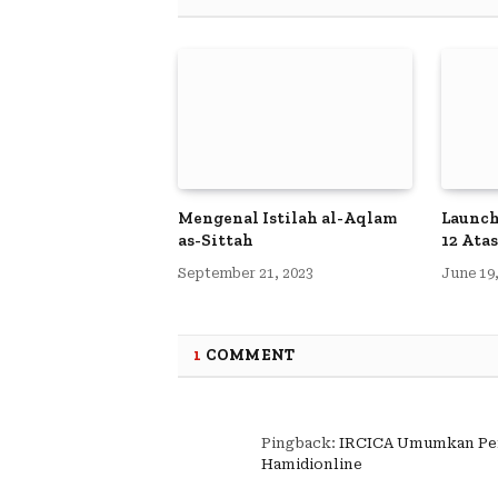
Mengenal Istilah al-Aqlam
Launch
as-Sittah
12 Ata
September 21, 2023
June 19
1
COMMENT
Pingback:
IRCICA Umumkan Pend
Hamidionline