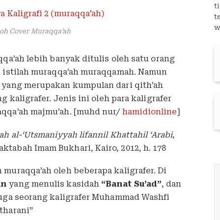
t
t
w
oh Cover Muraqqa’ah
qqa’ah lebih banyak ditulis oleh satu orang
n istilah muraqqa’ah muraqqamah. Namun
 yang merupakan kumpulan dari qith’ah
 kaligrafer. Jenis ini oleh para kaligrafer
aqqa’ah majmu’ah. [muhd nur/
hamidionline
]
h al-‘Utsmaniyyah lifannil Khattahil ‘Arabi
,
tabah Imam Bukhari, Kairo, 2012, h. 178
 muraqqa’ah oleh beberapa kaligrafer. Di
an
yang menulis kasidah
“Banat Su’ad”
, dan
uga seorang kaligrafer Muhammad Washfi
tharani”