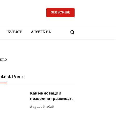
SUBSCRIBE
EVENT
ARTIKEL
atest Posts
Как инновации
позволяют развивать
творчество
August 6, 2026