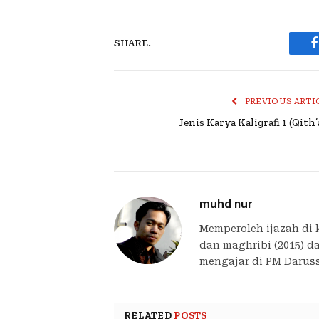
SHARE.
PREVIOUS ARTI
Jenis Karya Kaligrafi 1 (Qith
muhd nur
Memperoleh ijazah di k
dan maghribi (2015) da
mengajar di PM Darus
RELATED
POSTS