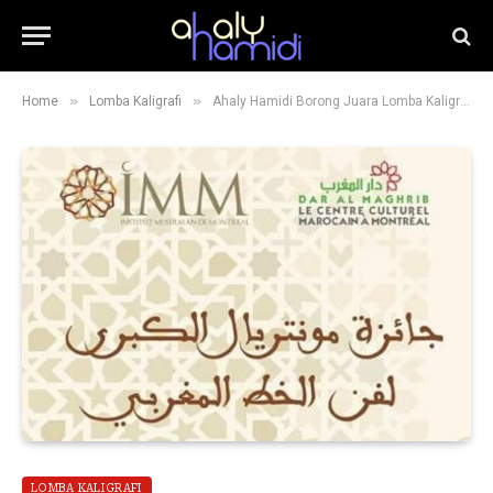
»
»
Home
Lomba Kaligrafi
Ahaly Hamidi Borong Juara Lomba Kaligrafi Maghribi Internasional di Montral, Kanada.
LOMBA KALIGRAFI