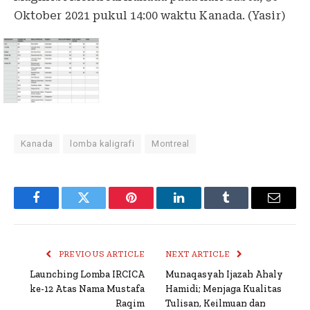
Oktober 2021 pukul 14:00 waktu Kanada. (Yasir)
Kanada
lomba kaligrafi
Montreal
Facebook
Twitter
Pinterest
LinkedIn
Tumblr
Email
PREVIOUS ARTICLE
NEXT ARTICLE
Launching Lomba IRCICA
Munaqasyah Ijazah Ahaly
ke-12 Atas Nama Mustafa
Hamidi; Menjaga Kualitas
Raqim
Tulisan, Keilmuan dan