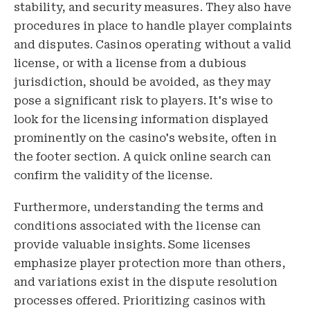
stability, and security measures. They also have
procedures in place to handle player complaints
and disputes. Casinos operating without a valid
license, or with a license from a dubious
jurisdiction, should be avoided, as they may
pose a significant risk to players. It's wise to
look for the licensing information displayed
prominently on the casino's website, often in
the footer section. A quick online search can
confirm the validity of the license.
Furthermore, understanding the terms and
conditions associated with the license can
provide valuable insights. Some licenses
emphasize player protection more than others,
and variations exist in the dispute resolution
processes offered. Prioritizing casinos with