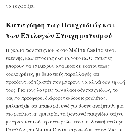
να ξεχωρίζει.
Κατανόηση των Παιχνιδιών και
των Επιλογών Στοιχηματισμού
Η γκάμα των παιχνιδιών στο Malina Casino είναι
εκτενής, καλύπτοντας όλα τα γούστα. Οι παίκτες
μπορούν να επιλέξουν ανάμεσα σε εκατοντάδες
κουλοχρέτες, με θεματικές παραλλαγές και
προοδευτικά τζακπότ που μπορούν να αλλάξουν τη ζωή
τους. Για τους λάτρεις των κλασικών παιχνιδιών, το
καζίνο προσφέρει διάφορες εκδόσεις ρουλέτας,
μπλακτζάκ και μπακαρά, ενώ για όσους αναζητούν μια
πιο ρεαλιστική εμπειρία, τα ζωντανά παιχνίδια καζίνο
με πραγματικούς κρουπιέρηδες είναι η ιδανική επιλογή.
Επιπλέον, το Malina Casino προσφέρει παιχνίδια με