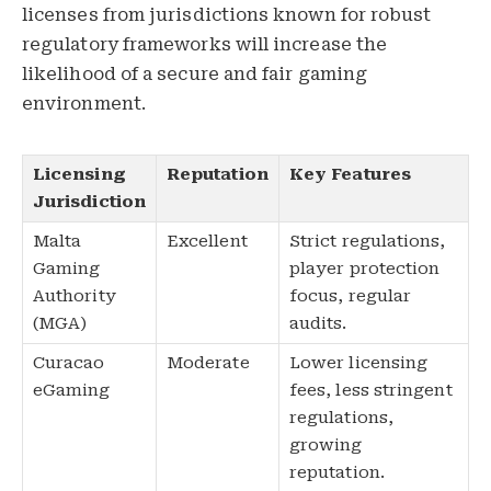
licenses from jurisdictions known for robust
regulatory frameworks will increase the
likelihood of a secure and fair gaming
environment.
Licensing
Reputation
Key Features
Jurisdiction
Malta
Excellent
Strict regulations,
Gaming
player protection
Authority
focus, regular
(MGA)
audits.
Curacao
Moderate
Lower licensing
eGaming
fees, less stringent
regulations,
growing
reputation.