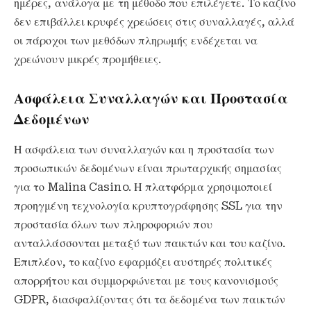
ημέρες, ανάλογα με τη μέθοδο που επιλέγετε. Το καζίνο
δεν επιβάλλει κρυφές χρεώσεις στις συναλλαγές, αλλά
οι πάροχοι των μεθόδων πληρωμής ενδέχεται να
χρεώνουν μικρές προμήθειες.
Ασφάλεια Συναλλαγών και Προστασία
Δεδομένων
Η ασφάλεια των συναλλαγών και η προστασία των
προσωπικών δεδομένων είναι πρωταρχικής σημασίας
για το Malina Casino. Η πλατφόρμα χρησιμοποιεί
προηγμένη τεχνολογία κρυπτογράφησης SSL για την
προστασία όλων των πληροφοριών που
ανταλλάσσονται μεταξύ των παικτών και του καζίνο.
Επιπλέον, το καζίνο εφαρμόζει αυστηρές πολιτικές
απορρήτου και συμμορφώνεται με τους κανονισμούς
GDPR, διασφαλίζοντας ότι τα δεδομένα των παικτών