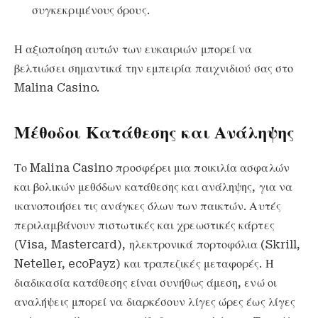
συγκεκριμένους όρους.
Η αξιοποίηση αυτών των ευκαιριών μπορεί να
βελτιώσει σημαντικά την εμπειρία παιχνιδιού σας στο
Malina Casino.
Μέθοδοι Κατάθεσης και Ανάληψης
Το Malina Casino προσφέρει μια ποικιλία ασφαλών
και βολικών μεθόδων κατάθεσης και ανάληψης, για να
ικανοποιήσει τις ανάγκες όλων των παικτών. Αυτές
περιλαμβάνουν πιστωτικές και χρεωστικές κάρτες
(Visa, Mastercard), ηλεκτρονικά πορτοφόλια (Skrill,
Neteller, ecoPayz) και τραπεζικές μεταφορές. Η
διαδικασία κατάθεσης είναι συνήθως άμεση, ενώ οι
αναλήψεις μπορεί να διαρκέσουν λίγες ώρες έως λίγες