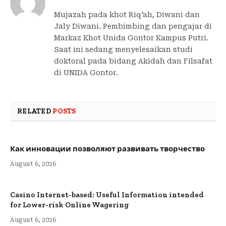
Mujazah pada khot Riq'ah, Diwani dan
Jaly Diwani. Pembimbing dan pengajar di
Markaz Khot Unida Gontor Kampus Putri.
Saat ini sedang menyelesaikan studi
doktoral pada bidang Akidah dan Filsafat
di UNIDA Gontor.
RELATED
POSTS
Как инновации позволяют развивать творчество
August 6, 2026
Casino Internet-based: Useful Information intended
for Lower-risk Online Wagering
August 6, 2026