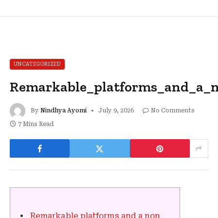
UNCATEGORIZED
Remarkable_platforms_and_a_n
By
Nindhya Ayomi
July 9, 2026
No Comments
7 Mins Read
Remarkable platforms and a non