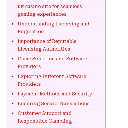
uk casino site for seamless
gaming experiences
Understanding Licensing and
Regulation
Importance of Reputable
Licensing Authorities
Game Selection and Software
Providers
Exploring Different Software
Providers
Payment Methods and Security
Ensuring Secure Transactions
Customer Support and
Responsible Gambling