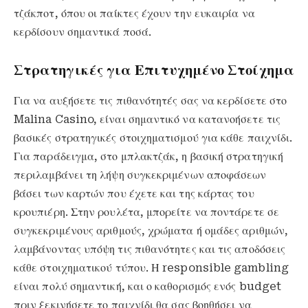
τζάκποτ, όπου οι παίκτες έχουν την ευκαιρία να
κερδίσουν σημαντικά ποσά.
Στρατηγικές για Επιτυχημένο Στοίχημα
Για να αυξήσετε τις πιθανότητές σας να κερδίσετε στο
Malina Casino, είναι σημαντικό να κατανοήσετε τις
βασικές στρατηγικές στοιχηματισμού για κάθε παιχνίδι.
Για παράδειγμα, στο μπλακτζάκ, η βασική στρατηγική
περιλαμβάνει τη λήψη συγκεκριμένων αποφάσεων
βάσει των καρτών που έχετε και της κάρτας του
κρουπιέρη. Στην ρουλέτα, μπορείτε να ποντάρετε σε
συγκεκριμένους αριθμούς, χρώματα ή ομάδες αριθμών,
λαμβάνοντας υπόψη τις πιθανότητες και τις αποδόσεις
κάθε στοιχηματικού τύπου. Η responsible gambling
είναι πολύ σημαντική, και ο καθορισμός ενός budget
πριν ξεκινήσετε το παιχνίδι θα σας βοηθήσει να