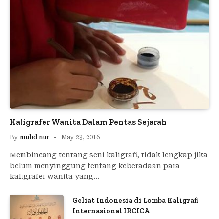
Kaligrafer Wanita Dalam Pentas Sejarah
By
muhd nur
May 23, 2016
Membincang tentang seni kaligrafi, tidak lengkap jika
belum menyinggung tentang keberadaan para
kaligrafer wanita yang…
Geliat Indonesia di Lomba Kaligrafi
Internasional IRCICA