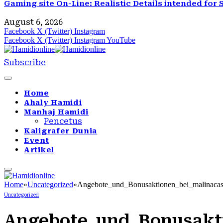
Gaming site On-Line: Realistic Details intended for 
August 6, 2026
Facebook
X (Twitter)
Instagram
Facebook
X (Twitter)
Instagram
YouTube
Subscribe
Home
Ahaly Hamidi
Manhaj Hamidi
Pencetus
Kaligrafer Dunia
Event
Artikel
Home
»
Uncategorized
»
Angebote_und_Bonusaktionen_bei_malinacas
Uncategorized
Angebote_und_Bonusakti