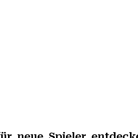
ür_neue_Spieler_entdeck