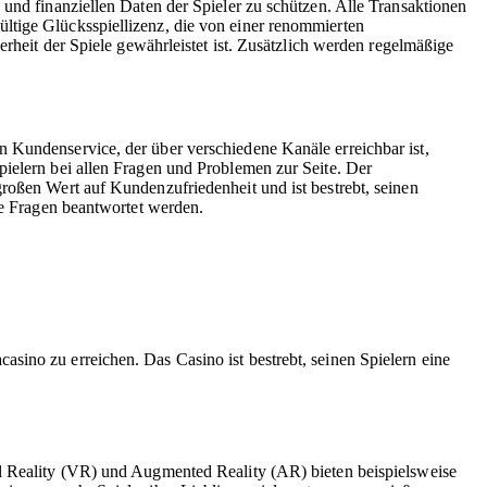
 und finanziellen Daten der Spieler zu schützen. Alle Transaktionen
ltige Glücksspiellizenz, die von einer renommierten
erheit der Spiele gewährleistet ist. Zusätzlich werden regelmäßige
 Kundenservice, der über verschiedene Kanäle erreichbar ist,
pielern bei allen Fragen und Problemen zur Seite. Der
roßen Wert auf Kundenzufriedenheit und ist bestrebt, seinen
te Fragen beantwortet werden.
sino zu erreichen. Das Casino ist bestrebt, seinen Spielern eine
al Reality (VR) und Augmented Reality (AR) bieten beispielsweise