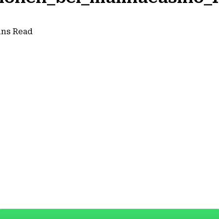
ins Read