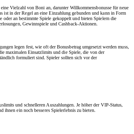
t eine Vielzahl von Boni an, darunter Willkommensbonusse für neue
 ist in der Regel an eine Einzahlung gebunden und kann in Form
oder an bestimmte Spiele gekoppelt und bieten Spielern die
 Verlosungen, Gewinnspiele und Cashback-Aktionen.
gungen legen fest, wie oft der Bonusbetrag umgesetzt werden muss,
ie maximalen Einsatzlimits und die Spiele, die von der
dlich formuliert sind. Spieler sollten sich vor der
slimits und schnelleren Auszahlungen. Je höher der VIP-Status,
 ihnen ein noch besseres Spielerlebnis zu bieten.