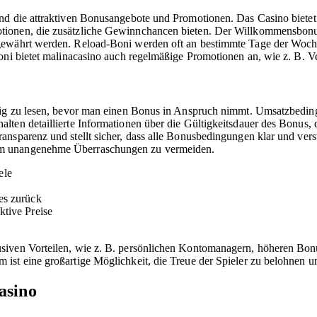
ind die attraktiven Bonusangebote und Promotionen. Das Casino biete
tionen, die zusätzliche Gewinnchancen bieten. Der Willkommensbonus
gewährt werden. Reload-Boni werden oft an bestimmte Tage der Woche 
 Boni bietet malinacasino auch regelmäßige Promotionen an, wie z. B.
ltig zu lesen, bevor man einen Bonus in Anspruch nimmt. Umsatzbedin
ten detaillierte Informationen über die Gültigkeitsdauer des Bonus, d
sparenz und stellt sicher, dass alle Bonusbedingungen klar und verstän
um unangenehme Überraschungen zu vermeiden.
ele
es zurück
ktive Preise
siven Vorteilen, wie z. B. persönlichen Kontomanagern, höheren Bonu
st eine großartige Möglichkeit, die Treue der Spieler zu belohnen und
asino