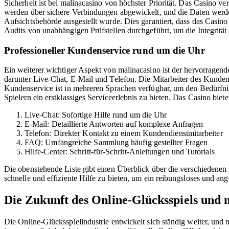
Sicherheit ist bei malinacasino von höchster Priorität. Das Casino 
werden über sichere Verbindungen abgewickelt, und die Daten werden
Aufsichtsbehörde ausgestellt wurde. Dies garantiert, dass das Casino
Audits von unabhängigen Prüfstellen durchgeführt, um die Integrität 
Professioneller Kundenservice rund um die Uhr
Ein weiterer wichtiger Aspekt von malinacasino ist der hervorragen
darunter Live-Chat, E-Mail und Telefon. Die Mitarbeiter des Kundens
Kundenservice ist in mehreren Sprachen verfügbar, um den Bedürfniss
Spielern ein erstklassiges Serviceerlebnis zu bieten. Das Casino bi
Live-Chat: Sofortige Hilfe rund um die Uhr
E-Mail: Detaillierte Antworten auf komplexe Anfragen
Telefon: Direkter Kontakt zu einem Kundendienstmitarbeiter
FAQ: Umfangreiche Sammlung häufig gestellter Fragen
Hilfe-Center: Schritt-für-Schritt-Anleitungen und Tutorials
Die obenstehende Liste gibt einen Überblick über die verschiedenen 
schnelle und effiziente Hilfe zu bieten, um ein reibungsloses und an
Die Zukunft des Online-Glücksspiels und 
Die Online-Glücksspielindustrie entwickelt sich ständig weiter, un