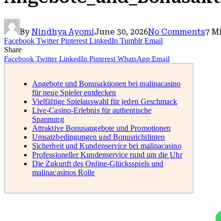
By
Nindhya Ayomi
June 30, 2026
No Comments
7 M
Facebook
Twitter
Pinterest
LinkedIn
Tumblr
Email
Share
Facebook
Twitter
LinkedIn
Pinterest
WhatsApp
Email
Angebote und Bonusaktionen bei malinacasino
für neue Spieler entdecken
Vielfältige Spielauswahl für jeden Geschmack
Live-Casino-Erlebnis für authentische
Spannung
Attraktive Bonusangebote und Promotionen
Umsatzbedingungen und Bonusrichtlinien
Sicherheit und Kundenservice bei malinacasino
Professioneller Kundenservice rund um die Uhr
Die Zukunft des Online-Glücksspiels und
malinacasinos Rolle