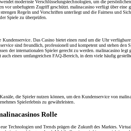
verwendet modernste Verschlüsselungstechnologien, um die persönlichen
 vor unbefugtem Zugriff geschützt. malinacasino verfügt über eine gü
 strengen Regeln und Vorschriften unterliegt und die Fairness und Sich
der Spiele zu überprüfen.
de Kundenservice. Das Casino bietet einen rund um die Uhr verfügbaren
ervice sind freundlich, professionell und kompetent und stehen den S
en der internationalen Spieler gerecht zu werden. malinacasino legt g
etet auch einen umfangreichen FAQ-Bereich, in dem viele häufig gestell
Kanäle, die Spieler nutzen können, um den Kundenservice von malinaca
genehmes Spielerlebnis zu gewährleisten.
malinacasinos Rolle
d neue Technologien und Trends prägen die Zukunft des Marktes. Virtu