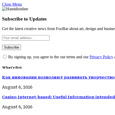
Close Menu
Subscribe to Updates
Get the latest creative news from FooBar about art, design and busine
By signing up, you agree to the our terms and our
Privacy Policy
What's Hot
Как инновации позволяют развивать творчество
August 6, 2026
Casino Internet-based: Useful Information intended
August 6, 2026