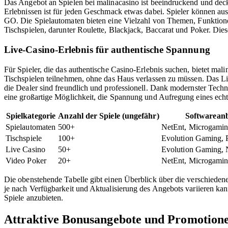
Das Angebot an Spielen bei malinacasino ist beeindruckend und deckt
Erlebnissen ist für jeden Geschmack etwas dabei. Spieler können au
GO. Die Spielautomaten bieten eine Vielzahl von Themen, Funktio
Tischspielen, darunter Roulette, Blackjack, Baccarat und Poker. Dies
Live-Casino-Erlebnis für authentische Spannung
Für Spieler, die das authentische Casino-Erlebnis suchen, bietet mal
Tischspielen teilnehmen, ohne das Haus verlassen zu müssen. Das Live
die Dealer sind freundlich und professionell. Dank modernster Tec
eine großartige Möglichkeit, die Spannung und Aufregung eines ec
Spielkategorie
Anzahl der Spiele (ungefähr)
Softwareanbi
Spielautomaten
500+
NetEnt, Microgamin
Tischspiele
100+
Evolution Gaming, 
Live Casino
50+
Evolution Gaming, 
Video Poker
20+
NetEnt, Microgami
Die obenstehende Tabelle gibt einen Überblick über die verschiedene
je nach Verfügbarkeit und Aktualisierung des Angebots variieren kann
Spiele anzubieten.
Attraktive Bonusangebote und Promotion