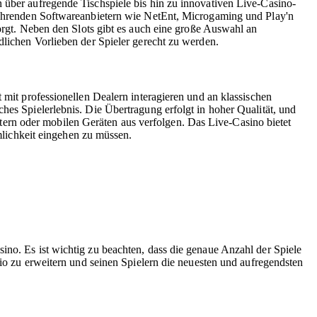
n über aufregende Tischspiele bis hin zu innovativen Live-Casino-
n führenden Softwareanbietern wie NetEnt, Microgaming und Play'n
t. Neben den Slots gibt es auch eine große Auswahl an
dlichen Vorlieben der Spieler gerecht zu werden.
 mit professionellen Dealern interagieren und an klassischen
hes Spielerlebnis. Die Übertragung erfolgt in hoher Qualität, und
ern oder mobilen Geräten aus verfolgen. Das Live-Casino bietet
lichkeit eingehen zu müssen.
ino. Es ist wichtig zu beachten, dass die genaue Anzahl der Spiele
lio zu erweitern und seinen Spielern die neuesten und aufregendsten