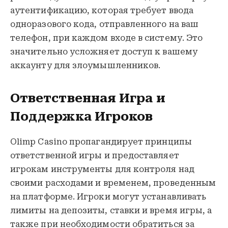
аутентификацию, которая требует ввода
одноразового кода, отправленного на ваш
телефон, при каждом входе в систему. Это
значительно усложняет доступ к вашему
аккаунту для злоумышленников.
Ответственная Игра и
Поддержка Игроков
Olimp Casino пропагандирует принципы
ответственной игры и предоставляет
игрокам инструменты для контроля над
своими расходами и временем, проведенным
на платформе. Игроки могут устанавливать
лимиты на депозиты, ставки и время игры, а
также при необходимости обратиться за