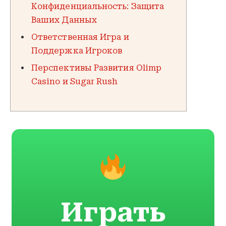
Конфиденциальность: Защита
Ваших Данных
Ответственная Игра и
Поддержка Игроков
Перспективы Развития Olimp
Casino и Sugar Rush
Играть