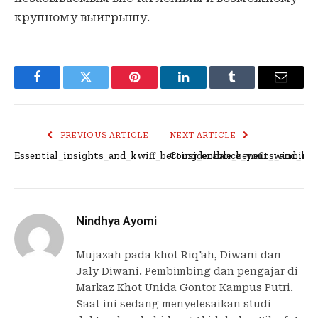
крупному выигрышу.
Facebook
Twitter
Pinterest
LinkedIn
Tumblr
Email
PREVIOUS ARTICLE
NEXT ARTICLE
Essential_insights_and_kwiff_betting_enhance_your_winning
Considerable_benefits_and_kwi
Nindhya Ayomi
Mujazah pada khot Riq'ah, Diwani dan
Jaly Diwani. Pembimbing dan pengajar di
Markaz Khot Unida Gontor Kampus Putri.
Saat ini sedang menyelesaikan studi