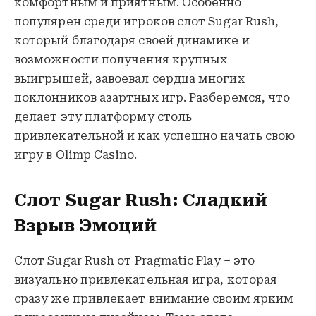
комфортным и приятным. Особенно
популярен среди игроков слот Sugar Rush,
который благодаря своей динамике и
возможности получения крупных
выигрышей, завоевал сердца многих
поклонников азартных игр. Разберемся, что
делает эту платформу столь
привлекательной и как успешно начать свою
игру в Olimp Casino.
Слот Sugar Rush: Сладкий
Взрыв Эмоций
Слот Sugar Rush от Pragmatic Play – это
визуально привлекательная игра, которая
сразу же привлекает внимание своим ярким