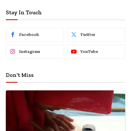
Stay In Touch
Facebook
Twitter
Instagram
YouTube
Don't Miss