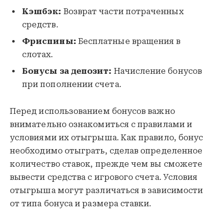
Кэшбэк:
Возврат части потраченных
средств.
Фриспины:
Бесплатные вращения в
слотах.
Бонусы за депозит:
Начисление бонусов
при пополнении счета.
Перед использованием бонусов важно
внимательно ознакомиться с правилами и
условиями их отыгрыша. Как правило, бонус
необходимо отыграть, сделав определенное
количество ставок, прежде чем вы сможете
вывести средства с игрового счета. Условия
отыгрыша могут различаться в зависимости
от типа бонуса и размера ставки.