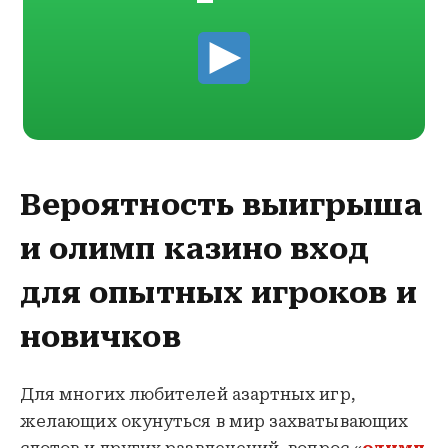
Вероятность выигрыша
и олимп казино вход
для опытных игроков и
новичков
Для многих любителей азартных игр,
желающих окунуться в мир захватывающих