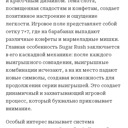
и красочным дизайном. Тема слота,
посвященная сладостям и конфетам, создает
позитивное настроение и ощущение
легкости. Игровое поле представляет собой
сетку 7×7, где на барабанах выпадают
различные конфеты и мармеладные мишки.
Главная особенность Sugar Rush заключается
в его каскадной механике: после каждого
выигрышного совпадения, выигрышные
комбинации исчезают, а на их место падают
новые символы, создавая возможность для
продолжения серии выигрышей. Это создает
динамичный и захватывающий игровой
процесс, который буквально приковывает
внимание.
Особый интерес вызывает система