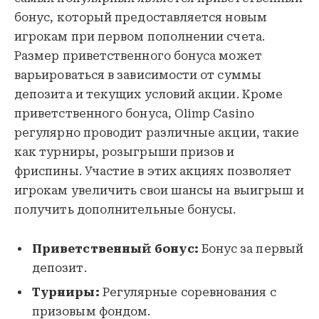
бонус, который предоставляется новым
игрокам при первом пополнении счета.
Размер приветственного бонуса может
варьироваться в зависимости от суммы
депозита и текущих условий акции. Кроме
приветственного бонуса, Olimp Casino
регулярно проводит различные акции, такие
как турниры, розыгрыши призов и
фриспины. Участие в этих акциях позволяет
игрокам увеличить свои шансы на выигрыш и
получить дополнительные бонусы.
Приветственный бонус:
Бонус за первый
депозит.
Турниры:
Регулярные соревнования с
призовым фондом.