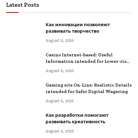
Latest Posts
Как инновации позволяют
развивать творчество
August 6, 2026
Casino Internet-based: Useful
Information intended for Lower-risk
Online Wagering
August 6, 2026
Gaming site On-Line: Realistic Details
intended for Safer Digital Wagering
August 6, 2026
Как разработки помогают
развивать креативность
August 6, 2026