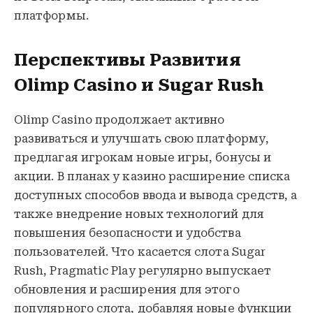
платформы.
Перспективы Развития
Olimp Casino и Sugar Rush
Olimp Casino продолжает активно
развиваться и улучшать свою платформу,
предлагая игрокам новые игры, бонусы и
акции. В планах у казино расширение списка
доступных способов ввода и вывода средств, а
также внедрение новых технологий для
повышения безопасности и удобства
пользователей. Что касается слота Sugar
Rush, Pragmatic Play регулярно выпускает
обновления и расширения для этого
популярного слота, добавляя новые функции