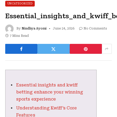
UNCATEGORIZED
Essential_insights_and_kwiff_
By
Nindhya Ayomi
June 24, 2026
No Comments
7 Mins Read
Essential insights and kwiff
betting enhance your winning
sports experience
Understanding Kwiff’s Core
Features