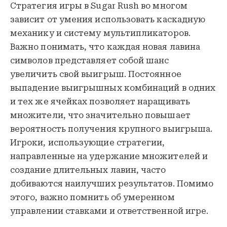
Стратегия игры в Sugar Rush во многом
зависит от умения использовать каскадную
механику и систему мультипликаторов.
Важно понимать, что каждая новая лавина
символов представляет собой шанс
увеличить свой выигрыш. Постоянное
выпадение выигрышных комбинаций в одних
и тех же ячейках позволяет наращивать
множители, что значительно повышает
вероятность получения крупного выигрыша.
Игроки, использующие стратегии,
направленные на удержание множителей и
создание длительных лавин, часто
добиваются наилучших результатов. Помимо
этого, важно помнить об умеренном
управлении ставками и ответственной игре.