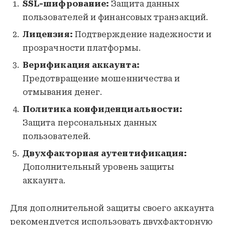
SSL-шифрование:
Защита данных
пользователей и финансовых транзакций.
Лицензия:
Подтверждение надежности и
прозрачности платформы.
Верификация аккаунта:
Предотвращение мошенничества и
отмывания денег.
Политика конфиденциальности:
Защита персональных данных
пользователей.
Двухфакторная аутентификация:
Дополнительный уровень защиты
аккаунта.
Для дополнительной защиты своего аккаунта
рекомендуется использовать двухфакторную