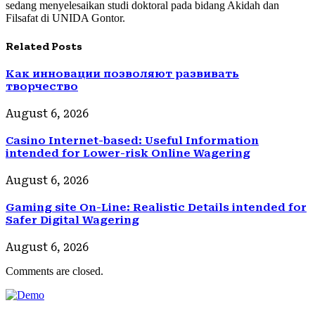
sedang menyelesaikan studi doktoral pada bidang Akidah dan
Filsafat di UNIDA Gontor.
Related
Posts
Как инновации позволяют развивать
творчество
August 6, 2026
Casino Internet-based: Useful Information
intended for Lower-risk Online Wagering
August 6, 2026
Gaming site On-Line: Realistic Details intended for
Safer Digital Wagering
August 6, 2026
Comments are closed.