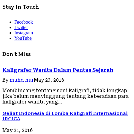
Stay In Touch
Facebook
Twitter
Instagram
YouTube
Don't Miss
Kaligrafer Wanita Dalam Pentas Sejarah
By
muhd nur
May 23, 2016
Membincang tentang seni kaligrafi, tidak lengkap
jika belum menyinggung tentang keberadaan para
kaligrafer wanita yang…
Geliat Indonesia di Lomba Kaligrafi Internasional
IRCICA
May 21, 2016