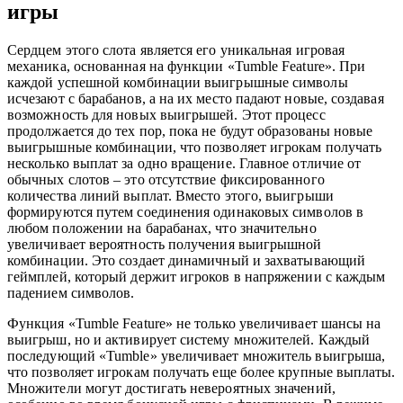
игры
Сердцем этого слота является его уникальная игровая
механика, основанная на функции «Tumble Feature». При
каждой успешной комбинации выигрышные символы
исчезают с барабанов, а на их место падают новые, создавая
возможность для новых выигрышей. Этот процесс
продолжается до тех пор, пока не будут образованы новые
выигрышные комбинации, что позволяет игрокам получать
несколько выплат за одно вращение. Главное отличие от
обычных слотов – это отсутствие фиксированного
количества линий выплат. Вместо этого, выигрыши
формируются путем соединения одинаковых символов в
любом положении на барабанах, что значительно
увеличивает вероятность получения выигрышной
комбинации. Это создает динамичный и захватывающий
геймплей, который держит игроков в напряжении с каждым
падением символов.
Функция «Tumble Feature» не только увеличивает шансы на
выигрыш, но и активирует систему множителей. Каждый
последующий «Tumble» увеличивает множитель выигрыша,
что позволяет игрокам получать еще более крупные выплаты.
Множители могут достигать невероятных значений,