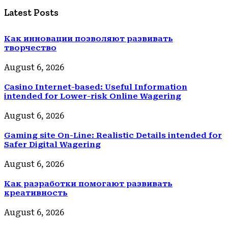
Latest Posts
Как инновации позволяют развивать
творчество
August 6, 2026
Casino Internet-based: Useful Information
intended for Lower-risk Online Wagering
August 6, 2026
Gaming site On-Line: Realistic Details intended for
Safer Digital Wagering
August 6, 2026
Как разработки помогают развивать
креативность
August 6, 2026