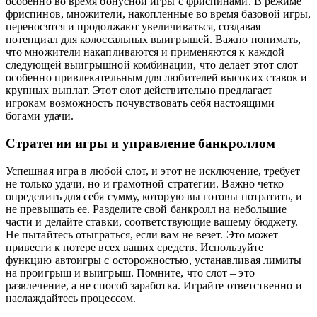
особенно во время бонусной игры с фриспинами. В режиме
фриспинов, множители, накопленные во время базовой игры,
переносятся и продолжают увеличиваться, создавая
потенциал для колоссальных выигрышей. Важно понимать,
что множители накапливаются и применяются к каждой
следующей выигрышной комбинации, что делает этот слот
особенно привлекательным для любителей высоких ставок и
крупных выплат. Этот слот действительно предлагает
игрокам возможность почувствовать себя настоящими
богами удачи.
Стратегии игры и управление банкроллом
Успешная игра в любой слот, и этот не исключение, требует
не только удачи, но и грамотной стратегии. Важно четко
определить для себя сумму, которую вы готовы потратить, и
не превышать ее. Разделите свой банкролл на небольшие
части и делайте ставки, соответствующие вашему бюджету.
Не пытайтесь отыграться, если вам не везет. Это может
привести к потере всех ваших средств. Используйте
функцию автоигры с осторожностью, устанавливая лимиты
на проигрыш и выигрыш. Помните, что слот – это
развлечение, а не способ заработка. Играйте ответственно и
наслаждайтесь процессом.