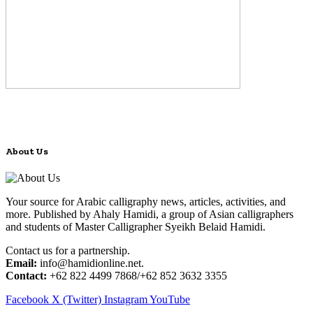
About Us
Your source for Arabic calligraphy news, articles, activities, and
more. Published by Ahaly Hamidi, a group of Asian calligraphers
and students of Master Calligrapher Syeikh Belaid Hamidi.
Contact us for a partnership.
Email:
info@hamidionline.net.
Contact:
+62 822 4499 7868/+62 852 3632 3355
Facebook
X (Twitter)
Instagram
YouTube