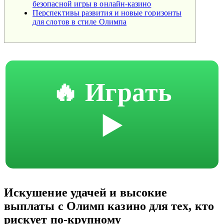
безопасной игры в онлайн-казино
Перспективы развития и новые горизонты
для слотов в стиле Олимпа
🔥 Играть
▶️
Искушение удачей и высокие
выплаты с Олимп казино для тех, кто
рискует по-крупному