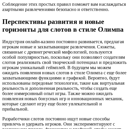
Соблюдение этих простых правил поможет вам наслаждаться
азартными развлечениями безопасно и ответственно.
Перспективы развития и новые
горизонты для слотов в стиле Олимпа
Индустрия онлайн-казино постоянно развивается, предлагая
игрокам новые и захватывающие развлечения. Сюжеты,
связанные с древнегреческой мифологией, пользуются
особой популярностью, поскольку они позволяют создателям
слотов реализовать свой творческий потенциал и предложить
игрокам уникальный геймплей. В будущем мы можем
ожидать появления новых слотов в стиле Олимпа с еще более
захватывающими функциями и графикой. Вероятно, будут
использованы передовые технологии, такие как виртуальная
реальность и дополненная реальность, чтобы создать еще
более иммерсивный опыт игры. Также можно ожидать
появления новых бонусных игр и инновационных механик,
которые сделают игру еще более увлекательной и
прибыльной.
Разработчики слотов постоянно ищут новые способы
привлечь и удержать игроков. Они экспериментируют с