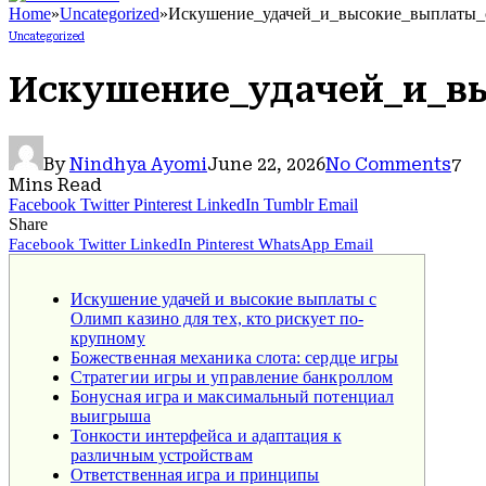
Home
»
Uncategorized
»
Искушение_удачей_и_высокие_выплаты
Uncategorized
Искушение_удачей_и_в
By
Nindhya Ayomi
June 22, 2026
No Comments
7
Mins Read
Facebook
Twitter
Pinterest
LinkedIn
Tumblr
Email
Share
Facebook
Twitter
LinkedIn
Pinterest
WhatsApp
Email
Искушение удачей и высокие выплаты с
Олимп казино для тех, кто рискует по-
крупному
Божественная механика слота: сердце игры
Стратегии игры и управление банкроллом
Бонусная игра и максимальный потенциал
выигрыша
Тонкости интерфейса и адаптация к
различным устройствам
Ответственная игра и принципы