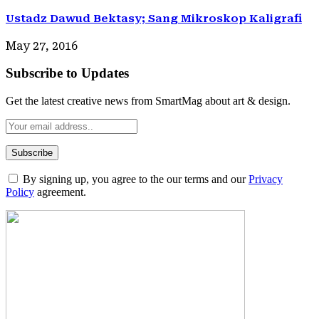
Ustadz Dawud Bektasy; Sang Mikroskop Kaligrafi
May 27, 2016
Subscribe to Updates
Get the latest creative news from SmartMag about art & design.
By signing up, you agree to the our terms and our
Privacy
Policy
agreement.