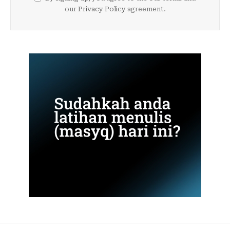
our
Privacy Policy
agreement.