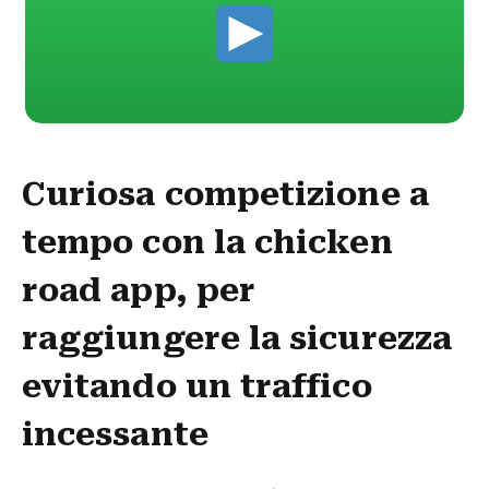
Curiosa competizione a
tempo con la chicken
road app, per
raggiungere la sicurezza
evitando un traffico
incessante