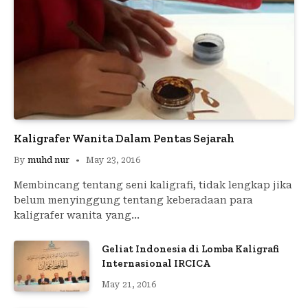
Kaligrafer Wanita Dalam Pentas Sejarah
By
muhd nur
May 23, 2016
Membincang tentang seni kaligrafi, tidak lengkap jika
belum menyinggung tentang keberadaan para
kaligrafer wanita yang…
Geliat Indonesia di Lomba Kaligrafi
Internasional IRCICA
May 21, 2016