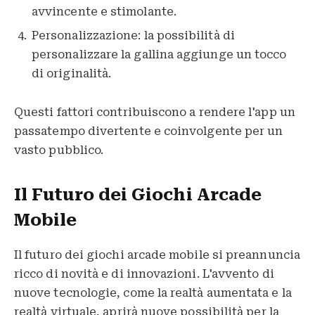
avvincente e stimolante.
Personalizzazione: la possibilità di
personalizzare la gallina aggiunge un tocco
di originalità.
Questi fattori contribuiscono a rendere l'app un
passatempo divertente e coinvolgente per un
vasto pubblico.
Il Futuro dei Giochi Arcade
Mobile
Il futuro dei giochi arcade mobile si preannuncia
ricco di novità e di innovazioni. L'avvento di
nuove tecnologie, come la realtà aumentata e la
realtà virtuale, aprirà nuove possibilità per la