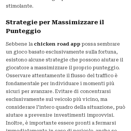
stimolante.
Strategie per Massimizzare il
Punteggio
Sebbene la
chicken road app
possa sembrare
un gioco basato esclusivamente sulla fortuna,
esistono alcune strategie che possono aiutare il
giocatore a massimizzare il proprio punteggio.
Osservare attentamente il flusso del traffico è
fondamentale per individuare i momenti più
sicuri per avanzare. Evitare di concentrarsi
esclusivamente sul veicolo più vicino, ma
considerare l'intero quadro della situazione, può
aiutare a prevenire investimenti improvvisi.
Inoltre, è importante essere pronti a fermarsi
immediatamente in caso di pericolo, anche se