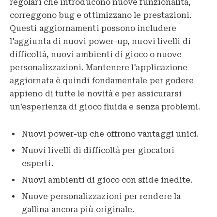
regolari che introducono nuove funzionalità,
correggono bug e ottimizzano le prestazioni.
Questi aggiornamenti possono includere
l'aggiunta di nuovi power-up, nuovi livelli di
difficoltà, nuovi ambienti di gioco o nuove
personalizzazioni. Mantenere l'applicazione
aggiornata è quindi fondamentale per godere
appieno di tutte le novità e per assicurarsi
un'esperienza di gioco fluida e senza problemi.
Nuovi power-up che offrono vantaggi unici.
Nuovi livelli di difficoltà per giocatori
esperti.
Nuovi ambienti di gioco con sfide inedite.
Nuove personalizzazioni per rendere la
gallina ancora più originale.