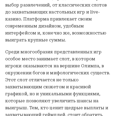
выбор развлечений, от классических слотов
до захватывающих настольных игр и live-
казино. Платформа привлекает своим
современным дизайном, удобным
интерфейсом и, конечно же, возможностью
выиграть крупные суммы.
Среди многообразия представленных игр
особое место занимает слот, в котором
игроки оказываются на вершине Олимпа, в
окружении богов и мифологических существ.
Этот слот отличается не только
захватывающим сюжетом и красивой
графикой, но и уникальными функциями,
которые позволяют увеличить шансы на
выигрыш. Тем, кто ценит щедрые выплаты и
захватывающий геймплей, стоит обратить