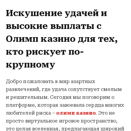
Искушение удачей и
высокие выплаты с
Олимп казино для тех,
кто рискует по-
крупному
Добро пожаловать в мир азартных
развлечений, где удача сопутствует смелым
и решительным. Сегодня мы поговорим о
платформе, которая завоевала сердца многих
любителей риска –
олимп казино
. Это не
просто виртуальное игровое пространство,
это целая вселенная, предлагающая широкий