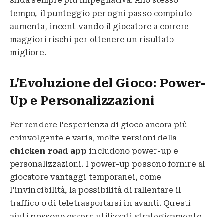
sfida sempre più impegnativa. Allo stesso
tempo, il punteggio per ogni passo compiuto
aumenta, incentivando il giocatore a correre
maggiori rischi per ottenere un risultato
migliore.
L'Evoluzione del Gioco: Power-
Up e Personalizzazioni
Per rendere l'esperienza di gioco ancora più
coinvolgente e varia, molte versioni della
chicken road app
includono power-up e
personalizzazioni. I power-up possono fornire al
giocatore vantaggi temporanei, come
l'invincibilità, la possibilità di rallentare il
traffico o di teletrasportarsi in avanti. Questi
aiuti possono essere utilizzati strategicamente