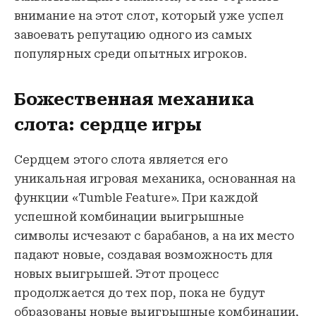
внимание на этот слот, который уже успел
завоевать репутацию одного из самых
популярных среди опытных игроков.
Божественная механика
слота: сердце игры
Сердцем этого слота является его
уникальная игровая механика, основанная на
функции «Tumble Feature». При каждой
успешной комбинации выигрышные
символы исчезают с барабанов, а на их место
падают новые, создавая возможность для
новых выигрышей. Этот процесс
продолжается до тех пор, пока не будут
образованы новые выигрышные комбинации,