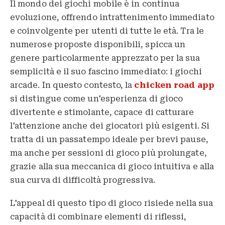
Il mondo dei giochi mobile è in continua
evoluzione, offrendo intrattenimento immediato
e coinvolgente per utenti di tutte le età. Tra le
numerose proposte disponibili, spicca un
genere particolarmente apprezzato per la sua
semplicità e il suo fascino immediato: i giochi
arcade. In questo contesto, la
chicken road app
si distingue come un'esperienza di gioco
divertente e stimolante, capace di catturare
l'attenzione anche dei giocatori più esigenti. Si
tratta di un passatempo ideale per brevi pause,
ma anche per sessioni di gioco più prolungate,
grazie alla sua meccanica di gioco intuitiva e alla
sua curva di difficoltà progressiva.
L'appeal di questo tipo di gioco risiede nella sua
capacità di combinare elementi di riflessi,