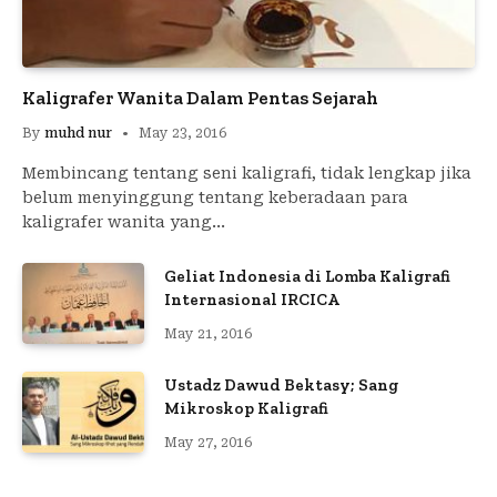
Kaligrafer Wanita Dalam Pentas Sejarah
By
muhd nur
May 23, 2016
Membincang tentang seni kaligrafi, tidak lengkap jika
belum menyinggung tentang keberadaan para
kaligrafer wanita yang…
Geliat Indonesia di Lomba Kaligrafi
Internasional IRCICA
May 21, 2016
Ustadz Dawud Bektasy; Sang
Mikroskop Kaligrafi
May 27, 2016