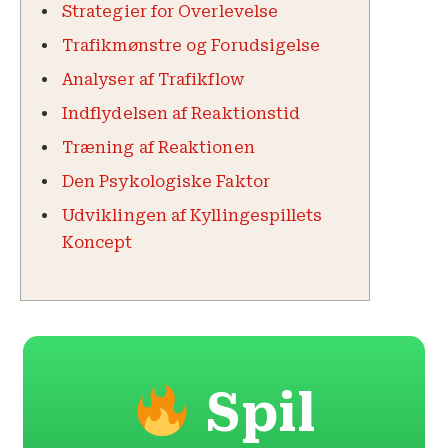
Strategier for Overlevelse
Trafikmønstre og Forudsigelse
Analyser af Trafikflow
Indflydelsen af Reaktionstid
Træning af Reaktionen
Den Psykologiske Faktor
Udviklingen af Kyllingespillets
Koncept
Spil