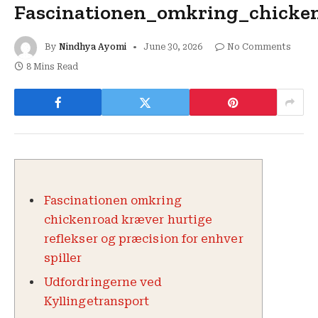
Fascinationen_omkring_chicken
By
Nindhya Ayomi
June 30, 2026
No Comments
8 Mins Read
Fascinationen omkring
chickenroad kræver hurtige
reflekser og præcision for enhver
spiller
Udfordringerne ved
Kyllingetransport