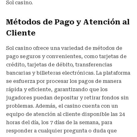
Sol casino.
Métodos de Pago y Atención al
Cliente
Sol casino ofrece una variedad de métodos de
pago seguros y convenientes, como tarjetas de
crédito, tarjetas de débito, transferencias
bancarias y billeteras electrónicas. La plataforma
se esfuerza por procesar los pagos de manera
rápida y eficiente, garantizando que los
jugadores puedan depositar y retirar fondos sin
problemas. Además, el casino cuenta con un
equipo de atención al cliente disponible las 24
horas del día, los 7 días de la semana, para
responder a cualquier pregunta o duda que