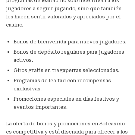
programas de lealtad no solo incentivan a los
jugadores a seguir jugando, sino que también
les hacen sentir valorados y apreciados por el
casino.
Bonos de bienvenida para nuevos jugadores.
Bonos de depósito regulares para jugadores
activos.
Giros gratis en tragaperras seleccionadas.
Programas de lealtad con recompensas
exclusivas.
Promociones especiales en días festivos y
eventos importantes.
La oferta de bonos y promociones en Sol casino
es competitiva y está diseñada para ofrecer a los