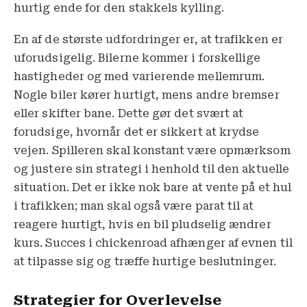
hurtig ende for den stakkels kylling.
En af de største udfordringer er, at trafikken er
uforudsigelig. Bilerne kommer i forskellige
hastigheder og med varierende mellemrum.
Nogle biler kører hurtigt, mens andre bremser
eller skifter bane. Dette gør det svært at
forudsige, hvornår det er sikkert at krydse
vejen. Spilleren skal konstant være opmærksom
og justere sin strategi i henhold til den aktuelle
situation. Det er ikke nok bare at vente på et hul
i trafikken; man skal også være parat til at
reagere hurtigt, hvis en bil pludselig ændrer
kurs. Succes i
chickenroad
afhænger af evnen til
at tilpasse sig og træffe hurtige beslutninger.
Strategier for Overlevelse