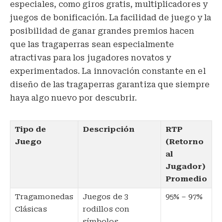
especiales, como giros gratis, multiplicadores y
juegos de bonificación. La facilidad de juego y la
posibilidad de ganar grandes premios hacen
que las tragaperras sean especialmente
atractivas para los jugadores novatos y
experimentados. La innovación constante en el
diseño de las tragaperras garantiza que siempre
haya algo nuevo por descubrir.
Tipo de
Descripción
RTP
Juego
(Retorno
al
Jugador)
Promedio
Tragamonedas
Juegos de 3
95% – 97%
Clásicas
rodillos con
símbolos