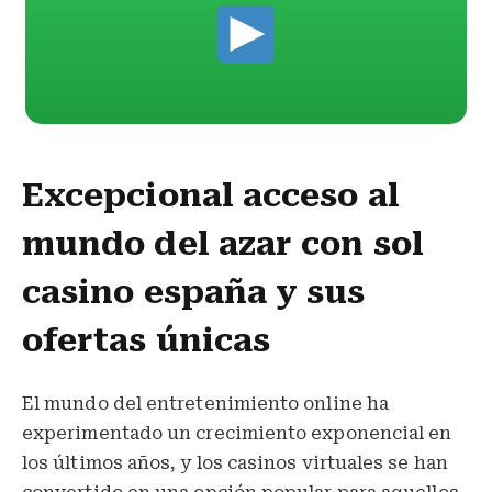
Excepcional acceso al
mundo del azar con sol
casino españa y sus
ofertas únicas
El mundo del entretenimiento online ha
experimentado un crecimiento exponencial en
los últimos años, y los casinos virtuales se han