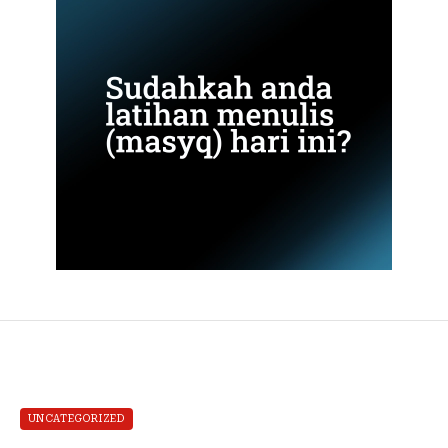
UNCATEGORIZED