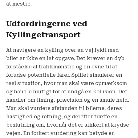
at mestre.
Udfordringerne ved
Kyllingetransport
At navigere en kylling over en vej fyldt med
biler er ikke en let opgave. Det kræver en dyb
forståelse af trafikmønstre og en evne til at
forudse potentielle farer. Spillet simulerer en
reel situation, hvor man skal være opmærksom
og handle hurtigt for at undgå en kollision. Det
handler om timing, præcision og en smule held.
Man skal vurdere afstanden til bilerne, deres
hastighed og retning, og derefter træffe en
beslutning om, hvornår det er sikkert at krydse
vejen. En forkert vurdering kan betyde en