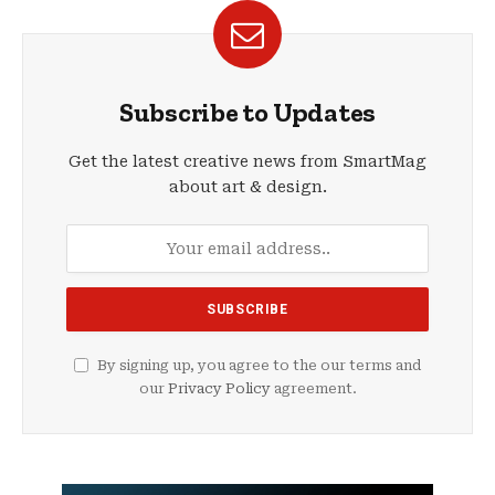
Subscribe to Updates
Get the latest creative news from SmartMag
about art & design.
By signing up, you agree to the our terms and
our
Privacy Policy
agreement.