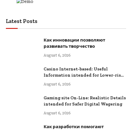
Latest Posts
Как инновации позволяют
развивать творчество
August 6, 2026
Casino Internet-based: Useful
Information intended for Lower-risk
Online Wagering
August 6, 2026
Gaming site On-Line: Realistic Details
intended for Safer Digital Wagering
August 6, 2026
Как разработки помогают