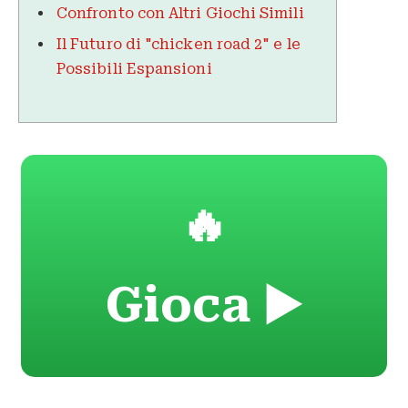
Confronto con Altri Giochi Simili
Il Futuro di "chicken road 2" e le
Possibili Espansioni
🔥
Gioca ▶️