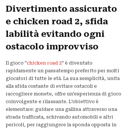
Divertimento assicurato
e chicken road 2, sfida
labilità evitando ogni
ostacolo improvviso
Il gioco “
chicken road 2
” è diventato
rapidamente un passatempo preferito per molti
giocatori di tutte le età. La sua semplicità, unita
alla sfida costante di evitare ostacoli e
raccogliere monete, offre un'esperienza di gioco
coinvolgente e rilassante. L'obiettivo è
elementare: guidare una gallina attraverso una
strada trafficata, schivando automobili e altri
pericoli, per raggiungere la sponda opposta in