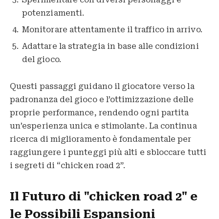
potenziamenti.
Monitorare attentamente il traffico in arrivo.
Adattare la strategia in base alle condizioni
del gioco.
Questi passaggi guidano il giocatore verso la
padronanza del gioco e l’ottimizzazione delle
proprie performance, rendendo ogni partita
un’esperienza unica e stimolante. La continua
ricerca di miglioramento è fondamentale per
raggiungere i punteggi più alti e sbloccare tutti
i segreti di “chicken road 2”.
Il Futuro di "chicken road 2" e
le Possibili Espansioni