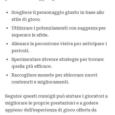
Scegliere il personaggio giusto in base allo
stile di gioco.
Utilizzare i potenziamenti con saggezza per
superare le sfide.
Allenare la percezione visiva per anticipare i
pericoli.
Sperimentare diverse strategie per trovare
quella più efficace.
Raccogliere monete per sbloccare nuovi
contenuti e miglioramenti.
Seguire questi consigli può aiutare i giocatori a
migliorare le proprie prestazioni e a godere
appieno dell'esperienza di gioco offerta da