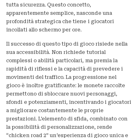
tutta sicurezza. Questo concetto,
apparentemente semplice, nasconde una
profondità strategica che tiene i giocatori
incollati allo schermo per ore.
Il successo di questo tipo di gioco risiede nella
sua accessibilità. Non richiede tutorial
complessi o abilità particolari, ma premia la
rapidità di riflessi e la capacità di prevedere i
movimenti del traffico. La progressione nel
gioco è inoltre gratificante: le monete raccolte
permettono di sbloccare nuovi personaggi,
sfondi e potenziamenti, incentivando i giocatori
a migliorare costantemente le proprie
prestazioni. L’elemento di sfida, combinato con
la possibilità di personalizzazione, rende
“chicken road 2” un’esperienza di gioco unica e