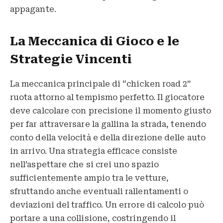
appagante.
La Meccanica di Gioco e le
Strategie Vincenti
La meccanica principale di “chicken road 2”
ruota attorno al tempismo perfetto. Il giocatore
deve calcolare con precisione il momento giusto
per far attraversare la gallina la strada, tenendo
conto della velocità e della direzione delle auto
in arrivo. Una strategia efficace consiste
nell’aspettare che si crei uno spazio
sufficientemente ampio tra le vetture,
sfruttando anche eventuali rallentamenti o
deviazioni del traffico. Un errore di calcolo può
portare a una collisione, costringendo il