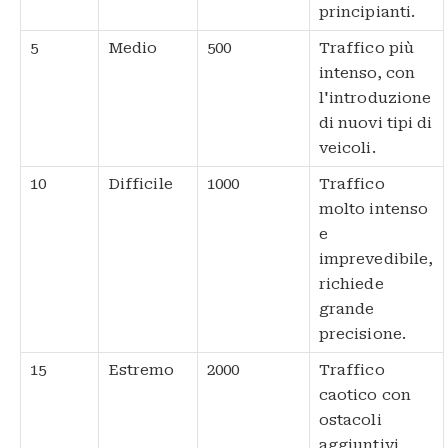
principianti.
5
Medio
500
Traffico più
intenso, con
l'introduzione
di nuovi tipi di
veicoli.
10
Difficile
1000
Traffico
molto intenso
e
imprevedibile,
richiede
grande
precisione.
15
Estremo
2000
Traffico
caotico con
ostacoli
aggiuntivi,