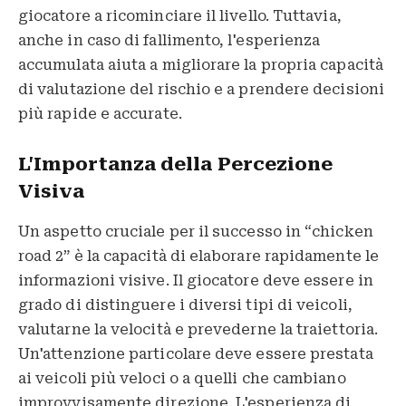
giocatore a ricominciare il livello. Tuttavia,
anche in caso di fallimento, l'esperienza
accumulata aiuta a migliorare la propria capacità
di valutazione del rischio e a prendere decisioni
più rapide e accurate.
L'Importanza della Percezione
Visiva
Un aspetto cruciale per il successo in “chicken
road 2” è la capacità di elaborare rapidamente le
informazioni visive. Il giocatore deve essere in
grado di distinguere i diversi tipi di veicoli,
valutarne la velocità e prevederne la traiettoria.
Un'attenzione particolare deve essere prestata
ai veicoli più veloci o a quelli che cambiano
improvvisamente direzione. L'esperienza di