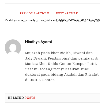
PREVIOUS ARTICLE
NEXT ARTICLE
Praktyczne_porady_oraz_Vulkan_Vegas_casino_jak_cieszyć_się
Надежность_и_азарт_ждут_р
Nindhya Ayomi
Mujazah pada khot Riq'ah, Diwani dan
Jaly Diwani. Pembimbing dan pengajar di
Markaz Khot Unida Gontor Kampus Putri.
Saat ini sedang menyelesaikan studi
doktoral pada bidang Akidah dan Filsafat
di UNIDA Gontor.
RELATED
POSTS