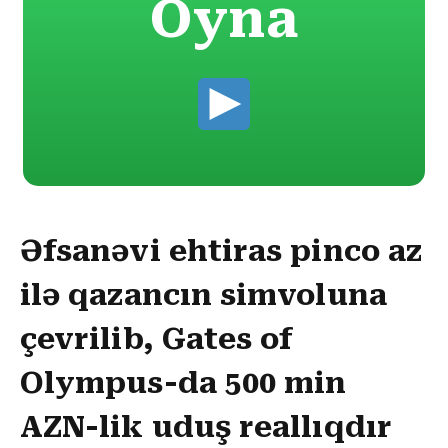
Oyna
Əfsanəvi ehtiras pinco az
ilə qazancın simvoluna
çevrilib, Gates of
Olympus-da 500 min
AZN-lik uduş reallıqdır