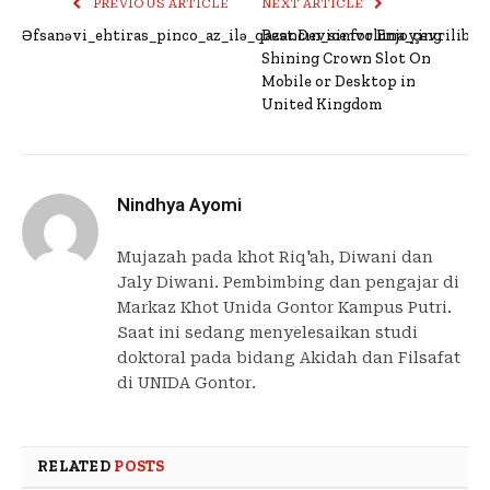
PREVIOUS ARTICLE
NEXT ARTICLE
Əfsanəvi_ehtiras_pinco_az_ilə_qazancın_simvoluna_çevrilib_
Best Device for Enjoying
Shining Crown Slot On
Mobile or Desktop in
United Kingdom
Nindhya Ayomi
Mujazah pada khot Riq'ah, Diwani dan
Jaly Diwani. Pembimbing dan pengajar di
Markaz Khot Unida Gontor Kampus Putri.
Saat ini sedang menyelesaikan studi
doktoral pada bidang Akidah dan Filsafat
di UNIDA Gontor.
RELATED
POSTS