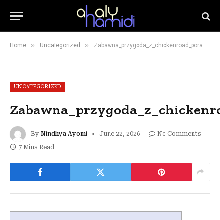
»
»
Home
Uncategorized
Zabawna_przygoda_z_chickenroad_poradnik_jak_bezpiecznie_przeprowadzić_kurczaka
UNCATEGORIZED
Zabawna_przygoda_z_chickenro
By
Nindhya Ayomi
June 22, 2026
No Comments
7 Mins Read