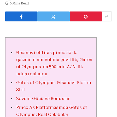
6 Mins Read
Əfsanəvi ehtiras pinco az ilə
qazancın simvoluna çevrilib, Gates
of Olympus-da 500 min AZN-lik
uduş reallıqdır
Gates of Olympus: Əfsanəvi Slotun
Sirri
Zevsin Gücü və Bonuslar
Pinco Az Platformasında Gates of
Olympus: Real Qələbələr