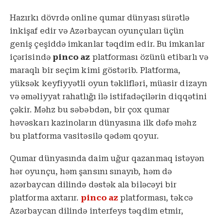
Hazırkı dövrdə online qumar dünyası sürətlə
inkişaf edir və Azərbaycan oyunçuları üçün
geniş çeşiddə imkanlar təqdim edir. Bu imkanlar
içərisində
pinco az
platforması özünü etibarlı və
maraqlı bir seçim kimi göstərib. Platforma,
yüksək keyfiyyətli oyun təklifləri, müasir dizayn
və əməliyyat rahatlığı ilə istifadəçilərin diqqətini
çəkir. Məhz bu səbəbdən, bir çox qumar
həvəskarı kazinoların dünyasına ilk dəfə məhz
bu platforma vasitəsilə qədəm qoyur.
Qumar dünyasında daim uğur qazanmaq istəyən
hər oyunçu, həm şansını sınayıb, həm də
azərbaycan dilində dəstək ala biləcəyi bir
platforma axtarır.
pinco az
platforması, təkcə
Azərbaycan dilində interfeys təqdim etmir,