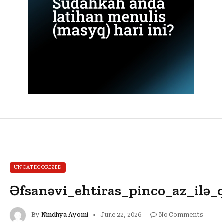
UNCATEGORIZED
Əfsanəvi_ehtiras_pinco_az_ilə
By
Nindhya Ayomi
June 22, 2026
No Comments