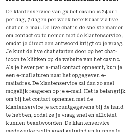
De klantenservice van gx bet casino is 24 uur
per dag, 7 dagen per week bereikbaar via live
chat en e-mail. De live chat is de snelste manier
om contact op te nemen met de klantenservice,
omdat je direct een antwoord krijgt op je vraag.
Je kunt de live chat starten door op het chat-
icoon te klikken op de website van het casino.
Als je liever per e-mail contact opneemt, kun je
een e-mail sturen naar het opgegeven e-
mailadres. De klantenservice zal dan zo snel
mogelijk reageren op je e-mail. Het is belangrijk
om bij het contact opnemen met de
klantenservice je accountgegevens bij de hand
te hebben, zodat ze je vraag snel en efficiënt
kunnen beantwoorden. De klantenservice
medewerkers zijn goed getraind en kunnen je