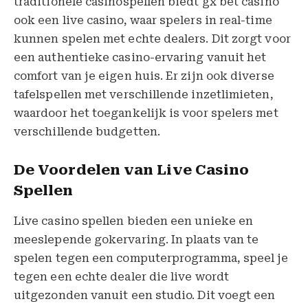
traditionele casinospellen biedt gx bet casino
ook een live casino, waar spelers in real-time
kunnen spelen met echte dealers. Dit zorgt voor
een authentieke casino-ervaring vanuit het
comfort van je eigen huis. Er zijn ook diverse
tafelspellen met verschillende inzetlimieten,
waardoor het toegankelijk is voor spelers met
verschillende budgetten.
De Voordelen van Live Casino
Spellen
Live casino spellen bieden een unieke en
meeslepende gokervaring. In plaats van te
spelen tegen een computerprogramma, speel je
tegen een echte dealer die live wordt
uitgezonden vanuit een studio. Dit voegt een