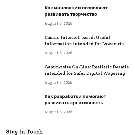
Как инновации позволяют
развивать творчество
August 6, 2026
Casino Internet-based: Useful
Information intended for Lower-risk
Online Wagering
August 6, 2026
Gaming site On-Line: Realistic Details
intended for Safer Digital Wagering
August 6, 2026
Как разработки помогают
развивать креативность
August 6, 2026
Stay In Touch