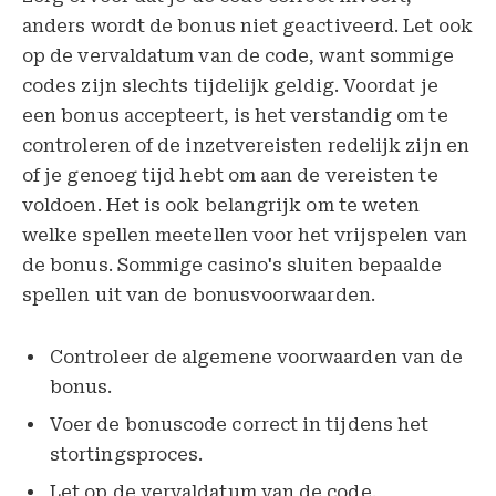
anders wordt de bonus niet geactiveerd. Let ook
op de vervaldatum van de code, want sommige
codes zijn slechts tijdelijk geldig. Voordat je
een bonus accepteert, is het verstandig om te
controleren of de inzetvereisten redelijk zijn en
of je genoeg tijd hebt om aan de vereisten te
voldoen. Het is ook belangrijk om te weten
welke spellen meetellen voor het vrijspelen van
de bonus. Sommige casino's sluiten bepaalde
spellen uit van de bonusvoorwaarden.
Controleer de algemene voorwaarden van de
bonus.
Voer de bonuscode correct in tijdens het
stortingsproces.
Let op de vervaldatum van de code.