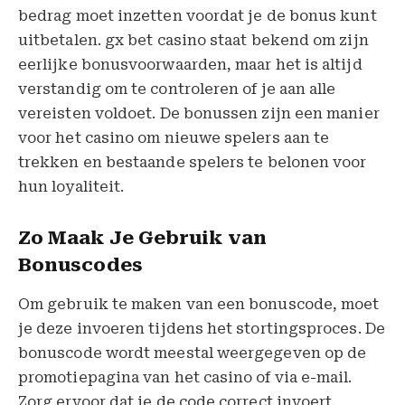
bedrag moet inzetten voordat je de bonus kunt
uitbetalen. gx bet casino staat bekend om zijn
eerlijke bonusvoorwaarden, maar het is altijd
verstandig om te controleren of je aan alle
vereisten voldoet. De bonussen zijn een manier
voor het casino om nieuwe spelers aan te
trekken en bestaande spelers te belonen voor
hun loyaliteit.
Zo Maak Je Gebruik van
Bonuscodes
Om gebruik te maken van een bonuscode, moet
je deze invoeren tijdens het stortingsproces. De
bonuscode wordt meestal weergegeven op de
promotiepagina van het casino of via e-mail.
Zorg ervoor dat je de code correct invoert,