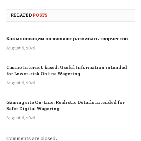
RELATED
POSTS
Как инновации позволяют развивать творчество
August 6, 2026
Casino Internet-based: Useful Information intended
for Lower-risk Online Wagering
August 6, 2026
Gaming site On-Line: Realistic Details intended for
Safer Digital Wagering
August 6, 2026
Comments are closed.