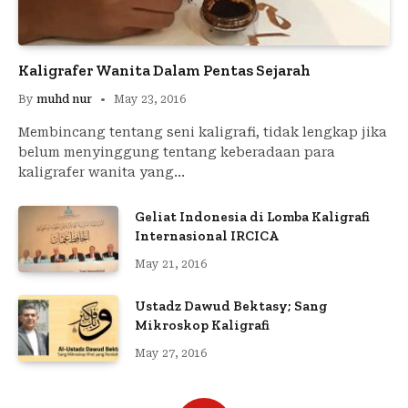
Kaligrafer Wanita Dalam Pentas Sejarah
By
muhd nur
May 23, 2016
Membincang tentang seni kaligrafi, tidak lengkap jika
belum menyinggung tentang keberadaan para
kaligrafer wanita yang…
Geliat Indonesia di Lomba Kaligrafi
Internasional IRCICA
May 21, 2016
Ustadz Dawud Bektasy; Sang
Mikroskop Kaligrafi
May 27, 2016