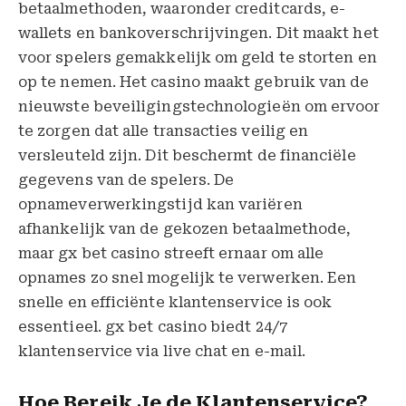
betaalmethoden, waaronder creditcards, e-
wallets en bankoverschrijvingen. Dit maakt het
voor spelers gemakkelijk om geld te storten en
op te nemen. Het casino maakt gebruik van de
nieuwste beveiligingstechnologieën om ervoor
te zorgen dat alle transacties veilig en
versleuteld zijn. Dit beschermt de financiële
gegevens van de spelers. De
opnameverwerkingstijd kan variëren
afhankelijk van de gekozen betaalmethode,
maar gx bet casino streeft ernaar om alle
opnames zo snel mogelijk te verwerken. Een
snelle en efficiënte klantenservice is ook
essentieel. gx bet casino biedt 24/7
klantenservice via live chat en e-mail.
Hoe Bereik Je de Klantenservice?