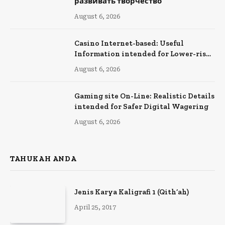
развивать творчество
August 6, 2026
Casino Internet-based: Useful
Information intended for Lower-risk
Online Wagering
August 6, 2026
Gaming site On-Line: Realistic Details
intended for Safer Digital Wagering
August 6, 2026
TAHUKAH ANDA
Jenis Karya Kaligrafi 1 (Qith’ah)
April 25, 2017