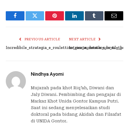
Facebook
Twitter
Pinterest
LinkedIn
Tumblr
Email
PREVIOUS ARTICLE
NEXT ARTICLE
Incredibile_strategia_e_roulettino_per_aumentare_le_tue_prob
Intricate_details_unveil_the_
Nindhya Ayomi
Mujazah pada khot Riq'ah, Diwani dan
Jaly Diwani. Pembimbing dan pengajar di
Markaz Khot Unida Gontor Kampus Putri.
Saat ini sedang menyelesaikan studi
doktoral pada bidang Akidah dan Filsafat
di UNIDA Gontor.