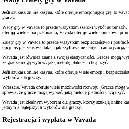
Jeśli szukasz online kasyna, które oferuje emocjonującą grę, to Vav
graczy.
Wady gry w Vavada to przede wszystkim szeroki wybór automatów do
oferują wiele emocji. Ponadto, Vavada oferuje wiele bonusów i pro
Zalety gry w Vavada to przede wszystkim bezpieczeństwo i poufność
opcji bezpieczeństwa, takich jak szyfrowanie danych i autoryzacja, 
Wavada jest również znana z swojej elastyczności. Gracze mogą wybra
że gracze mogą wybrać, jaką metodę płatności chcą użyć.
Jeśli szukasz online kasyna, które oferuje wiele emocji i bezpieczeń
wyborów dla graczy.
Wreszcie, Vavada oferuje wiele możliwości rozwoju. Gracze mogą wyb
sprawia, że gracze mogą wybrać, jaką metodę płatności chcą użyć.
Wavada jest idealnym wyborem dla graczy, którzy szukają online kasyn
jednym z najlepszych wyborów dla graczy.
Rejestracja i wypłata w Vavada