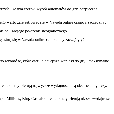
 korzyści, w tym szeroki wybór automatów do gry, bezpieczne
o warto zarejestrować się w Vavada online casino i zacząć gryć!
nie od Twojego położenia geograficznego.
ejestruj się w Vavada online casino, aby zacząć gryć!
to wybrać te, które oferują najlepsze warunki do gry i maksymalne
e automaty oferują najwyższe wydajności i są idealne dla graczy,
or Millions, King Cashalot. Te automaty oferują niższe wydajności,