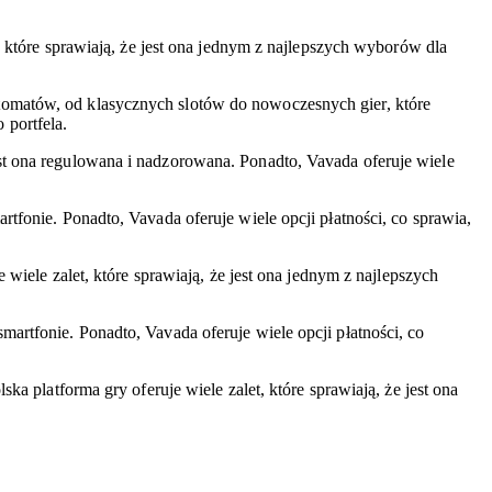
, które sprawiają, że jest ona jednym z najlepszych wyborów dla
tomatów, od klasycznych slotów do nowoczesnych gier, które
 portfela.
st ona regulowana i nadzorowana. Ponadto, Vavada oferuje wiele
tfonie. Ponadto, Vavada oferuje wiele opcji płatności, co sprawia,
 wiele zalet, które sprawiają, że jest ona jednym z najlepszych
artfonie. Ponadto, Vavada oferuje wiele opcji płatności, co
ka platforma gry oferuje wiele zalet, które sprawiają, że jest ona