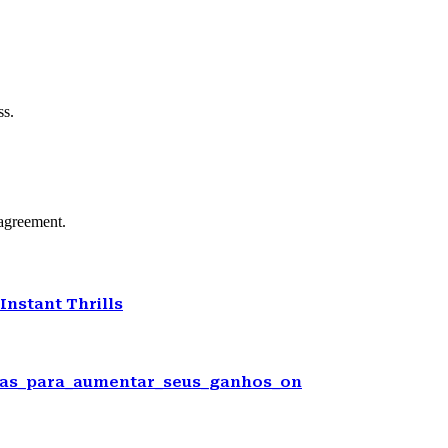
ss.
agreement.
Instant Thrills
icas_para_aumentar_seus_ganhos_on