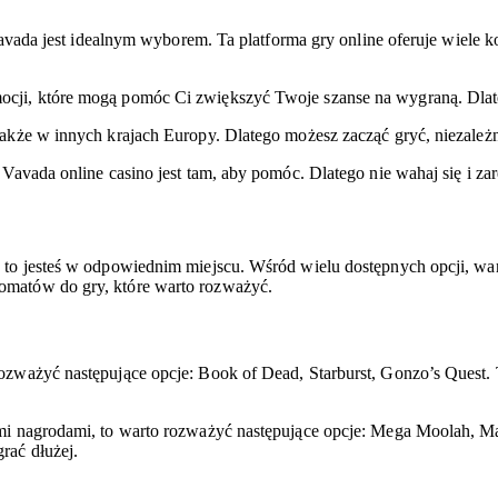
o Vavada jest idealnym wyborem. Ta platforma gry online oferuje wiele
cji, które mogą pomóc Ci zwiększyć Twoje szanse na wygraną. Dlateg
 także w innych krajach Europy. Dlatego możesz zacząć gryć, niezależ
Vavada online casino jest tam, aby pomóc. Dlatego nie wahaj się i zar
 to jesteś w odpowiednim miejscu. Wśród wielu dostępnych opcji, war
omatów do gry, które warto rozważyć.
ozważyć następujące opcje: Book of Dead, Starburst, Gonzo’s Quest. T
ymi nagrodami, to warto rozważyć następujące opcje: Mega Moolah, Maj
rać dłużej.