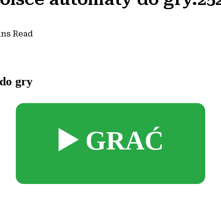
ins Read
 do gry
▶️ GRAĆ