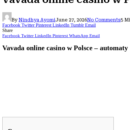
By
Nindhya Ayomi
June 27, 2026
No Comments
5 M
Facebook
Twitter
Pinterest
LinkedIn
Tumblr
Email
Share
Facebook
Twitter
LinkedIn
Pinterest
WhatsApp
Email
Vavada online casino w Polsce – automaty