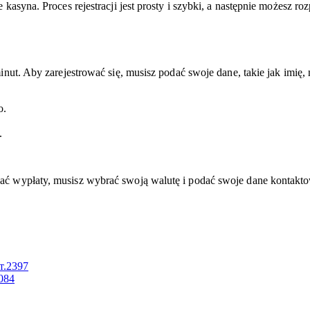
 kasyna. Proces rejestracji jest prosty i szybki, a następnie możesz 
inut. Aby zarejestrować się, musisz podać swoje dane, takie jak imię, 
o.
.
ać wypłaty, musisz wybrać swoją walutę i podać swoje dane kontakto
т.2397
084