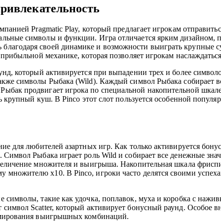
 привлекательность
мпанией Pragmatic Play, который предлагает игрокам отправить
альные символы и функции. Игра отличается ярким дизайном, 
лагодаря своей динамике и возможности выиграть крупные сум
о прибыльной механике, которая позволяет игрокам наслаждатьс
нд, который активируется при выпадении трех и более символов
акже символы Рыбака (Wild). Каждый символ Рыбака собирает в
Рыбак продвигает игрока по специальной накопительной шкале
ть крупный куш. В Pinco этот слот пользуется особенной попул
ние для любителей азартных игр. Как только активируется бону
 Символ Рыбака играет роль Wild и собирает все денежные зна
увеличение множителя и выигрыша. Накопительная шкала фриспи
множителю x10. В Pinco, игроки часто делятся своими успеха
е символы, такие как удочка, поплавок, муха и коробка с на
символ Scatter, который активирует бонусный раунд. Особое вн
ормирования выигрышных комбинаций.