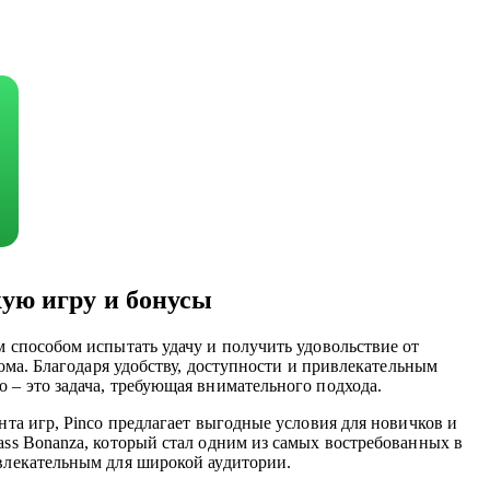
кую игру и бонусы
м способом испытать удачу и получить удовольствие от
дома. Благодаря удобству, доступности и привлекательным
 – это задача, требующая внимательного подхода.
нта игр, Pinco предлагает выгодные условия для новичков и
ass Bonanza, который стал одним из самых востребованных в
ивлекательным для широкой аудитории.