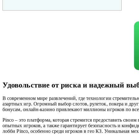
Удовольствие от риска и надежный выб
В современном мире развлечений, где технологии стремитель
азартных игр. Огромный выбор слотов, рулеток, покера и друг
бонусам, онлайн-казино привлекают миллионы игроков по всем
Pinco – это платформа, которая стремится предоставить свои
опытных игроков, а также гарантирует безопасность и конфид
лобби Pinco, особенно среди игроков в гео КЗ. Уникальная 