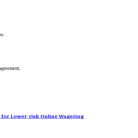
ss.
agreement.
 for Lower-risk Online Wagering