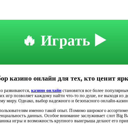
🔥 Играть ▶️
ор казино онлайн для тех, кто ценит яр
но развиваются,
казино онлайн
становятся все более популярны
их игр позволяет каждому найти что-то по душе, не выходя из 
у миру. Однако, выбор надежного и безопасного онлайн-казино
м пользователям именно такой опыт. Помимо широкого ассортиме
енциальность данных. Особое внимание заслуживает слот Big B
механика игры и возможность крупного выигрыша делают его пр