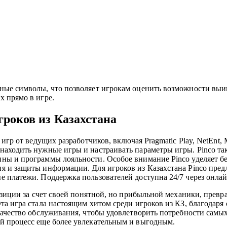
ые символы, что позволяет игрокам оценить возможности выигр
х прямо в игре.
роков из Казахстана
 игр от ведущих разработчиков, включая Pragmatic Play, NetEnt,
находить нужные игры и настраивать параметры игры. Pinco та
ны и программы лояльности. Особое внимание Pinco уделяет б
я и защиты информации. Для игроков из Казахстана Pinco пред
 платежи. Поддержка пользователей доступна 24/7 через онлай
позиции за счет своей понятной, но прибыльной механики, прев
та игра стала настоящим хитом среди игроков из КЗ, благодар
качество обслуживания, чтобы удовлетворить потребности самы
й процесс еще более увлекательным и выгодным.