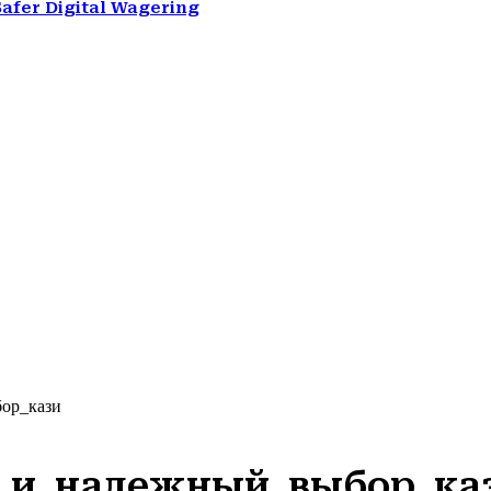
Safer Digital Wagering
ор_кази
а_и_надежный_выбор_ка