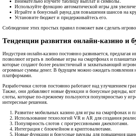
Внимательно изучите таблицу выплат и символы.
Используйте функцию автоматической игры для увеличе
Играйте в бонусный раунд для повышения шансов на к
Установите бюджет и придерживайтесь его.
Соблюдение этих простых правил поможет вам сделать игрово
Тенденции развития онлайн-казино и б
Индустрия онлайн-казино постоянно развивается, предлагая 
позволяют играть в любимые игры на смартфонах и планшетах
которые создают более реалистичный и захватывающий игров
огромные суммы денег. В будущем можно ожидать появления н
платформами.
Разработчики слотов постоянно работают над улучшением гра
Также, они добавляют новые функции и бонусные раунды, ко
слоты, которые по-прежнему пользуются популярностью у игр
интересные решения.
Развитие мобильных казино для игры на смартфонах и п
Использование технологий VR и AR для создания реали
Популярность слотов с прогрессивными джекпотами.
Интеграция с блокчейном и криптовалютами.
Новые функции и бонусные раунды для повышения шан