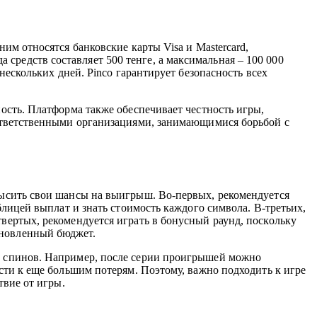
им относятся банковские карты Visa и Mastercard,
редств составляет 500 тенге, а максимальная – 100 000
нескольких дней. Pinco гарантирует безопасность всех
ность. Платформа также обеспечивает честность игры,
 ответственными организациями, занимающимися борьбой с
высить свои шансы на выигрыш. Во-первых, рекомендуется
блицей выплат и знать стоимость каждого символа. В-третьих,
вертых, рекомендуется играть в бонусный раунд, поскольку
ановленный бюджет.
их спинов. Например, после серии проигрышей можно
сти к еще большим потерям. Поэтому, важно подходить к игре
твие от игры.