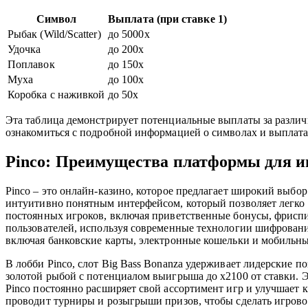
Символ
Выплата (при ставке 1)
Рыбак (Wild/Scatter)
до 5000x
Удочка
до 200x
Поплавок
до 150x
Муха
до 100x
Коробка с наживкой
до 50x
Эта таблица демонстрирует потенциальные выплаты за различн
ознакомиться с подробной информацией о символах и выплата
Pinco: Преимущества платформы для иг
Pinco – это онлайн-казино, которое предлагает широкий выбор
интуитивно понятным интерфейсом, который позволяет легко 
постоянных игроков, включая приветственные бонусы, фриспи
пользователей, используя современные технологии шифровани
включая банковские карты, электронные кошельки и мобильные
В лобби Pinco, слот Big Bass Bonanza удерживает лидерские 
золотой рыбой с потенциалом выигрыша до x2100 от ставки. Э
Pinco постоянно расширяет свой ассортимент игр и улучшает 
проводит турниры и розыгрыши призов, чтобы сделать игрово