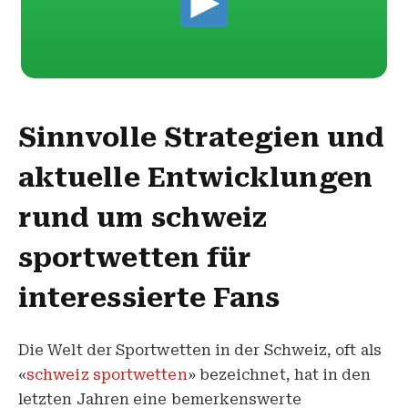
Sinnvolle Strategien und
aktuelle Entwicklungen
rund um schweiz
sportwetten für
interessierte Fans
Die Welt der Sportwetten in der Schweiz, oft als
«
schweiz sportwetten
» bezeichnet, hat in den
letzten Jahren eine bemerkenswerte