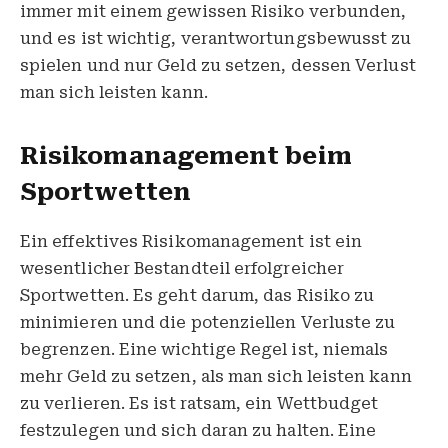
immer mit einem gewissen Risiko verbunden,
und es ist wichtig, verantwortungsbewusst zu
spielen und nur Geld zu setzen, dessen Verlust
man sich leisten kann.
Risikomanagement beim
Sportwetten
Ein effektives Risikomanagement ist ein
wesentlicher Bestandteil erfolgreicher
Sportwetten. Es geht darum, das Risiko zu
minimieren und die potenziellen Verluste zu
begrenzen. Eine wichtige Regel ist, niemals
mehr Geld zu setzen, als man sich leisten kann
zu verlieren. Es ist ratsam, ein Wettbudget
festzulegen und sich daran zu halten. Eine