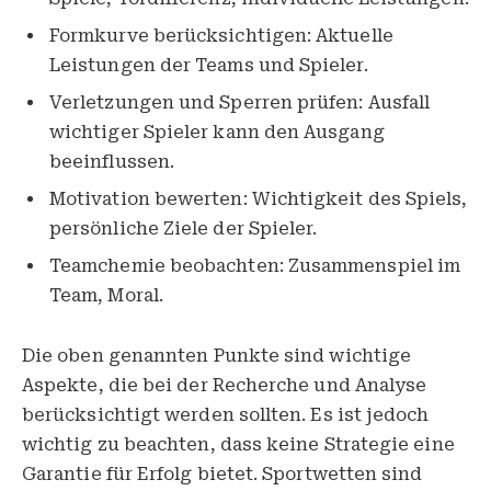
Formkurve berücksichtigen: Aktuelle
Leistungen der Teams und Spieler.
Verletzungen und Sperren prüfen: Ausfall
wichtiger Spieler kann den Ausgang
beeinflussen.
Motivation bewerten: Wichtigkeit des Spiels,
persönliche Ziele der Spieler.
Teamchemie beobachten: Zusammenspiel im
Team, Moral.
Die oben genannten Punkte sind wichtige
Aspekte, die bei der Recherche und Analyse
berücksichtigt werden sollten. Es ist jedoch
wichtig zu beachten, dass keine Strategie eine
Garantie für Erfolg bietet. Sportwetten sind