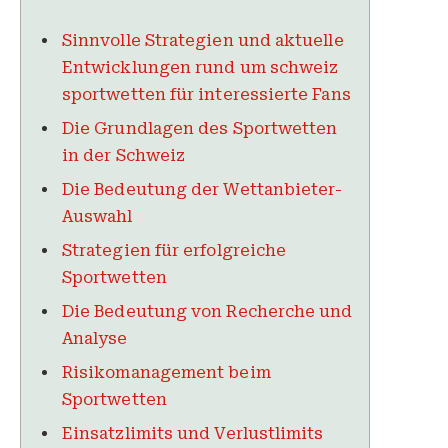
Sinnvolle Strategien und aktuelle
Entwicklungen rund um schweiz
sportwetten für interessierte Fans
Die Grundlagen des Sportwetten
in der Schweiz
Die Bedeutung der Wettanbieter-
Auswahl
Strategien für erfolgreiche
Sportwetten
Die Bedeutung von Recherche und
Analyse
Risikomanagement beim
Sportwetten
Einsatzlimits und Verlustlimits