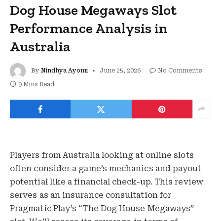
Dog House Megaways Slot
Performance Analysis in
Australia
By
Nindhya Ayomi
June 25, 2026
No Comments
9 Mins Read
Players from Australia looking at online slots
often consider a game’s mechanics and payout
potential like a financial check-up. This review
serves as an insurance consultation for
Pragmatic Play’s “The Dog House Megaways”