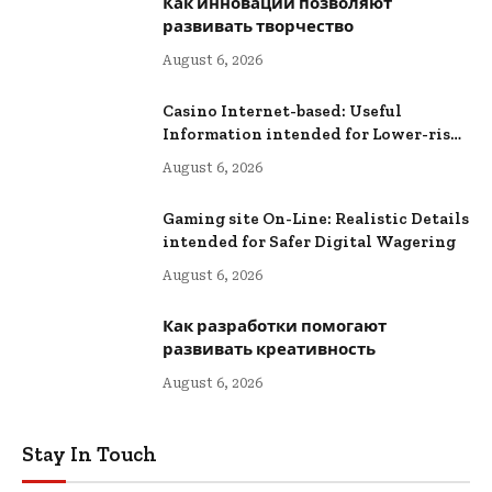
Как инновации позволяют
развивать творчество
August 6, 2026
Casino Internet-based: Useful
Information intended for Lower-risk
Online Wagering
August 6, 2026
Gaming site On-Line: Realistic Details
intended for Safer Digital Wagering
August 6, 2026
Как разработки помогают
развивать креативность
August 6, 2026
Stay In Touch