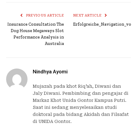
PREVIOUS ARTICLE
NEXT ARTICLE
Insurance Consultation The
Erfolgreiche_Navigation_von_
Dog House Megaways Slot
Performance Analysis in
Australia
Nindhya Ayomi
Mujazah pada khot Riq'ah, Diwani dan
Jaly Diwani. Pembimbing dan pengajar di
Markaz Khot Unida Gontor Kampus Putri.
Saat ini sedang menyelesaikan studi
doktoral pada bidang Akidah dan Filsafat
di UNIDA Gontor.