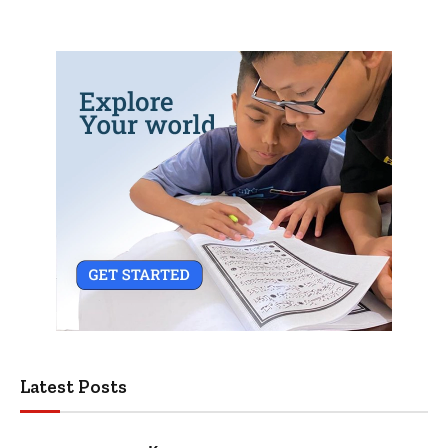
Latest Posts