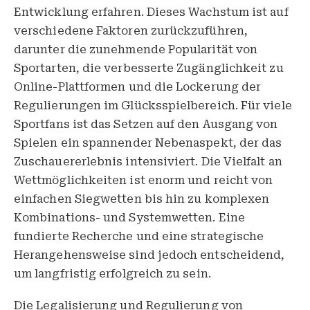
Entwicklung erfahren. Dieses Wachstum ist auf
verschiedene Faktoren zurückzuführen,
darunter die zunehmende Popularität von
Sportarten, die verbesserte Zugänglichkeit zu
Online-Plattformen und die Lockerung der
Regulierungen im Glücksspielbereich. Für viele
Sportfans ist das Setzen auf den Ausgang von
Spielen ein spannender Nebenaspekt, der das
Zuschauererlebnis intensiviert. Die Vielfalt an
Wettmöglichkeiten ist enorm und reicht von
einfachen Siegwetten bis hin zu komplexen
Kombinations- und Systemwetten. Eine
fundierte Recherche und eine strategische
Herangehensweise sind jedoch entscheidend,
um langfristig erfolgreich zu sein.
Die Legalisierung und Regulierung von