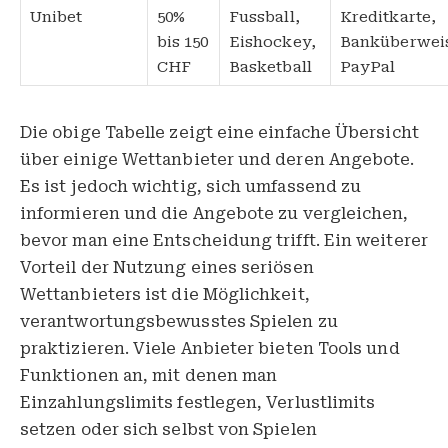
Unibet
50%
Fussball,
Kreditkarte,
bis 150
Eishockey,
Banküberwei
CHF
Basketball
PayPal
Die obige Tabelle zeigt eine einfache Übersicht
über einige Wettanbieter und deren Angebote.
Es ist jedoch wichtig, sich umfassend zu
informieren und die Angebote zu vergleichen,
bevor man eine Entscheidung trifft. Ein weiterer
Vorteil der Nutzung eines seriösen
Wettanbieters ist die Möglichkeit,
verantwortungsbewusstes Spielen zu
praktizieren. Viele Anbieter bieten Tools und
Funktionen an, mit denen man
Einzahlungslimits festlegen, Verlustlimits
setzen oder sich selbst von Spielen