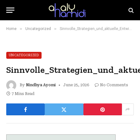
»
»
Home
Uncategorized
Sinnvolle_Strategien_und_aktuelle_Entwicklungen_rund_um_schweiz_sportwetten_für
UNCATEGORIZED
Sinnvolle_Strategien_und_akt
By
Nindhya Ayomi
June 25, 2026
No Comments
7 Mins Read