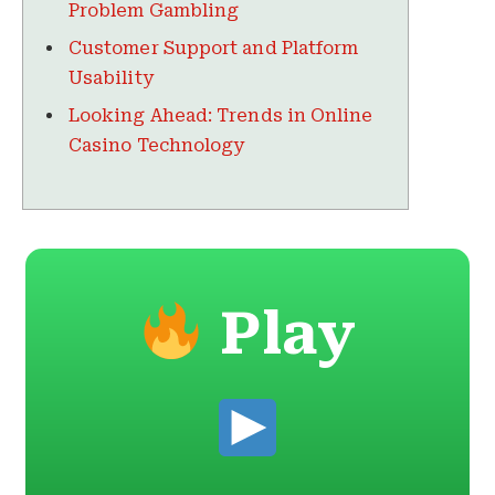
Problem Gambling
Customer Support and Platform
Usability
Looking Ahead: Trends in Online
Casino Technology
Play