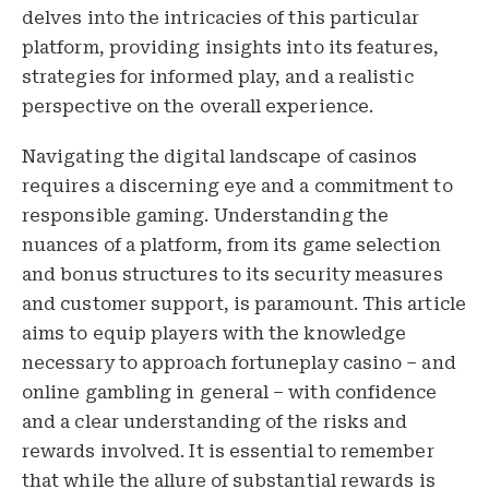
delves into the intricacies of this particular
platform, providing insights into its features,
strategies for informed play, and a realistic
perspective on the overall experience.
Navigating the digital landscape of casinos
requires a discerning eye and a commitment to
responsible gaming. Understanding the
nuances of a platform, from its game selection
and bonus structures to its security measures
and customer support, is paramount. This article
aims to equip players with the knowledge
necessary to approach fortuneplay casino – and
online gambling in general – with confidence
and a clear understanding of the risks and
rewards involved. It is essential to remember
that while the allure of substantial rewards is