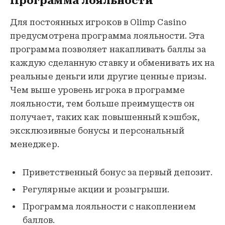
Программа лояльности
Для постоянных игроков в Olimp Casino
предусмотрена программа лояльности. Эта
программа позволяет накапливать баллы за
каждую сделанную ставку и обменивать их на
реальные деньги или другие ценные призы.
Чем выше уровень игрока в программе
лояльности, тем больше преимуществ он
получает, таких как повышенный кэшбэк,
эксклюзивные бонусы и персональный
менеджер.
Приветственный бонус за первый депозит.
Регулярные акции и розыгрыши.
Программа лояльности с накоплением
баллов.