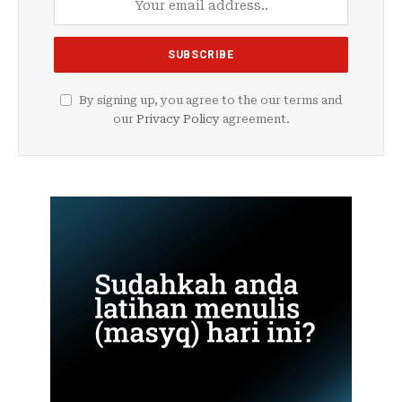
By signing up, you agree to the our terms and
our
Privacy Policy
agreement.