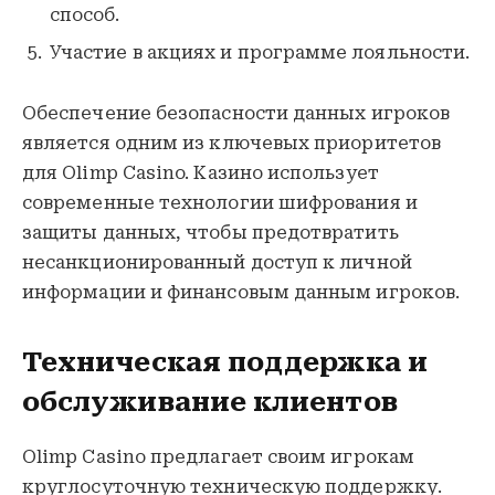
способ.
Участие в акциях и программе лояльности.
Обеспечение безопасности данных игроков
является одним из ключевых приоритетов
для Olimp Casino. Казино использует
современные технологии шифрования и
защиты данных, чтобы предотвратить
несанкционированный доступ к личной
информации и финансовым данным игроков.
Техническая поддержка и
обслуживание клиентов
Olimp Casino предлагает своим игрокам
круглосуточную техническую поддержку.