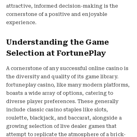
attractive, informed decision-making is the
cornerstone of a positive and enjoyable
experience.
Understanding the Game
Selection at FortunePlay
A cornerstone of any successful online casino is
the diversity and quality of its game library.
fortuneplay casino, like many modern platforms,
boasts a wide array of options, catering to
diverse player preferences. These generally
include classic casino staples like slots,
roulette, blackjack, and baccarat, alongside a
growing selection of live dealer games that
attempt to replicate the atmosphere of a brick-