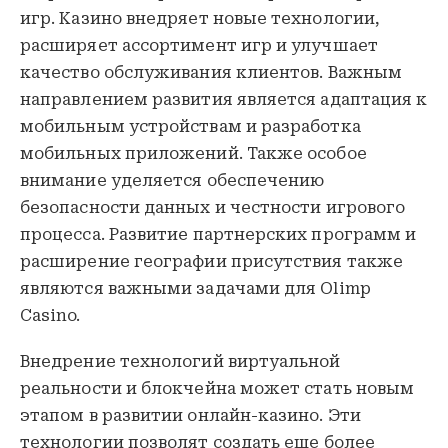
игр. Казино внедряет новые технологии,
расширяет ассортимент игр и улучшает
качество обслуживания клиентов. Важным
направлением развития является адаптация к
мобильным устройствам и разработка
мобильных приложений. Также особое
внимание уделяется обеспечению
безопасности данных и честности игрового
процесса. Развитие партнерских программ и
расширение географии присутствия также
являются важными задачами для Olimp
Casino.
Внедрение технологий виртуальной
реальности и блокчейна может стать новым
этапом в развитии онлайн-казино. Эти
технологии позволят создать еще более