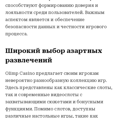
способствуют формированию доверия и
лояльности среди пользователей. Важным
аспектом является и обеспечение
безопасности данных и честности игрового
процесса.
Широкий выбор азартных
развлечений
Olimp Casino предлагает своим игрокам
невероятно разнообразную коллекцию игр.
Здесь представлены как классические слоты,
так и современные видеослоты с
захватывающими сюжетами и бонусными
функциями. Помимо слотов, доступны
различные настольные игры, такие как