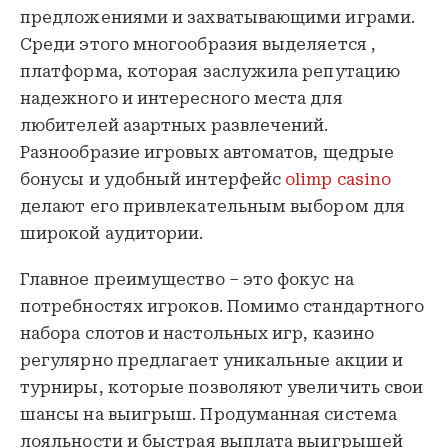
предложениями и захватывающими играми.
Среди этого многообразия выделяется ,
платформа, которая заслужила репутацию
надежного и интересного места для
любителей азартных развлечений.
Разнообразие игровых автоматов, щедрые
бонусы и удобный интерфейс
olimp casino
делают его привлекательным выбором для
широкой аудитории.
Главное преимущество – это фокус на
потребностях игроков. Помимо стандартного
набора слотов и настольных игр, казино
регулярно предлагает уникальные акции и
турниры, которые позволяют увеличить свои
шансы на выигрыш. Продуманная система
лояльности и быстрая выплата выигрышей