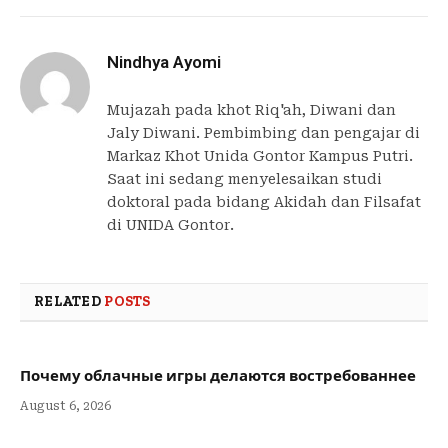
Nindhya Ayomi
Mujazah pada khot Riq'ah, Diwani dan
Jaly Diwani. Pembimbing dan pengajar di
Markaz Khot Unida Gontor Kampus Putri.
Saat ini sedang menyelesaikan studi
doktoral pada bidang Akidah dan Filsafat
di UNIDA Gontor.
RELATED
POSTS
Почему облачные игры делаются востребованнее
August 6, 2026