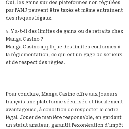
Oui, les gains sur des plateformes non régulées
par l’ANJ peuvent être taxés et même entraînent
des risques légaux.
5. Y a-t-il des limites de gains ou de retraits chez
Manga Casino ?
Manga Casino applique des limites conformes à
la réglementation, ce qui est un gage de sérieux
et de respect des règles.
Pour conclure, Manga Casino offre aux joueurs
français une plateforme sécurisée et fiscalement
avantageuse, à condition de respecter le cadre
légal. Jouer de manière responsable, en gardant
un statut amateur, garantit l’exonération d’impôt