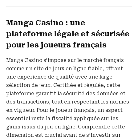
Manga Casino : une
plateforme légale et sécurisée
pour les joueurs français
Manga Casino s’impose sur le marché français
comme un site de jeux en ligne fiable, offrant
une expérience de qualité avec une large
sélection de jeux. Certifiée et régulée, cette
plateforme garantit la sécurité des données et
des transactions, tout en respectant les normes
en vigueur. Pour le joueur français, un aspect
essentiel reste la fiscalité appliquée sur les
gains issus du jeu en ligne. Comprendre cette
dimension est crucial avant de s’investir sur