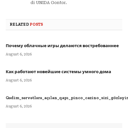
di UNIDA Gontor.
RELATED
POSTS
Почему облачные игры делаются востребованнее
August 6, 2026
Как работают новейшие системы умного дома
August 6, 2026
Qədim_sərvətlərə_açılan_qapı_pinco_cazino_sizi_gözləy
August 6, 2026