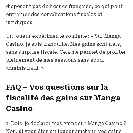
disposent pas de licence française, ce qui peut
entraîner des complications fiscales et
juridiques.
Un joueur expérimenté souligne : « Sur Manga
Casino, je suis tranquille. Mes gains sont nets,
sans surprise fiscale. Cela me permet de profiter
pleinement de mes sessions sans souci
administratif. »
FAQ – Vos questions sur la
fiscalité des gains sur Manga
Casino
1. Dois-je déclarer mes gains sur Manga Casino ?
Non, si vous êtes un joueur amateur, vos gains