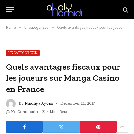
»
»
Home
Uncategorized
Quels avantages fiscaux pour les joueurs sur Manga Casino en France
UNCATEGORIZED
Quels avantages fiscaux pour
les joueurs sur Manga Casino
en France
By
Nindhya Ayomi
December 11, 2025
No Comments
4 Mins Read