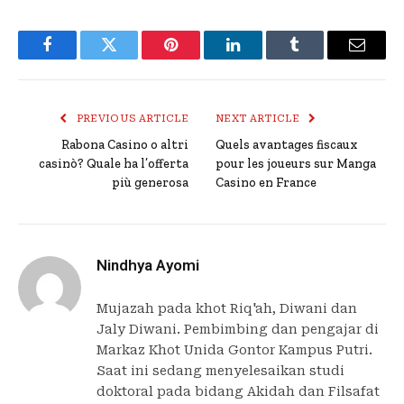
Facebook
Twitter
Pinterest
LinkedIn
Tumblr
Email
PREVIOUS ARTICLE
NEXT ARTICLE
Rabona Casino o altri
Quels avantages fiscaux
casinò? Quale ha l’offerta
pour les joueurs sur Manga
più generosa
Casino en France
Nindhya Ayomi
Mujazah pada khot Riq'ah, Diwani dan
Jaly Diwani. Pembimbing dan pengajar di
Markaz Khot Unida Gontor Kampus Putri.
Saat ini sedang menyelesaikan studi
doktoral pada bidang Akidah dan Filsafat