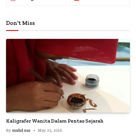
Don't Miss
Kaligrafer Wanita Dalam Pentas Sejarah
By
muhd nur
May 23, 2016