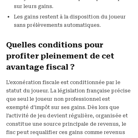
sur leurs gains.
Les gains restent à la disposition du joueur
sans prélèvements automatiques.
Quelles conditions pour
profiter pleinement de cet
avantage fiscal ?
L’exonération fiscale est conditionnée par le
statut du joueur. La législation française précise
que seul le joueur non professionnel est
exempté d’impôt sur ses gains. Dès lors que
l’activité de jeu devient régulière, organisée et
constitue une source principale de revenus, le
fisc peut requalifier ces gains comme revenus