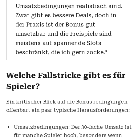
Umsatzbedingungen realistisch sind.
Zwar gibt es bessere Deals, doch in
der Praxis ist der Bonus gut
umsetzbar und die Freispiele sind
meistens auf spannende Slots
beschränkt, die ich gern zocke.“
Welche Fallstricke gibt es für
Spieler?
Ein kritischer Blick auf die Bonusbedingungen
offenbart ein paar typische Herausforderungen:
Umsatzbedingungen: Der 30-fache Umsatz ist
für manche Spieler hoch, besonders wenn