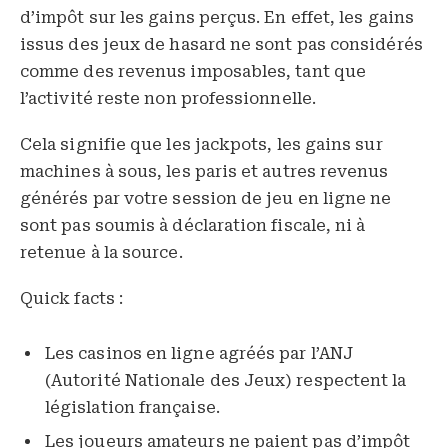
d’impôt sur les gains perçus. En effet, les gains
issus des jeux de hasard ne sont pas considérés
comme des revenus imposables, tant que
l’activité reste non professionnelle.
Cela signifie que les jackpots, les gains sur
machines à sous, les paris et autres revenus
générés par votre session de jeu en ligne ne
sont pas soumis à déclaration fiscale, ni à
retenue à la source.
Quick facts :
Les casinos en ligne agréés par l’ANJ
(Autorité Nationale des Jeux) respectent la
législation française.
Les joueurs amateurs ne paient pas d’impôt