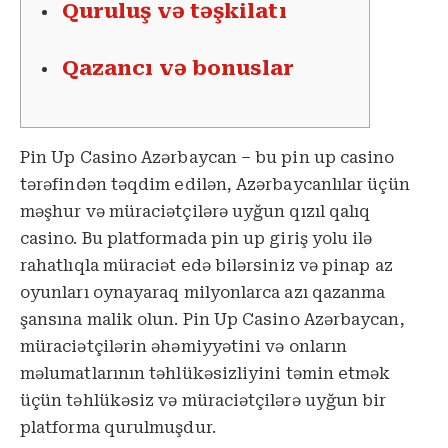
Quruluş və təşkilatı
Qazancı və bonuslar
Pin Up Casino Azərbaycan – bu pin up casino
tərəfindən təqdim edilən, Azərbaycanlılar üçün
məşhur və müraciətçilərə uyğun qızıl qalıq
casino. Bu platformada pin up giriş yolu ilə
rahatlıqla müraciət edə bilərsiniz və pinap az
oyunları oynayaraq milyonlarca azı qazanma
şansına malik olun. Pin Up Casino Azərbaycan,
müraciətçilərin əhəmiyyətini və onların
məlumatlarının təhlükəsizliyini təmin etmək
üçün təhlükəsiz və müraciətçilərə uyğun bir
platforma qurulmuşdur.