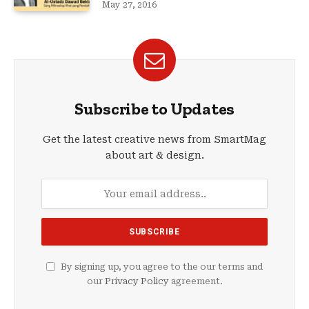
May 27, 2016
Subscribe to Updates
Get the latest creative news from SmartMag
about art & design.
By signing up, you agree to the our terms and
our
Privacy Policy
agreement.