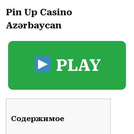
Pin Up Casino
Azərbaycan
PLAY
Содержимое