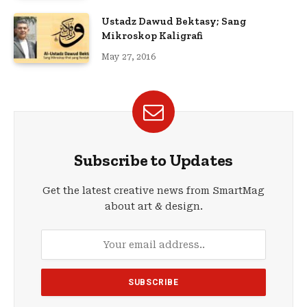
Ustadz Dawud Bektasy; Sang
Mikroskop Kaligrafi
May 27, 2016
Subscribe to Updates
Get the latest creative news from SmartMag
about art & design.