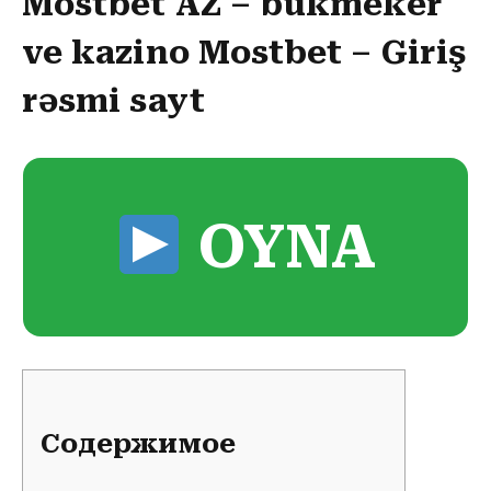
Mostbet AZ – bukmeker
ve kazino Mostbet – Giriş
rəsmi sayt
OYNA
Содержимое