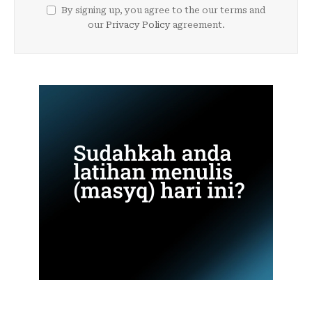
By signing up, you agree to the our terms and
our
Privacy Policy
agreement.