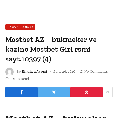
UNCATEGORIZED
Mostbet AZ – bukmeker ve
kazino Mostbet Giri rsmi
sayt.10397 (4)
By
Nindhya Ayomi
June 26, 2026
No Comments
3 Mins Read