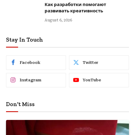
Как разработки помогают
развивать креативность
August 6, 2026
Stay In Touch
Facebook
Twitter
Instagram
YouTube
Don't Miss