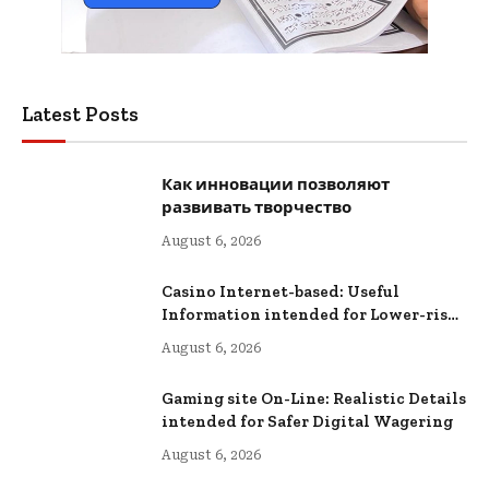
Latest Posts
Как инновации позволяют
развивать творчество
August 6, 2026
Casino Internet-based: Useful
Information intended for Lower-risk
Online Wagering
August 6, 2026
Gaming site On-Line: Realistic Details
intended for Safer Digital Wagering
August 6, 2026