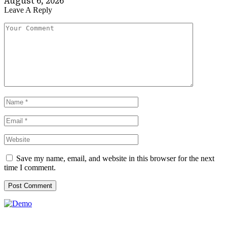
August 6, 2026
Leave A Reply
Save my name, email, and website in this browser for the next
time I comment.