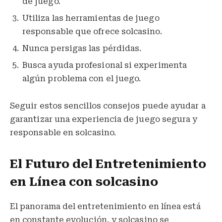
de juego.
Utiliza las herramientas de juego
responsable que ofrece solcasino.
Nunca persigas las pérdidas.
Busca ayuda profesional si experimenta
algún problema con el juego.
Seguir estos sencillos consejos puede ayudar a
garantizar una experiencia de juego segura y
responsable en solcasino.
El Futuro del Entretenimiento
en Línea con solcasino
El panorama del entretenimiento en línea está
en constante evolución, y solcasino se