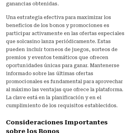
ganancias obtenidas.
Una estrategia efectiva para maximizar los
beneficios de los bonos y promociones es
participar activamente en las ofertas especiales
que solcasino lanza periódicamente. Estas
pueden incluir torneos de juegos, sorteos de
premios y eventos temáticos que ofrecen
oportunidades únicas para ganar. Mantenerse
informado sobre las últimas ofertas
promocionales es fundamental para aprovechar
al máximo las ventajas que ofrece la plataforma.
La clave está en la planificación y en el
cumplimiento de los requisitos establecidos.
Consideraciones Importantes
sobre los Bonos