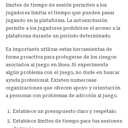
límites de tiempo de sesión permiten a los
jugadores limitar el tiempo que pueden pasar
jugando en la plataforma. La autoexclusión
permite a los jugadores prohibirse el acceso a la
plataforma durante un período determinado.
Es importante utilizar estas herramientas de
forma proactiva para protegerse de los riesgos
asociados al juego en línea. Si experimenta
algún problema con el juego, no dude en buscar
ayuda profesional. Existen numerosas
organizaciones que ofrecen apoyo y orientación
a personas con problemas de adicción al juego.
Establece un presupuesto claro y respétalo.
Establece límites de tiempo para tus sesiones