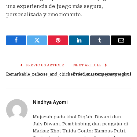
una experiencia de juego más segura,
personalizada y emocionante.
Facebook
Twitter
Pinterest
LinkedIn
Tumblr
Email
PREVIOUS ARTICLE
NEXT ARTICLE
Remarkable_reflexes_and_chickenroad_mastery_ensure_poultry
Prácticos_consejos_y_sol_cas
Nindhya Ayomi
Mujazah pada khot Riq'ah, Diwani dan
Jaly Diwani. Pembimbing dan pengajar di
Markaz Khot Unida Gontor Kampus Putri.