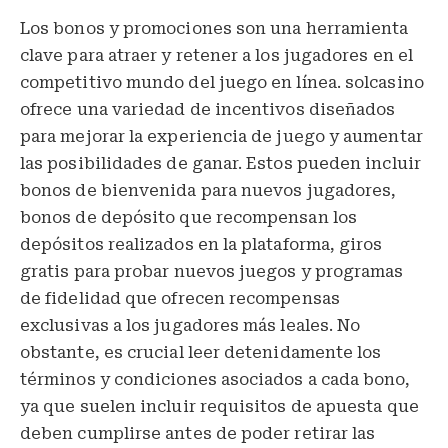
Los bonos y promociones son una herramienta
clave para atraer y retener a los jugadores en el
competitivo mundo del juego en línea. solcasino
ofrece una variedad de incentivos diseñados
para mejorar la experiencia de juego y aumentar
las posibilidades de ganar. Estos pueden incluir
bonos de bienvenida para nuevos jugadores,
bonos de depósito que recompensan los
depósitos realizados en la plataforma, giros
gratis para probar nuevos juegos y programas
de fidelidad que ofrecen recompensas
exclusivas a los jugadores más leales. No
obstante, es crucial leer detenidamente los
términos y condiciones asociados a cada bono,
ya que suelen incluir requisitos de apuesta que
deben cumplirse antes de poder retirar las