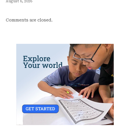
August 6, 2026
Comments are closed.