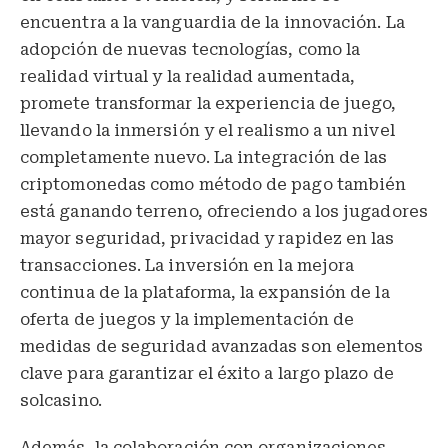
encuentra a la vanguardia de la innovación. La
adopción de nuevas tecnologías, como la
realidad virtual y la realidad aumentada,
promete transformar la experiencia de juego,
llevando la inmersión y el realismo a un nivel
completamente nuevo. La integración de las
criptomonedas como método de pago también
está ganando terreno, ofreciendo a los jugadores
mayor seguridad, privacidad y rapidez en las
transacciones. La inversión en la mejora
continua de la plataforma, la expansión de la
oferta de juegos y la implementación de
medidas de seguridad avanzadas son elementos
clave para garantizar el éxito a largo plazo de
solcasino.
Además, la colaboración con organizaciones