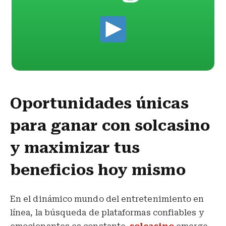
Oportunidades únicas
para ganar con solcasino
y maximizar tus
beneficios hoy mismo
En el dinámico mundo del entretenimiento en
línea, la búsqueda de plataformas confiables y