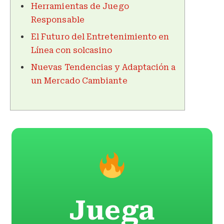
Herramientas de Juego
Responsable
El Futuro del Entretenimiento en
Línea con solcasino
Nuevas Tendencias y Adaptación a
un Mercado Cambiante
Juega