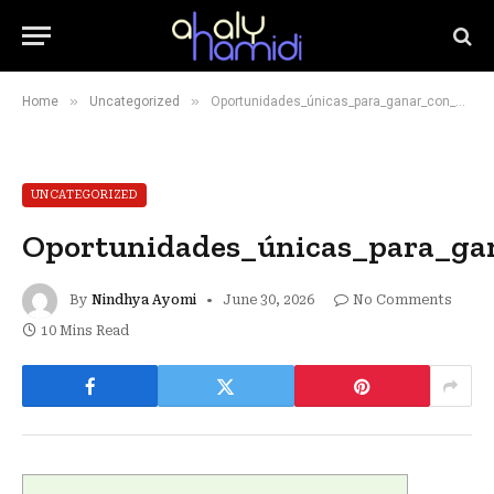
»
»
Home
Uncategorized
Oportunidades_únicas_para_ganar_con_solcasino_y_maximizar_tus_beneficios_hoy_mi
UNCATEGORIZED
Oportunidades_únicas_para_ga
By
Nindhya Ayomi
June 30, 2026
No Comments
10 Mins Read