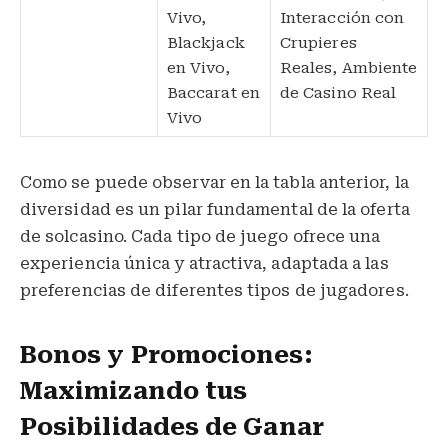
Vivo,
Interacción con
Blackjack
Crupieres
en Vivo,
Reales, Ambiente
Baccarat en
de Casino Real
Vivo
Como se puede observar en la tabla anterior, la
diversidad es un pilar fundamental de la oferta
de solcasino. Cada tipo de juego ofrece una
experiencia única y atractiva, adaptada a las
preferencias de diferentes tipos de jugadores.
Bonos y Promociones:
Maximizando tus
Posibilidades de Ganar