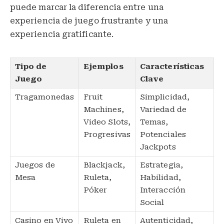
puede marcar la diferencia entre una
experiencia de juego frustrante y una
experiencia gratificante.
Tipo de
Ejemplos
Características
Juego
Clave
Tragamonedas
Fruit
Simplicidad,
Machines,
Variedad de
Video Slots,
Temas,
Progresivas
Potenciales
Jackpots
Juegos de
Blackjack,
Estrategia,
Mesa
Ruleta,
Habilidad,
Póker
Interacción
Social
Casino en Vivo
Ruleta en
Autenticidad,