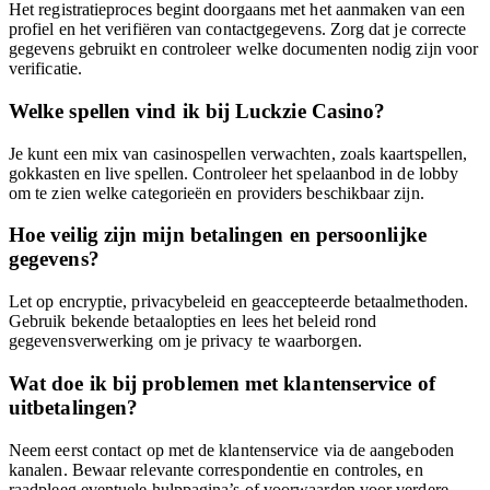
Het registratieproces begint doorgaans met het aanmaken van een
profiel en het verifiëren van contactgegevens. Zorg dat je correcte
gegevens gebruikt en controleer welke documenten nodig zijn voor
verificatie.
Welke spellen vind ik bij Luckzie Casino?
Je kunt een mix van casinospellen verwachten, zoals kaartspellen,
gokkasten en live spellen. Controleer het spelaanbod in de lobby
om te zien welke categorieën en providers beschikbaar zijn.
Hoe veilig zijn mijn betalingen en persoonlijke
gegevens?
Let op encryptie, privacybeleid en geaccepteerde betaalmethoden.
Gebruik bekende betaalopties en lees het beleid rond
gegevensverwerking om je privacy te waarborgen.
Wat doe ik bij problemen met klantenservice of
uitbetalingen?
Neem eerst contact op met de klantenservice via de aangeboden
kanalen. Bewaar relevante correspondentie en controles, en
raadpleeg eventuele hulppagina’s of voorwaarden voor verdere