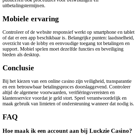
uitbetalingstermijnen.
Mobiele ervaring
Controleer of de website responsief werkt op smartphone en tablet
of dat er een app beschikbaar is. Belangrijke punten: laadsnelheid,
overzicht van de lobby en eenvoudige toegang tot betalingen en
support. Mobiel spelen moet dezelfde functies en beveiliging
bieden als desktop.
Conclusie
Bij het kiezen van een online casino zijn veiligheid, transparantie
en een betrouwbaar betalingsproces doorslaggevend. Controleer
altijd de algemene voorwaarden, verifiëringsvereisten en
klantenservice voordat je geld stort. Speel verantwoordelijk en
maak gebruik van limieten of ondersteuning wanneer dat nodig is.
FAQ
Hoe maak ik een account aan bij Luckzie Casino?