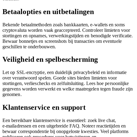
Betaalopties en uitbetalingen
Bekende betaalmethoden zoals bankkaarten, e‑wallets en soms
cryptovaluta worden vaak geaccepteerd. Controleer limieten voor
stortingen en opnames, verwerkingstijden en benodigde verificatie.
Bewaar bonnetjes en screenshots bij transacties om eventuele
geschillen te onderbouwen.
Veiligheid en spelbescherming
Let op SSL-encryptie, een duidelijk privacybeleid en informatie
over verantwoord spelen. Goede sites bieden limieten voor
stortingen, verlieschecks en zelfuitsluiting. Lees hoe persoonlijke
gegevens worden verwerkt en welke maatregelen tegen fraude zijn
genomen.
Klantenservice en support
Een bereikbare klantenservice is essentieel: zoek live chat,
e‑mailadressen en een uitgebreide FAQ. Noteer reactietijden en
bewaar correspondentie bij onopgeloste kwesties. Veel platforms
publiceren ook procedures voor betwistingen en