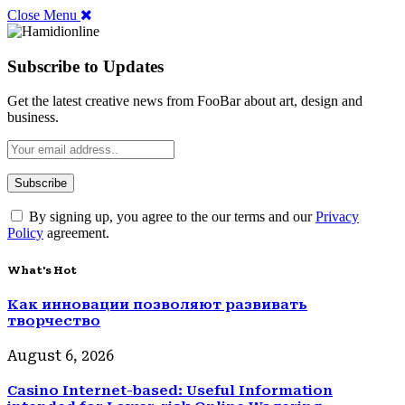
Close Menu
Subscribe to Updates
Get the latest creative news from FooBar about art, design and
business.
By signing up, you agree to the our terms and our
Privacy
Policy
agreement.
What's Hot
Как инновации позволяют развивать
творчество
August 6, 2026
Casino Internet-based: Useful Information