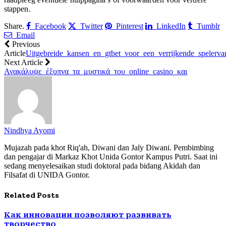
stappen.
Share.
Facebook
Twitter
Pinterest
LinkedIn
Tumblr
Email
Previous
Article
Uitgebreide_kansen_en_gtbet_voor_een_verrijkende_spelerva
Next Article
Ανακάλυψε_έξυπνα_τα_μυστικά_του_online_casino_και
Nindhya Ayomi
Mujazah pada khot Riq'ah, Diwani dan Jaly Diwani. Pembimbing
dan pengajar di Markaz Khot Unida Gontor Kampus Putri. Saat ini
sedang menyelesaikan studi doktoral pada bidang Akidah dan
Filsafat di UNIDA Gontor.
Related
Posts
Как инновации позволяют развивать
творчество