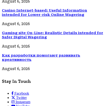
August 6, 2026
Casino Internet-based: Useful Information
intended for Lower-risk Online Wagering
August 6, 2026
Gaming site On-Line: Realistic Details intended for
Safer Digital Wagering
August 6, 2026
Как разработки помогают развивать
креативность
August 6, 2026
Stay In Touch
Facebook
Twitter
Instagram