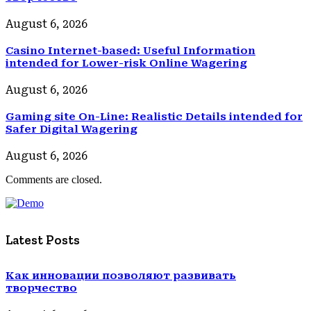
August 6, 2026
Casino Internet-based: Useful Information
intended for Lower-risk Online Wagering
August 6, 2026
Gaming site On-Line: Realistic Details intended for
Safer Digital Wagering
August 6, 2026
Comments are closed.
Latest Posts
Как инновации позволяют развивать
творчество