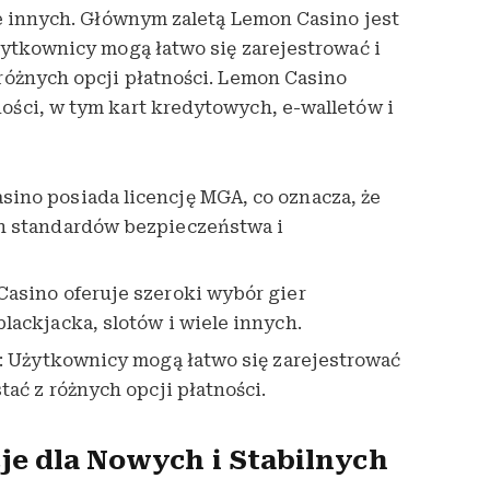
ele innych. Głównym zaletą Lemon Casino jest
Użytkownicy mogą łatwo się zarejestrować i
 różnych opcji płatności. Lemon Casino
ości, w tym kart kredytowych, e-walletów i
ino posiada licencję MGA, co oznacza, że
ch standardów bezpieczeństwa i
Casino oferuje szeroki wybór gier
lackjacka, slotów i wiele innych.
a: Użytkownicy mogą łatwo się zarejestrować
tać z różnych opcji płatności.
je dla Nowych i Stabilnych