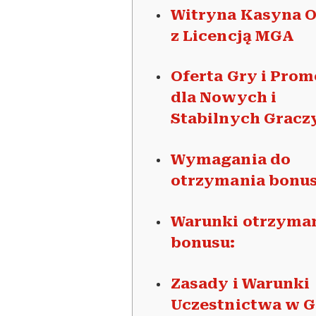
Witryna Kasyna O
z Licencją MGA
Oferta Gry i Prom
dla Nowych i
Stabilnych Gracz
Wymagania do
otrzymania bonus
Warunki otrzyma
bonusu:
Zasady i Warunki
Uczestnictwa w 