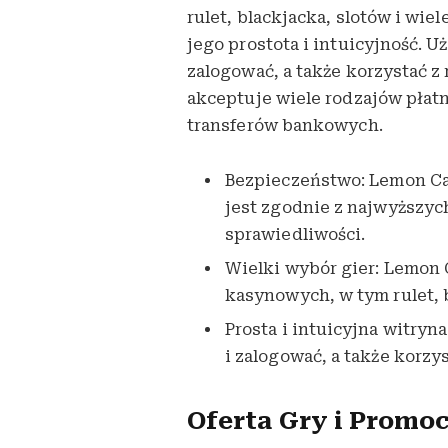
rulet, blackjacka, slotów i wi
jego prostota i intuicyjność. 
zalogować, a także korzystać z
akceptuje wiele rodzajów płatn
transferów bankowych.
Bezpieczeństwo: Lemon Cas
jest zgodnie z najwyższy
sprawiedliwości.
Wielki wybór gier: Lemon 
kasynowych, w tym rulet, b
Prosta i intuicyjna witryn
i zalogować, a także korzys
Oferta Gry i Promoc