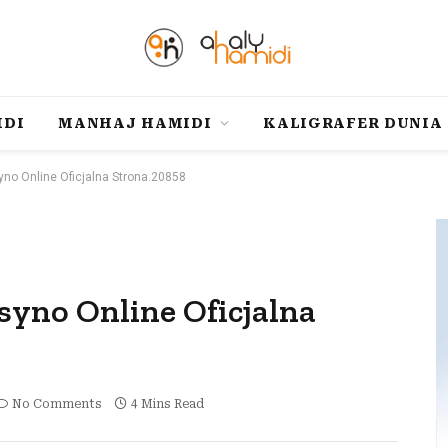
IDI
MANHAJ HAMIDI
KALIGRAFER DUNIA
no Online Oficjalna Strona.20858
yno Online Oficjalna
No Comments
4 Mins Read