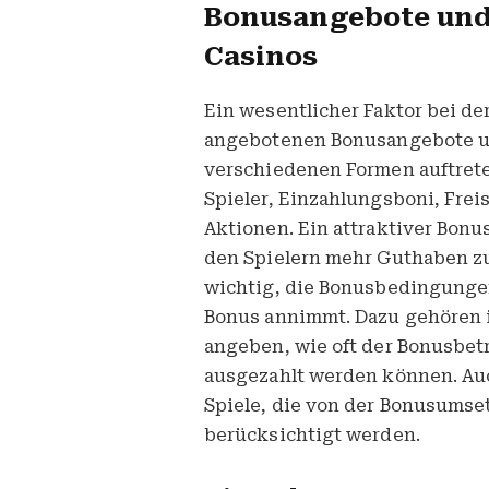
Bonusangebote und
Casinos
Ein wesentlicher Faktor bei der
angebotenen Bonusangebote u
verschiedenen Formen auftret
Spieler, Einzahlungsboni, Fre
Aktionen. Ein attraktiver Bon
den Spielern mehr Guthaben zum
wichtig, die Bonusbedingungen
Bonus annimmt. Dazu gehören 
angeben, wie oft der Bonusbe
ausgezahlt werden können. Au
Spiele, die von der Bonusumse
berücksichtigt werden.