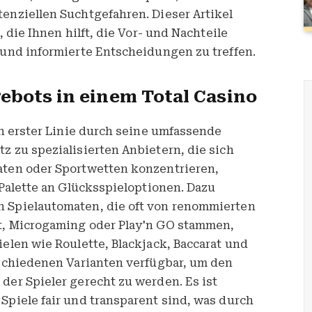
enziellen Suchtgefahren. Dieser Artikel
, die Ihnen hilft, die Vor- und Nachteile
 und informierte Entscheidungen zu treffen.
gebots in einem Total Casino
in erster Linie durch seine umfassende
z zu spezialisierten Anbietern, die sich
aten oder Sportwetten konzentrieren,
 Palette an Glücksspieloptionen. Dazu
 Spielautomaten, die oft von renommierten
t, Microgaming oder Play'n GO stammen,
ielen wie Roulette, Blackjack, Baccarat und
rschiedenen Varianten verfügbar, um den
der Spieler gerecht zu werden. Es ist
Spiele fair und transparent sind, was durch