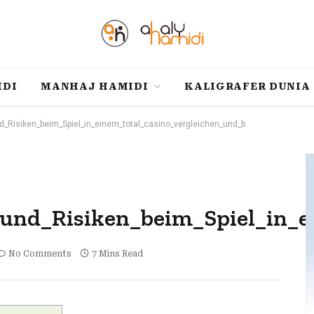
IDI
MANHAJ HAMIDI
KALIGRAFER DUNIA
d_Risiken_beim_Spiel_in_einem_total_casino_vergleichen_und_b
_und_Risiken_beim_Spiel_in_e
No Comments
7 Mins Read