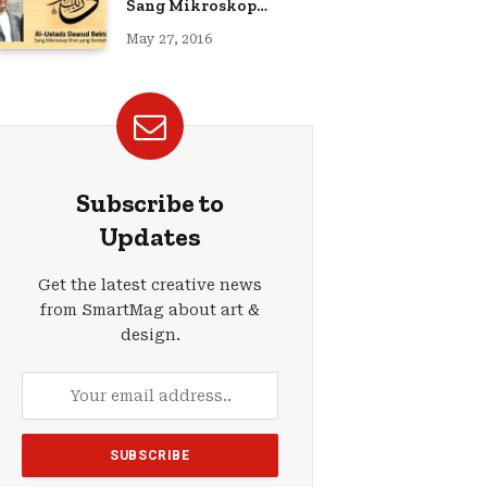
Sang Mikroskop
Kaligrafi
May 27, 2016
Subscribe to
Updates
Get the latest creative news
from SmartMag about art &
design.