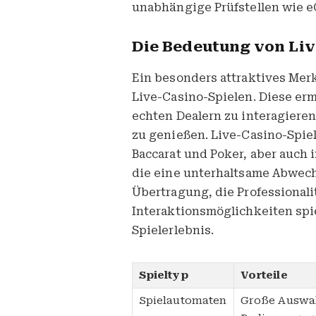
unabhängige Prüfstellen wie e
Die Bedeutung von Li
Ein besonders attraktives Merk
Live-Casino-Spielen. Diese erm
echten Dealern zu interagiere
zu genießen. Live-Casino-Spiel
Baccarat und Poker, aber auch
die eine unterhaltsame Abwechs
Übertragung, die Professionali
Interaktionsmöglichkeiten spi
Spielerlebnis.
Spieltyp
Vorteile
Spielautomaten
Große Auswah