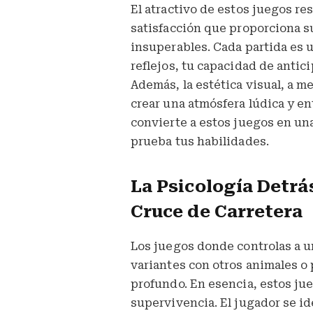
El atractivo de estos juegos res
satisfacción que proporciona 
insuperables. Cada partida es 
reflejos, tu capacidad de antic
Además, la estética visual, a m
crear una atmósfera lúdica y e
convierte a estos juegos en una
prueba tus habilidades.
La Psicología Detrá
Cruce de Carretera
Los juegos donde controlas a un
variantes con otros animales o 
profundo. En esencia, estos ju
supervivencia. El jugador se id