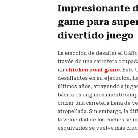
Impresionante d
game para supera
divertido juego
La emoción de desafiar el tráfico
través de una carretera ocupada
un
chicken road game
. Este 
desafiantes en su ejecución, h
últimos años, atrayendo a juga
básica es engañosamente simple
cruzar una carretera llena de 
atropellada. Sin embargo, la d
la velocidad de los coches se i
esquivarlos se vuelve más cruci