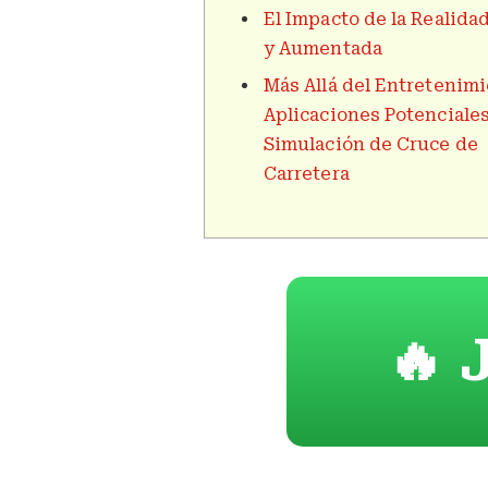
El Impacto de la Realidad
y Aumentada
Más Allá del Entretenimi
Aplicaciones Potenciales
Simulación de Cruce de
Carretera
🔥 