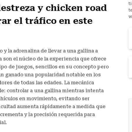
t
estreza y chicken road
t
w
r el tráfico en este
 y la adrenalina de llevar a una gallina a
 son el núcleo de la experiencia que ofrece
tipo de juegos, sencillos en su concepto pero
an ganado una popularidad notable en los
dores de todas las edades. La mecánica
: controlar a una gallina mientras intenta
vehículos en movimiento, evitando ser
ificultad aumenta rápidamente a medida que
ncrementa y la precisión requerida para
al.