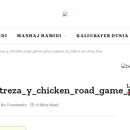
IDI
MANHAJ HAMIDI
KALIGRAFER DUNIA
eza_y_chicken_road_game_para_superar_el_tráfico_en_este_dive
L
treza_y_chicken_road_game_p
No Comments
10 Mins Read