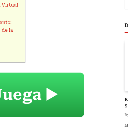
 Virtual
ento:
D
 de la
Juega ▶️
K
S
B
M