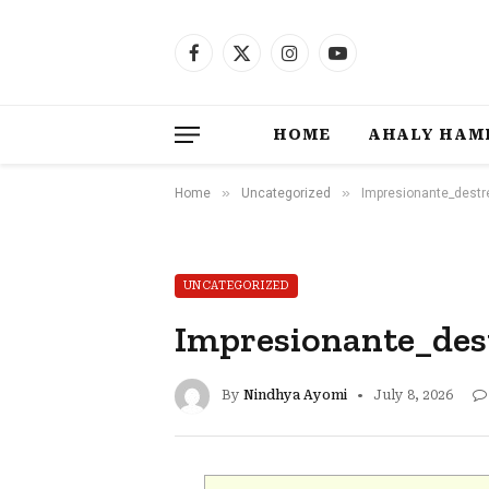
Facebook
X
Instagram
YouTube
(Twitter)
HOME
AHALY HAM
»
»
Home
Uncategorized
Impresionante_destr
UNCATEGORIZED
Impresionante_des
By
Nindhya Ayomi
July 8, 2026