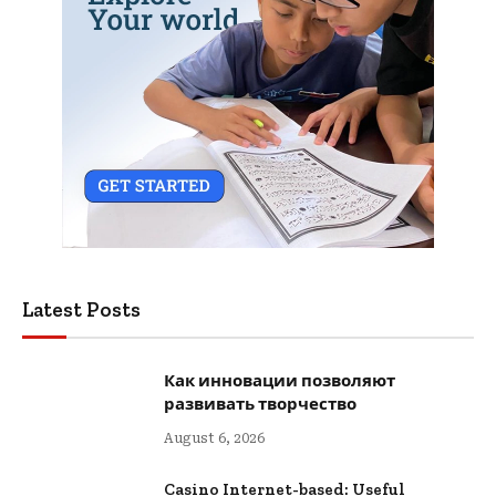
Latest Posts
Как инновации позволяют
развивать творчество
August 6, 2026
Casino Internet-based: Useful