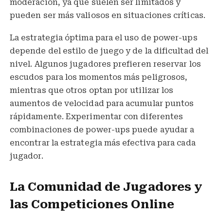
moderación, ya que suelen ser limitados y
pueden ser más valiosos en situaciones críticas.
La estrategia óptima para el uso de power-ups
depende del estilo de juego y de la dificultad del
nivel. Algunos jugadores prefieren reservar los
escudos para los momentos más peligrosos,
mientras que otros optan por utilizar los
aumentos de velocidad para acumular puntos
rápidamente. Experimentar con diferentes
combinaciones de power-ups puede ayudar a
encontrar la estrategia más efectiva para cada
jugador.
La Comunidad de Jugadores y
las Competiciones Online