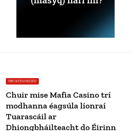
UNCATEGORIZED
Chuir mise Mafia Casino trí
modhanna éagsúla líonraí
Tuarascáil ar
Dhiongbháilteacht do Éirinn