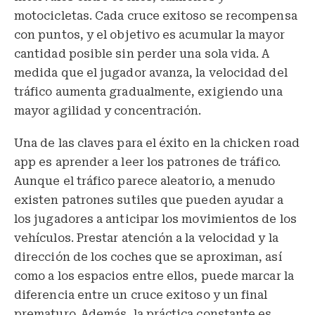
motocicletas. Cada cruce exitoso se recompensa
con puntos, y el objetivo es acumular la mayor
cantidad posible sin perder una sola vida. A
medida que el jugador avanza, la velocidad del
tráfico aumenta gradualmente, exigiendo una
mayor agilidad y concentración.
Una de las claves para el éxito en la chicken road
app es aprender a leer los patrones de tráfico.
Aunque el tráfico parece aleatorio, a menudo
existen patrones sutiles que pueden ayudar a
los jugadores a anticipar los movimientos de los
vehículos. Prestar atención a la velocidad y la
dirección de los coches que se aproximan, así
como a los espacios entre ellos, puede marcar la
diferencia entre un cruce exitoso y un final
prematuro. Además, la práctica constante es