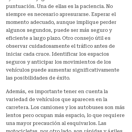
puntuación. Una de ellas es la paciencia. No
siempre es necesario apresurarse. Esperar el
momento adecuado, aunque implique perder
algunos segundos, puede ser más seguro y
eficiente a largo plazo. Otro consejo útil es
observar cuidadosamente el tráfico antes de
iniciar cada cruce. Identificar los espacios
seguros y anticipar los movimientos de los
vehículos puede aumentar significativamente
las posibilidades de éxito.
Además, es importante tener en cuenta la
variedad de vehículos que aparecen en la
carretera. Los camiones y los autobuses son más
lentos pero ocupan más espacio, lo que requiere
una mayor precaución al esquivarlos. Las
motocicletas, por otro lado, son rápidas y ágiles,