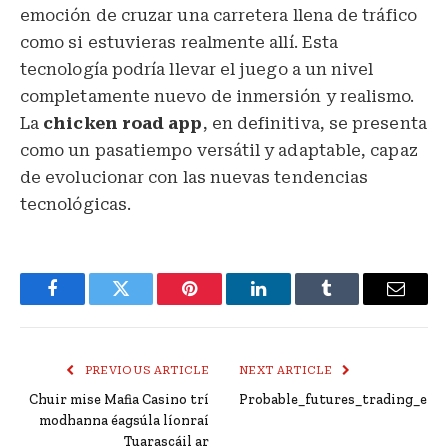
emoción de cruzar una carretera llena de tráfico
como si estuvieras realmente allí. Esta
tecnología podría llevar el juego a un nivel
completamente nuevo de inmersión y realismo.
La
chicken road app
, en definitiva, se presenta
como un pasatiempo versátil y adaptable, capaz
de evolucionar con las nuevas tendencias
tecnológicas.
Facebook
Twitter
Pinterest
LinkedIn
Tumblr
Email
PREVIOUS ARTICLE
NEXT ARTICLE
Chuir mise Mafia Casino trí
Probable_futures_trading_exp
modhanna éagsúla líonraí
Tuarascáil ar