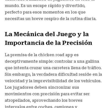
mundo. Es un escape rápido y divertido,
perfecto para esos momentos en los que
necesitas un breve respiro de la rutina diaria.
La Mecánica del Juego y la
Importancia de la Precisión
La premisa de la chicken road app es
deceptivamente simple: controlar a una gallina
que intenta cruzar una carretera llena de tráfico.
Sin embargo, la verdadera dificultad reside en la
velocidad y la imprevisibilidad de los vehículos.
Los jugadores deben sincronizar sus
movimientos con precisión para evitar ser
atropellados, aprovechando los breves
intervalos entre coches, camiones y