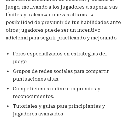
juego, motivando a los jugadores a superar sus
límites y a alcanzar nuevas alturas. La
posibilidad de presumir de tus habilidades ante
otros jugadores puede ser un incentivo
adicional para seguir practicando y mejorando.
Foros especializados en estrategias del
juego.
Grupos de redes sociales para compartir
puntuaciones altas.
Competiciones online con premios y
reconocimientos.
Tutoriales y guías para principiantes y
jugadores avanzados.