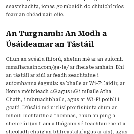
seasmhachta, ionas go mbeidh do chluichí níos
fearr an chéad uair eile.
An Turgnamh: An Modh a
Úsáideamar an Tástáil
Chun an scéal a fhíorú, sheinn mé ar an suíomh
mmafiacasino.com/ga-ie/ ar fheiste amháin. Bhí
an tástáil ar siúl ar feadh seachtaine i
suíomhanna éagsúla: sa bhaile ar Wi-Fi láidir, ar
líonra móibíleach 4G agus 5G i mBaile Átha
Cliath, i mbruachbhaile, agus ar Wi-Fi poiblí i
gcafé. D’úsáid mé uirlisí proifisiúnta chun an
mhoill luchtaithe a thomhas, chun an ping a
sheiceáil (an t-am a thógann sé teachtaireacht a
sheoladh chuig an bhfreastalaí agus ar ais), agus