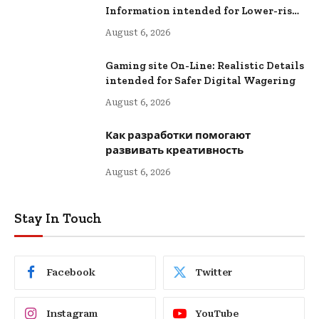
Information intended for Lower-risk
Online Wagering
August 6, 2026
Gaming site On-Line: Realistic Details
intended for Safer Digital Wagering
August 6, 2026
Как разработки помогают
развивать креативность
August 6, 2026
Stay In Touch
Facebook
Twitter
Instagram
YouTube