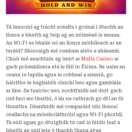
Tá imreoirí ag trácht scéalta i gcónaí i dtaobh an
líonra a bheith ag teip ag an nóiméad is measa.
An Wi-Fi sa bhaile nó an líonra móibíleach ar an
tsráid? Shocraigh mé romham aiste a shásamh.
Chuir mé seachtain ag imirt ar
Mafia Casino
ar
gach príomhlíonra atá le fáil in Éirinn. Ba uaim an
ceann is tapúla agus is cobhsaí a aimsiú, go
háirithe le haghaidh cluichí beo agus gamblála
ar líne. Sa tuairisc seo, nochtfaidh mé duit gach
rud faoi mo thaithí, ó lár na cathrach go dtí an tír
thuaithe. Déanfaidh mé comparáid idir líonraí
ceallacha na mórsholáthróirí agus Wi-Fi phoiblí.
Tá súil agam go dtuigfidh tú cad is féidir leat a
bheith ag súil leis ó thaobh thapa agus