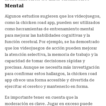
Mental
Algunos estudios sugieren que los videojuegos,
como la chicken road app, pueden ser utilizados
como herramientas de entrenamiento mental
para mejorar las habilidades cognitivas y la
función cerebral. Por ejemplo, se ha demostrado
que los videojuegos de acción pueden mejorar
la atención selectiva, la memoria de trabajo y la
capacidad de tomar decisiones rápidas y
precisas. Aunque se necesita más investigación
para confirmar estos hallazgos, la chicken road
app ofrece una forma accesible y divertida de
ejercitar el cerebro y mantenerlo en forma.
Es importante tener en cuenta que la
moderación es clave. Jugar en exceso puede