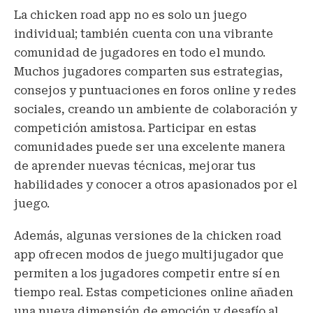
La chicken road app no es solo un juego
individual; también cuenta con una vibrante
comunidad de jugadores en todo el mundo.
Muchos jugadores comparten sus estrategias,
consejos y puntuaciones en foros online y redes
sociales, creando un ambiente de colaboración y
competición amistosa. Participar en estas
comunidades puede ser una excelente manera
de aprender nuevas técnicas, mejorar tus
habilidades y conocer a otros apasionados por el
juego.
Además, algunas versiones de la chicken road
app ofrecen modos de juego multijugador que
permiten a los jugadores competir entre sí en
tiempo real. Estas competiciones online añaden
una nueva dimensión de emoción y desafío al