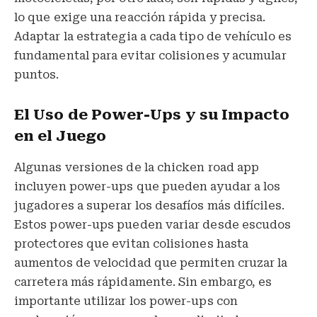
lo que exige una reacción rápida y precisa.
Adaptar la estrategia a cada tipo de vehículo es
fundamental para evitar colisiones y acumular
puntos.
El Uso de Power-Ups y su Impacto
en el Juego
Algunas versiones de la chicken road app
incluyen power-ups que pueden ayudar a los
jugadores a superar los desafíos más difíciles.
Estos power-ups pueden variar desde escudos
protectores que evitan colisiones hasta
aumentos de velocidad que permiten cruzar la
carretera más rápidamente. Sin embargo, es
importante utilizar los power-ups con