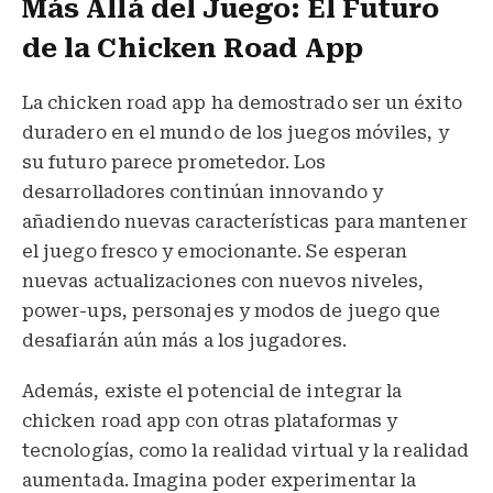
Más Allá del Juego: El Futuro
de la Chicken Road App
La chicken road app ha demostrado ser un éxito
duradero en el mundo de los juegos móviles, y
su futuro parece prometedor. Los
desarrolladores continúan innovando y
añadiendo nuevas características para mantener
el juego fresco y emocionante. Se esperan
nuevas actualizaciones con nuevos niveles,
power-ups, personajes y modos de juego que
desafiarán aún más a los jugadores.
Además, existe el potencial de integrar la
chicken road app con otras plataformas y
tecnologías, como la realidad virtual y la realidad
aumentada. Imagina poder experimentar la