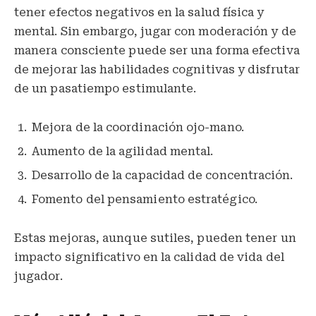
tener efectos negativos en la salud física y
mental. Sin embargo, jugar con moderación y de
manera consciente puede ser una forma efectiva
de mejorar las habilidades cognitivas y disfrutar
de un pasatiempo estimulante.
Mejora de la coordinación ojo-mano.
Aumento de la agilidad mental.
Desarrollo de la capacidad de concentración.
Fomento del pensamiento estratégico.
Estas mejoras, aunque sutiles, pueden tener un
impacto significativo en la calidad de vida del
jugador.