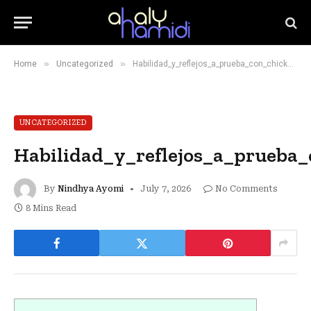
»
»
Home
Uncategorized
Habilidad_y_reflejos_a_prueba_con_chicken_road_app_para_superar_cada_desafío_vi
UNCATEGORIZED
Habilidad_y_reflejos_a_prueba
By
Nindhya Ayomi
July 7, 2026
No Comments
8 Mins Read