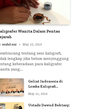
aligrafer Wanita Dalam Pentas
ejarah
y
muhd nur
May 23, 2016
embincang tentang seni kaligrafi,
idak lengkap jika belum menyinggung
entang keberadaan para kaligrafer
anita yang…
Geliat Indonesia di
Lomba Kaligrafi
Internasional IRCICA
May 21, 2016
Ustadz Dawud Bektasy;