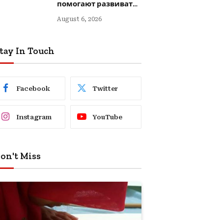
помогают развивать
креативность
August 6, 2026
tay In Touch
Facebook
Twitter
Instagram
YouTube
on't Miss