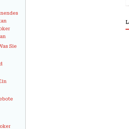
nnendes
kan
L
joker
Fan
 Was Sie
d
Ein
gebote
Joker