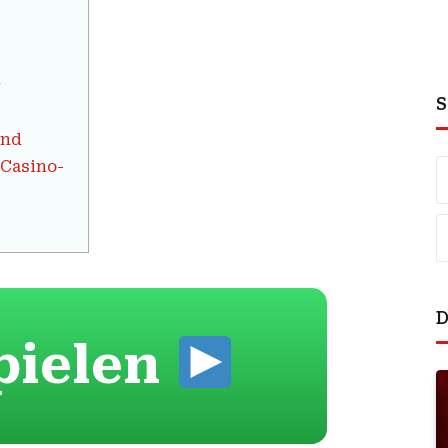
n
S
und
-Casino-
D
pielen