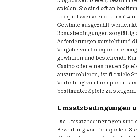
Möglichkeit bieten, bestimmte
spielen. Sie sind oft an best
beispielsweise eine Umsatzanf
Gewinne ausgezahlt werden kön
Bonusbedingungen sorgfältig z
Anforderungen versteht und di
Vergabe von Freispielen ermög
gewinnen und bestehende Kund
Casino oder einen neuen Spiel
auszuprobieren, ist für viele S
Verteilung von Freispielen kan
bestimmter Spiele zu steigern.
Umsatzbedingungen u
Die Umsatzbedingungen sind e
Bewertung von Freispielen. Sie