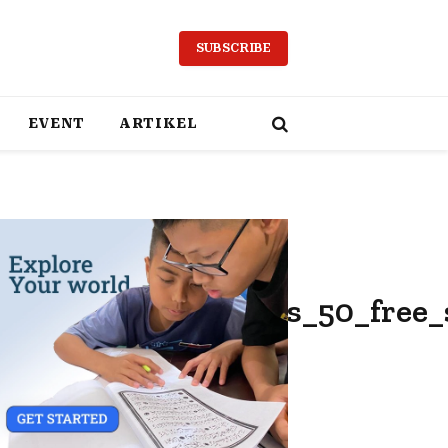
SUBSCRIBE
EVENT
ARTIKEL
_mit_vulkan_vegas_50_free_s