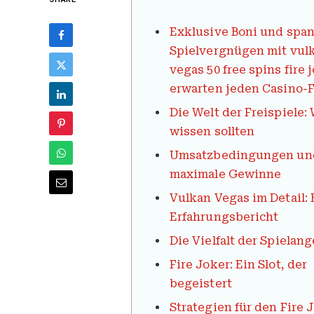
Exklusive Boni und spa
Spielvergnügen mit vul
vegas 50 free spins fire 
erwarten jeden Casino-
Die Welt der Freispiele:
wissen sollten
Umsatzbedingungen un
maximale Gewinne
Vulkan Vegas im Detail: 
Erfahrungsbericht
Die Vielfalt der Spielan
Fire Joker: Ein Slot, der
begeistert
Strategien für den Fire 