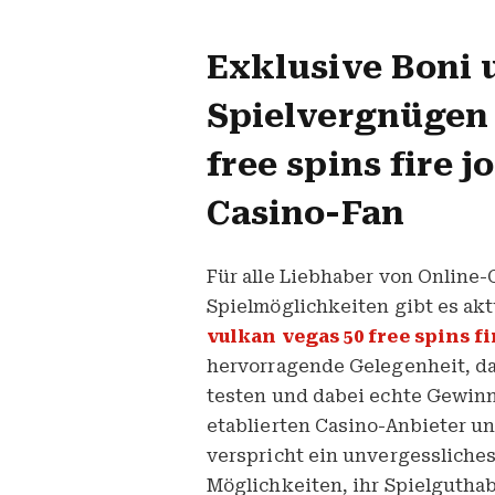
Exklusive Boni
Spielvergnügen 
free spins fire 
Casino-Fan
Für alle Liebhaber von Online
Spielmöglichkeiten gibt es akt
vulkan vegas 50 free spins fi
hervorragende Gelegenheit, das
testen und dabei echte Gewinn
etablierten Casino-Anbieter 
verspricht ein unvergessliches
Möglichkeiten, ihr Spielgutha