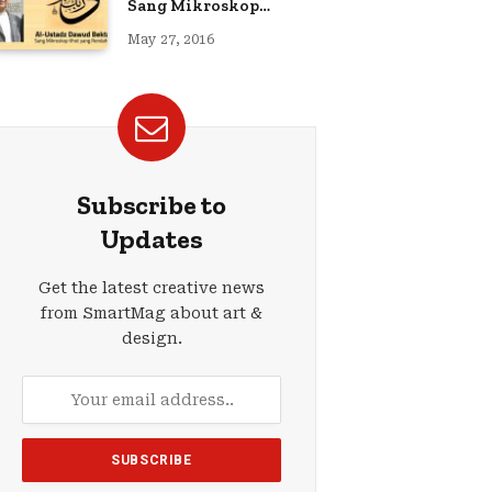
Sang Mikroskop
Kaligrafi
May 27, 2016
Subscribe to
Updates
Get the latest creative news
from SmartMag about art &
design.