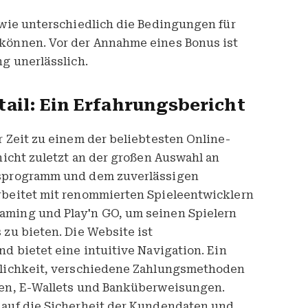
 wie unterschiedlich die Bedingungen für
können. Vor der Annahme eines Bonus ist
ng unerlässlich.
ail: Ein Erfahrungsbericht
r Zeit zu einem der beliebtesten Online-
nicht zuletzt an der großen Auswahl an
usprogramm und dem zuverlässigen
rbeitet mit renommierten Spieleentwicklern
aming und Play'n GO, um seinen Spielern
 zu bieten. Die Website ist
nd bietet eine intuitive Navigation. Ein
glichkeit, verschiedene Zahlungsmethoden
ten, E-Wallets und Banküberweisungen.
 auf die Sicherheit der Kundendaten und