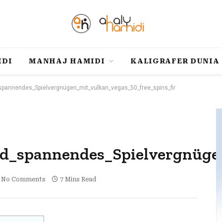
IDI
MANHAJ HAMIDI
KALIGRAFER DUNIA
spannendes_Spielvergnügen_mit_vulkan_vegas_50_free_spins_fir
d_spannendes_Spielvergnügen
No Comments
7 Mins Read