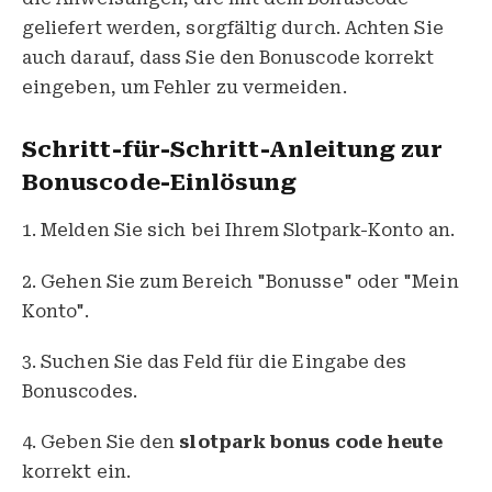
geliefert werden, sorgfältig durch. Achten Sie
auch darauf, dass Sie den Bonuscode korrekt
eingeben, um Fehler zu vermeiden.
Schritt-für-Schritt-Anleitung zur
Bonuscode-Einlösung
1. Melden Sie sich bei Ihrem Slotpark-Konto an.
2. Gehen Sie zum Bereich "Bonusse" oder "Mein
Konto".
3. Suchen Sie das Feld für die Eingabe des
Bonuscodes.
4. Geben Sie den
slotpark bonus code heute
korrekt ein.