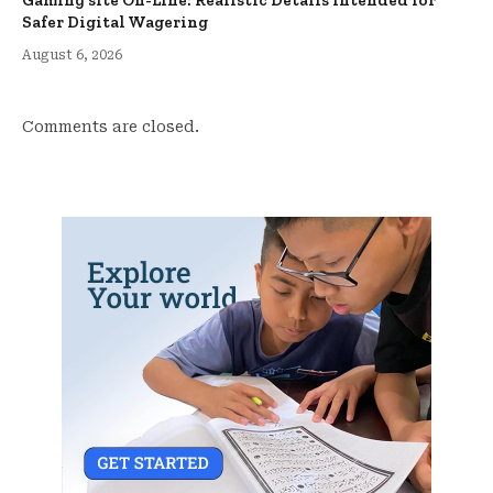
Gaming site On-Line: Realistic Details intended for
Safer Digital Wagering
August 6, 2026
Comments are closed.