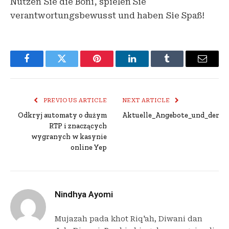
Nutzen Sie die Boni, spielen Sie
verantwortungsbewusst und haben Sie Spaß!
Facebook
Twitter
Pinterest
LinkedIn
Tumblr
Email
PREVIOUS ARTICLE
NEXT ARTICLE
Odkryj automaty o dużym
Aktuelle_Angebote_und_der_sl
RTP i znaczących
wygranych w kasynie
online Yep
Nindhya Ayomi
Mujazah pada khot Riq'ah, Diwani dan