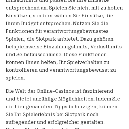
Einsatzlimits und passen Sie Ihre Einsätze
entsprechend an. Spielen Sie nicht mit zu hohen
Einsätzen, sondern wählen Sie Einsätze, die
Ihrem Budget entsprechen. Nutzen Sie die
Funktionen für verantwortungsbewusstes
Spielen, die Slotpark anbietet. Dazu gehören
beispielsweise Einzahlungslimits, Verlustlimits
und Selbstausschlüsse. Diese Funktionen
können Ihnen helfen, Ihr Spielverhalten zu
kontrollieren und verantwortungsbewusst zu
spielen.
Die Welt der Online-Casinos ist faszinierend
und bietet unzählige Möglichkeiten. Indem Sie
die hier genannten Tipps beherzigen, können
Sie Ihr Spielerlebnis bei Slotpark noch
aufregender und erfolgreicher gestalten.