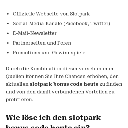
Offizielle Webseite von Slotpark
Social-Media-Kanäle (Facebook, Twitter)
E-Mail-Newsletter
Partnerseiten und Foren
Promotions und Gewinnspiele
Durch die Kombination dieser verschiedenen
Quellen können Sie Ihre Chancen erhöhen, den
aktuellen
slotpark bonus code heute
zu finden
und von den damit verbundenen Vorteilen zu
profitieren.
Wie löse ich den slotpark
bonus code heute ein?