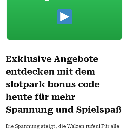
Exklusive Angebote
entdecken mit dem
slotpark bonus code
heute für mehr
Spannung und Spielspaß
Die Spannung steigt, die Walzen rufen! Für alle