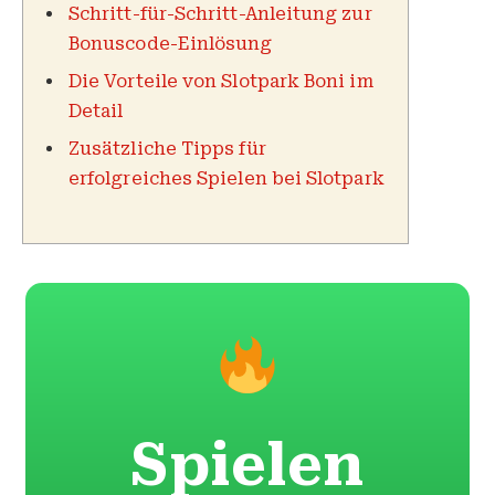
Schritt-für-Schritt-Anleitung zur
Bonuscode-Einlösung
Die Vorteile von Slotpark Boni im
Detail
Zusätzliche Tipps für
erfolgreiches Spielen bei Slotpark
Spielen