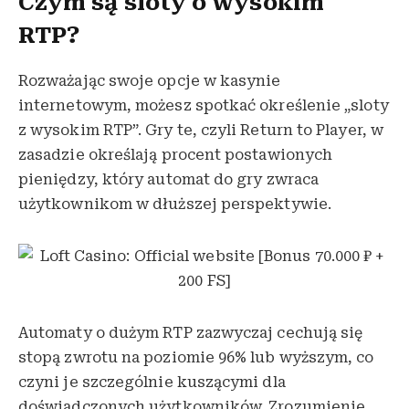
Czym są sloty o wysokim
RTP?
Rozważając swoje opcje w kasynie
internetowym, możesz spotkać określenie „sloty
z wysokim RTP”. Gry te, czyli Return to Player, w
zasadzie określają procent postawionych
pieniędzy, który automat do gry zwraca
użytkownikom w dłuższej perspektywie.
Automaty o dużym RTP zazwyczaj cechują się
stopą zwrotu na poziomie 96% lub wyższym, co
czyni je szczególnie kuszącymi dla
doświadczonych użytkowników. Zrozumienie