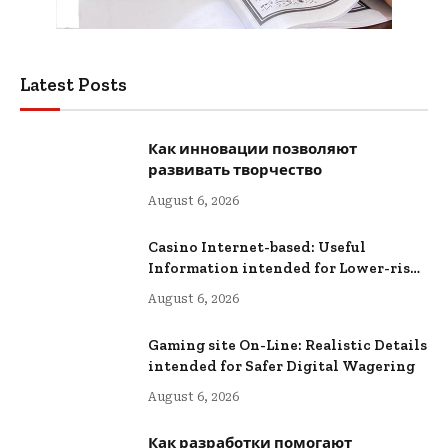
Latest Posts
Как инновации позволяют
развивать творчество
August 6, 2026
Casino Internet-based: Useful
Information intended for Lower-risk
Online Wagering
August 6, 2026
Gaming site On-Line: Realistic Details
intended for Safer Digital Wagering
August 6, 2026
Как разработки помогают