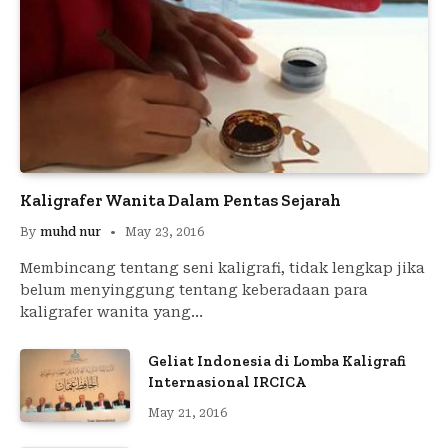
Kaligrafer Wanita Dalam Pentas Sejarah
By
muhd nur
May 23, 2016
Membincang tentang seni kaligrafi, tidak lengkap jika
belum menyinggung tentang keberadaan para
kaligrafer wanita yang…
Geliat Indonesia di Lomba Kaligrafi
Internasional IRCICA
May 21, 2016