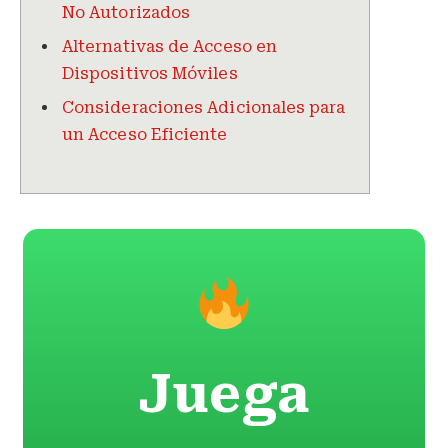
No Autorizados
Alternativas de Acceso en
Dispositivos Móviles
Consideraciones Adicionales para
un Acceso Eficiente
Juega