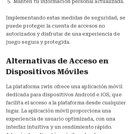
Mantén tu información personal actualizada.
Implementando estas medidas de seguridad, se
puede proteger la cuenta de accesos no
autorizados y disfrutar de una experiencia de
juego segura y protegida.
Alternativas de Acceso en
Dispositivos Móviles
La plataforma 1win ofrece una aplicación móvil
dedicada para dispositivos Android e iOS, que
facilita el acceso a la plataforma desde cualquier
lugar. La aplicación móvil proporciona una
experiencia de usuario optimizada, con una
interfaz intuitiva y un rendimiento rápido.