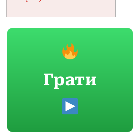
Грати