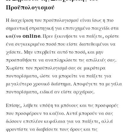
Προϋπολογισμού
Η διαχείριση του προϋπολογισμού είναι ίσως η πιο
σημαντική στρατηγική για επιτυχημένο παιχνίδι στα
καζίνο online
. Πριν ξεκινήσετε να παίζετε, ορίστε
ένα συγκεκριμένο ποσό που είστε διατεθειμένοι να
χάσετε. Μην υπερβείτε αυτό το ποσό, και μην
προσπαθήσετε να αναπληρώσετε τις απώλειές σας.
Χωρίστε τον προϋπολογισμό σας σε μικρότερα
πονταρίσματα, ώστε να μπορείτε να παίξετε για
μεγαλύτερο χρονικό διάστημα. Αποφύγετε τα μεγάλα
πονταρίσματα, ειδικά αν είστε αρχάριος.
Επίσης, λάβετε υπόψη τα μπόνους και τις προσφορές
που προσφέρουν τα καζίνο. Αυτά μπορούν να σας
δώσουν επιπλέον κεφάλαια για να παίξετε, αλλά
φροντίστε να διαβάσετε τους όρους και τις