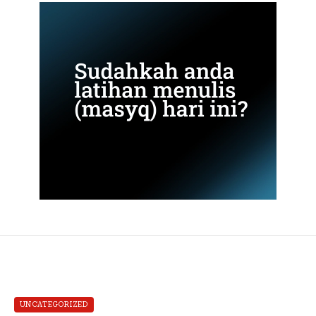
UNCATEGORIZED