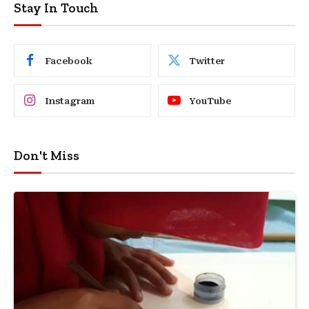
Stay In Touch
Facebook
Twitter
Instagram
YouTube
Don't Miss