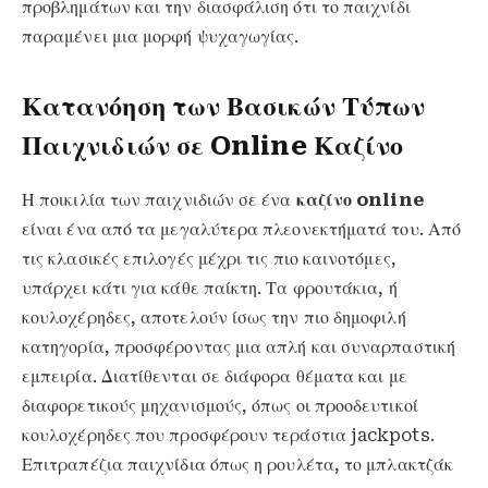
προβλημάτων και την διασφάλιση ότι το παιχνίδι
παραμένει μια μορφή ψυχαγωγίας.
Κατανόηση των Βασικών Τύπων
Παιχνιδιών σε Online Καζίνο
Η ποικιλία των παιχνιδιών σε ένα
καζίνο online
είναι ένα από τα μεγαλύτερα πλεονεκτήματά του. Από
τις κλασικές επιλογές μέχρι τις πιο καινοτόμες,
υπάρχει κάτι για κάθε παίκτη. Τα φρουτάκια, ή
κουλοχέρηδες, αποτελούν ίσως την πιο δημοφιλή
κατηγορία, προσφέροντας μια απλή και συναρπαστική
εμπειρία. Διατίθενται σε διάφορα θέματα και με
διαφορετικούς μηχανισμούς, όπως οι προοδευτικοί
κουλοχέρηδες που προσφέρουν τεράστια jackpots.
Επιτραπέζια παιχνίδια όπως η ρουλέτα, το μπλακτζάκ