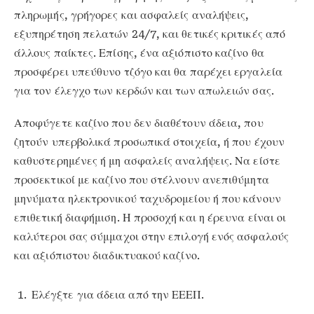
πληρωμής, γρήγορες και ασφαλείς αναλήψεις,
εξυπηρέτηση πελατών 24/7, και θετικές κριτικές από
άλλους παίκτες. Επίσης, ένα αξιόπιστο καζίνο θα
προσφέρει υπεύθυνο τζόγο και θα παρέχει εργαλεία
για τον έλεγχο των κερδών και των απωλειών σας.
Αποφύγετε καζίνο που δεν διαθέτουν άδεια, που
ζητούν υπερβολικά προσωπικά στοιχεία, ή που έχουν
καθυστερημένες ή μη ασφαλείς αναλήψεις. Να είστε
προσεκτικοί με καζίνο που στέλνουν ανεπιθύμητα
μηνύματα ηλεκτρονικού ταχυδρομείου ή που κάνουν
επιθετική διαφήμιση. Η προσοχή και η έρευνα είναι οι
καλύτεροι σας σύμμαχοι στην επιλογή ενός ασφαλούς
και αξιόπιστου διαδικτυακού καζίνο.
Ελέγξτε για άδεια από την ΕΕΕΠ.