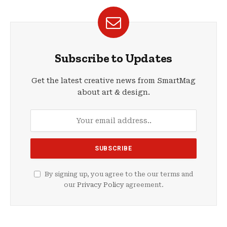
Subscribe to Updates
Get the latest creative news from SmartMag
about art & design.
By signing up, you agree to the our terms and
our
Privacy Policy
agreement.