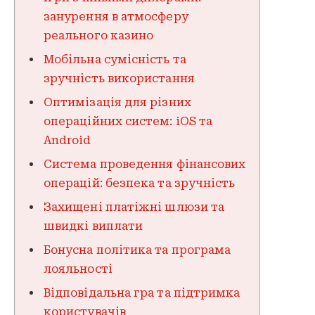
занурення в атмосферу
реального казино
Мобільна сумісність та
зручність використання
Оптимізація для різних
операційних систем: iOS та
Android
Система проведення фінансових
операцій: безпека та зручність
Захищені платіжні шлюзи та
швидкі виплати
Бонусна політика та програма
лояльності
Відповідальна гра та підтримка
користувачів