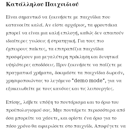
Κατάλληλου Παιχνιδιού
Είναι σημαντικό να ξεκινήσετε με παιχνίδια που
κατανοείτε καλά. Αν είστε αρχάριος, τα φρουτάκια
μπορεί να είναι μια καλή επιλογή, καθώς δεν απαιτούν
ιδιαίτερες γνώσεις ή στρατηγική. Για τους πιο
έμπειρους παίκτες, τα επιτραπέζια παιχνίδια
προσφέρουν μια μεγαλύτερη πρόκληση και δυνητικά
υψηλότερες αποδόσεις. Πριν ξεκινήσετε να παίζετε με
πραγματικά χρήματα, δοκιμάστε τα παιχνίδια δωρεάν,
χρησιμοποιώντας το λεγόμενο "demo mode", για να
εξοικειωθείτε με τους κανόνες και τις λειτουργίες.
Επίσης, λάβετε υπόψη το ποντάρισμα και το όριο του
προϋπολογισμού σας. Μην ποντάρετε περισσότερα από
όσα μπορείτε να χάσετε, και ορίστε ένα όριο για το
πόσο χρόνο θα αφιερώσετε στο παιχνίδι. Αποφύγετε να