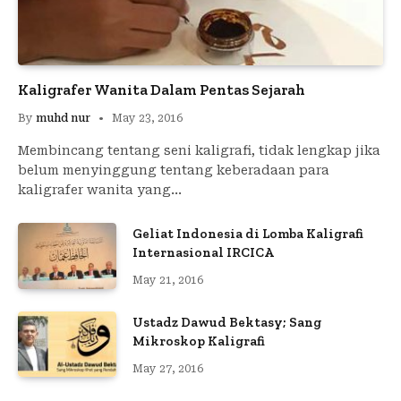
Kaligrafer Wanita Dalam Pentas Sejarah
By
muhd nur
May 23, 2016
Membincang tentang seni kaligrafi, tidak lengkap jika
belum menyinggung tentang keberadaan para
kaligrafer wanita yang…
Geliat Indonesia di Lomba Kaligrafi
Internasional IRCICA
May 21, 2016
Ustadz Dawud Bektasy; Sang
Mikroskop Kaligrafi
May 27, 2016