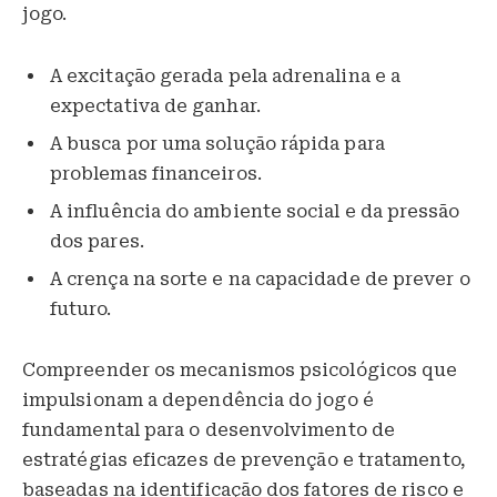
jogo.
A excitação gerada pela adrenalina e a
expectativa de ganhar.
A busca por uma solução rápida para
problemas financeiros.
A influência do ambiente social e da pressão
dos pares.
A crença na sorte e na capacidade de prever o
futuro.
Compreender os mecanismos psicológicos que
impulsionam a dependência do jogo é
fundamental para o desenvolvimento de
estratégias eficazes de prevenção e tratamento,
baseadas na identificação dos fatores de risco e