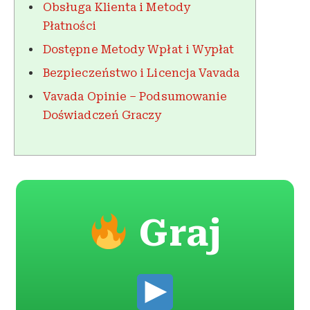
Obsługa Klienta i Metody
Płatności
Dostępne Metody Wpłat i Wypłat
Bezpieczeństwo i Licencja Vavada
Vavada Opinie – Podsumowanie
Doświadczeń Graczy
Graj