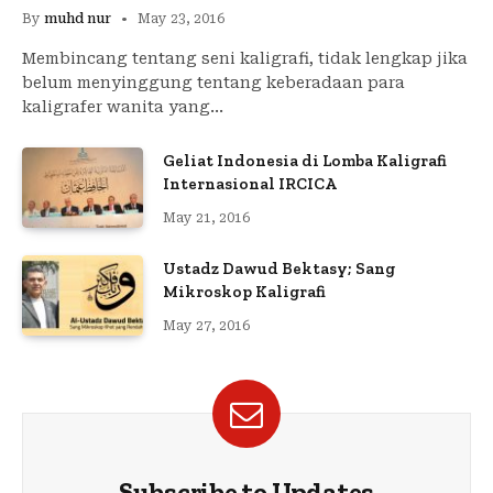
By
muhd nur
May 23, 2016
Membincang tentang seni kaligrafi, tidak lengkap jika
belum menyinggung tentang keberadaan para
kaligrafer wanita yang…
Geliat Indonesia di Lomba Kaligrafi
Internasional IRCICA
May 21, 2016
Ustadz Dawud Bektasy; Sang
Mikroskop Kaligrafi
May 27, 2016
Subscribe to Updates