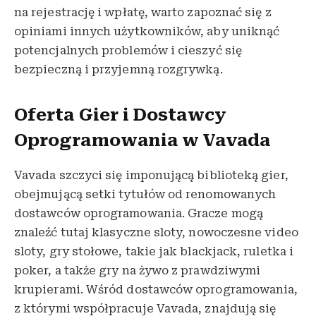
na rejestrację i wpłatę, warto zapoznać się z
opiniami innych użytkowników, aby uniknąć
potencjalnych problemów i cieszyć się
bezpieczną i przyjemną rozgrywką.
Oferta Gier i Dostawcy
Oprogramowania w Vavada
Vavada szczyci się imponującą biblioteką gier,
obejmującą setki tytułów od renomowanych
dostawców oprogramowania. Gracze mogą
znaleźć tutaj klasyczne sloty, nowoczesne video
sloty, gry stołowe, takie jak blackjack, ruletka i
poker, a także gry na żywo z prawdziwymi
krupierami. Wśród dostawców oprogramowania,
z którymi współpracuje Vavada, znajdują się