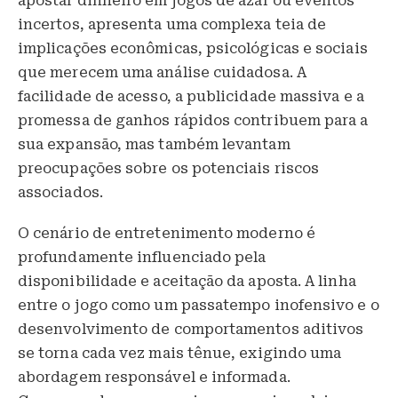
apostar dinheiro em jogos de azar ou eventos
incertos, apresenta uma complexa teia de
implicações econômicas, psicológicas e sociais
que merecem uma análise cuidadosa. A
facilidade de acesso, a publicidade massiva e a
promessa de ganhos rápidos contribuem para a
sua expansão, mas também levantam
preocupações sobre os potenciais riscos
associados.
O cenário de entretenimento moderno é
profundamente influenciado pela
disponibilidade e aceitação da aposta. A linha
entre o jogo como um passatempo inofensivo e o
desenvolvimento de comportamentos aditivos
se torna cada vez mais tênue, exigindo uma
abordagem responsável e informada.