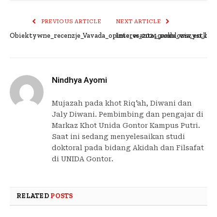
PREVIOUS ARTICLE
NEXT ARTICLE
Obiektywne_recenzje_Vavada_opinie_w_2024_roku_wszystko_c
Interesante_gambloria_en_lín
Nindhya Ayomi
Mujazah pada khot Riq'ah, Diwani dan
Jaly Diwani. Pembimbing dan pengajar di
Markaz Khot Unida Gontor Kampus Putri.
Saat ini sedang menyelesaikan studi
doktoral pada bidang Akidah dan Filsafat
di UNIDA Gontor.
RELATED
POSTS