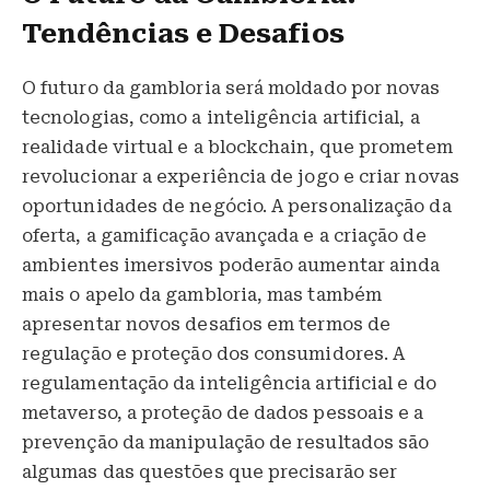
Tendências e Desafios
O futuro da gambloria será moldado por novas
tecnologias, como a inteligência artificial, a
realidade virtual e a blockchain, que prometem
revolucionar a experiência de jogo e criar novas
oportunidades de negócio. A personalização da
oferta, a gamificação avançada e a criação de
ambientes imersivos poderão aumentar ainda
mais o apelo da gambloria, mas também
apresentar novos desafios em termos de
regulação e proteção dos consumidores. A
regulamentação da inteligência artificial e do
metaverso, a proteção de dados pessoais e a
prevenção da manipulação de resultados são
algumas das questões que precisarão ser