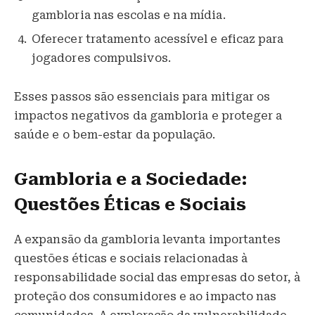
gambloria nas escolas e na mídia.
Oferecer tratamento acessível e eficaz para
jogadores compulsivos.
Esses passos são essenciais para mitigar os
impactos negativos da gambloria e proteger a
saúde e o bem-estar da população.
Gambloria e a Sociedade:
Questões Éticas e Sociais
A expansão da gambloria levanta importantes
questões éticas e sociais relacionadas à
responsabilidade social das empresas do setor, à
proteção dos consumidores e ao impacto nas