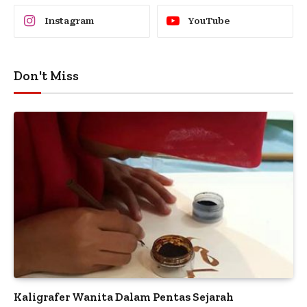
Instagram
YouTube
Don't Miss
Kaligrafer Wanita Dalam Pentas Sejarah