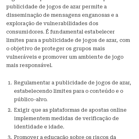
publicidade de jogos de azar permite a
disseminação de mensagens enganosas e a
exploração de vulnerabilidades dos
consumidores. É fundamental estabelecer
limites para a publicidade de jogos de azar, com
o objetivo de proteger os grupos mais
vulneráveis ​​e promover um ambiente de jogo
mais responsável.
Regulamentar a publicidade de jogos de azar,
estabelecendo limites para o conteúdo e o
público-alvo.
Exigir que as plataformas de apostas online
implementem medidas de verificação de
identidade e idade.
Promover a educação sobre os riscos da