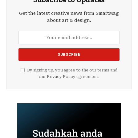
Get the latest creative news from SmartMag
about art & design.
By signing up, you agree to the our terms and
our
Privacy Policy
agreement.