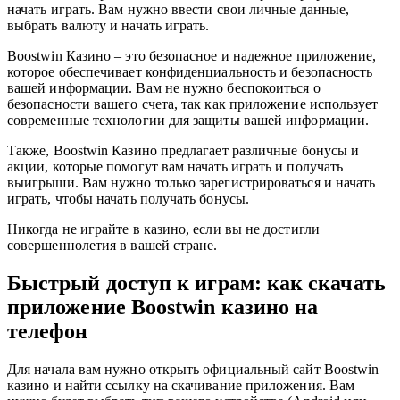
начать играть. Вам нужно ввести свои личные данные,
выбрать валюту и начать играть.
Boostwin Казино – это безопасное и надежное приложение,
которое обеспечивает конфиденциальность и безопасность
вашей информации. Вам не нужно беспокоиться о
безопасности вашего счета, так как приложение использует
современные технологии для защиты вашей информации.
Также, Boostwin Казино предлагает различные бонусы и
акции, которые помогут вам начать играть и получать
выигрыши. Вам нужно только зарегистрироваться и начать
играть, чтобы начать получать бонусы.
Никогда не играйте в казино, если вы не достигли
совершеннолетия в вашей стране.
Быстрый доступ к играм: как скачать
приложение Boostwin казино на
телефон
Для начала вам нужно открыть официальный сайт Boostwin
казино и найти ссылку на скачивание приложения. Вам