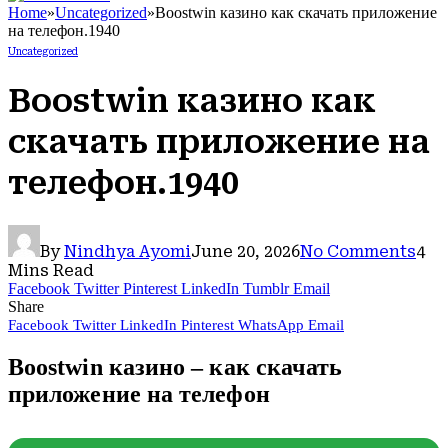
Home
»
Uncategorized
»
Boostwin казино как скачать приложение
на телефон.1940
Uncategorized
Boostwin казино как
скачать приложение на
телефон.1940
By
Nindhya Ayomi
June 20, 2026
No Comments
4
Mins Read
Facebook
Twitter
Pinterest
LinkedIn
Tumblr
Email
Share
Facebook
Twitter
LinkedIn
Pinterest
WhatsApp
Email
Boostwin казино – как скачать
приложение на телефон