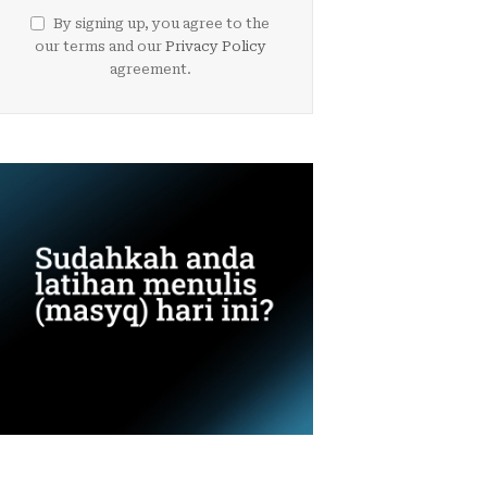
By signing up, you agree to the
our terms and our
Privacy Policy
agreement.