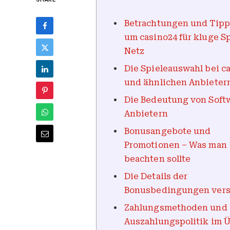
Betrachtungen und Tipp
um casino24 für kluge Sp
Netz
Die Spieleauswahl bei c
und ähnlichen Anbieter
Die Bedeutung von Soft
Anbietern
Bonusangebote und
Promotionen – Was man
beachten sollte
Die Details der
Bonusbedingungen ver
Zahlungsmethoden und
Auszahlungspolitik im Ü