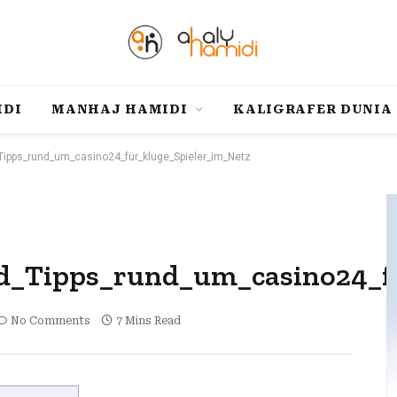
IDI
MANHAJ HAMIDI
KALIGRAFER DUNIA
ipps_rund_um_casino24_für_kluge_Spieler_im_Netz
d_Tipps_rund_um_casino24_fü
No Comments
7 Mins Read