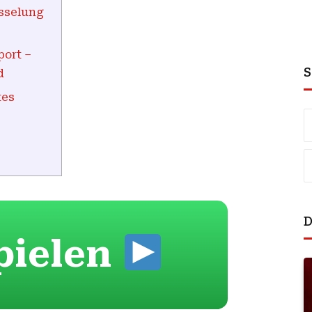
üsselung
ort –
S
d
tes
D
pielen