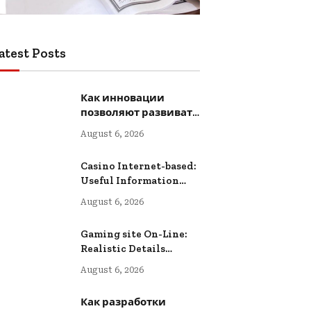
atest Posts
Как инновации
позволяют развивать
творчество
August 6, 2026
Casino Internet-based:
Useful Information
intended for Lower-
August 6, 2026
risk Online Wagering
Gaming site On-Line:
Realistic Details
intended for Safer
August 6, 2026
Digital Wagering
Как разработки