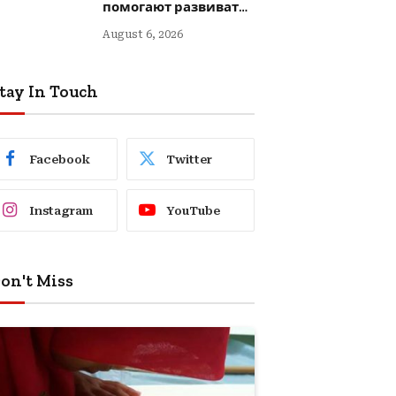
помогают развивать
креативность
August 6, 2026
tay In Touch
Facebook
Twitter
Instagram
YouTube
on't Miss