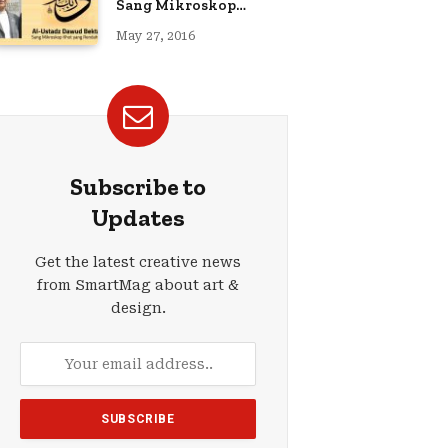
Sang Mikroskop
Kaligrafi
May 27, 2016
Subscribe to
Updates
Get the latest creative news
from SmartMag about art &
design.