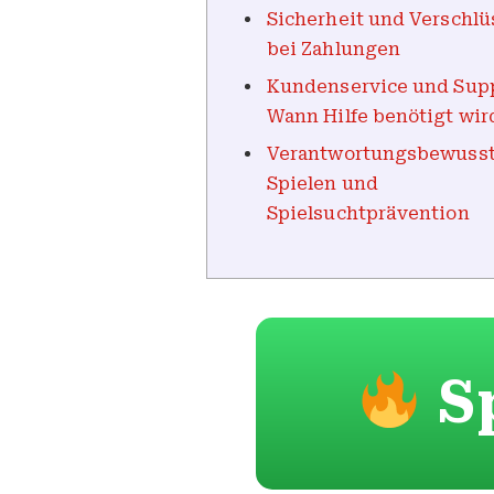
Sicherheit und Verschl
bei Zahlungen
Kundenservice und Supp
Wann Hilfe benötigt wir
Verantwortungsbewuss
Spielen und
Spielsuchtprävention
S