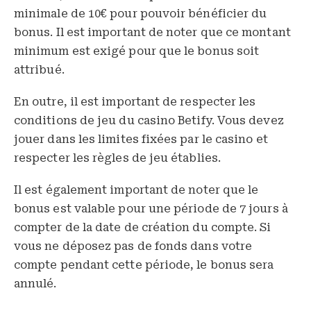
minimale de 10€ pour pouvoir bénéficier du
bonus. Il est important de noter que ce montant
minimum est exigé pour que le bonus soit
attribué.
En outre, il est important de respecter les
conditions de jeu du casino Betify. Vous devez
jouer dans les limites fixées par le casino et
respecter les règles de jeu établies.
Il est également important de noter que le
bonus est valable pour une période de 7 jours à
compter de la date de création du compte. Si
vous ne déposez pas de fonds dans votre
compte pendant cette période, le bonus sera
annulé.