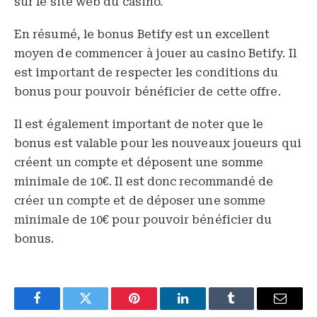
sur le site web du casino.
En résumé, le bonus Betify est un excellent
moyen de commencer à jouer au casino Betify. Il
est important de respecter les conditions du
bonus pour pouvoir bénéficier de cette offre.
Il est également important de noter que le
bonus est valable pour les nouveaux joueurs qui
créent un compte et déposent une somme
minimale de 10€. Il est donc recommandé de
créer un compte et de déposer une somme
minimale de 10€ pour pouvoir bénéficier du
bonus.
Facebook
Twitter
Pinterest
LinkedIn
Tumblr
Email