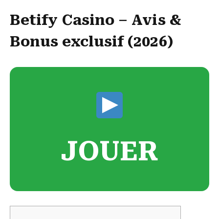
Betify Casino – Avis &
Bonus exclusif (2026)
JOUER