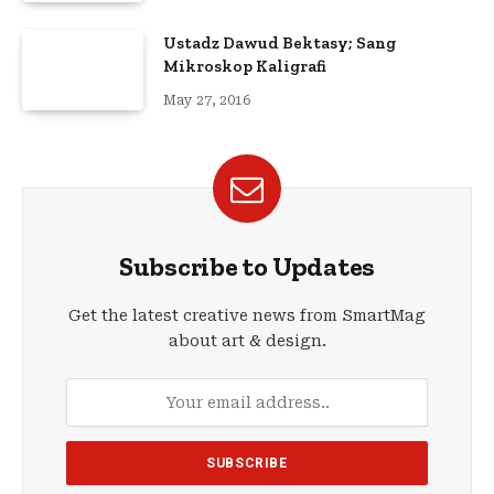
Ustadz Dawud Bektasy; Sang
Mikroskop Kaligrafi
May 27, 2016
Subscribe to Updates
Get the latest creative news from SmartMag
about art & design.