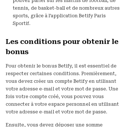
pouvez parier sur les matchs de football, de
tennis, de basket-ball et de nombreux autres
sports, grâce à l’application Betify Paris
Sportif.
Les conditions pour obtenir le
bonus
Pour obtenir le bonus Betify, il est essentiel de
respecter certaines conditions. Premièrement,
vous devez créer un compte Betify en utilisant
votre adresse e-mail et votre mot de passe. Une
fois votre compte créé, vous pouvez vous
connecter à votre espace personnel en utilisant
votre adresse e-mail et votre mot de passe.
Ensuite, vous devez déposer une somme