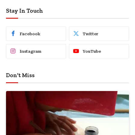
Stay In Touch
Facebook
Twitter
Instagram
YouTube
Don't Miss