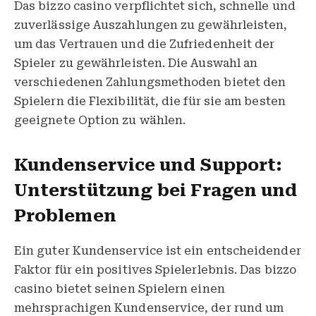
Das bizzo casino verpflichtet sich, schnelle und
zuverlässige Auszahlungen zu gewährleisten,
um das Vertrauen und die Zufriedenheit der
Spieler zu gewährleisten. Die Auswahl an
verschiedenen Zahlungsmethoden bietet den
Spielern die Flexibilität, die für sie am besten
geeignete Option zu wählen.
Kundenservice und Support:
Unterstützung bei Fragen und
Problemen
Ein guter Kundenservice ist ein entscheidender
Faktor für ein positives Spielerlebnis. Das bizzo
casino bietet seinen Spielern einen
mehrsprachigen Kundenservice, der rund um