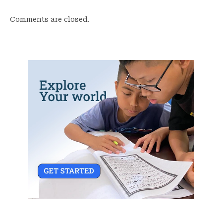
Comments are closed.