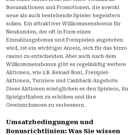
Bonusaktionen und Promotionen, die sowohl
neue als auch bestehende Spieler begeistern
sollen. Ein attraktiver Willkommensbonus für
Neukunden, der oft in Form eines
Einzahlungsbonus und Freispielen angeboten
wird, ist ein wichtiger Anreiz, sich für das bizzo
casino zu entscheiden. Aber auch nach dem
Willkommensbonus gibt es regelmäßig weitere
Aktionen, wie z.B. Reload-Boni, Freispiel-
Aktionen, Turniere und Cashback-Angebote.
Diese Aktionen ermöglichen es den Spielern, ihr
Spielguthaben zu erhöhen und ihre
Gewinnchancen zu verbessern.
Umsatzbedingungen und
Bonusrichtlinien: Was Sie wissen