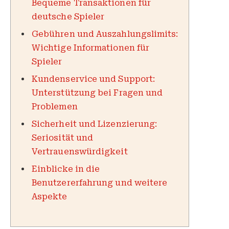
Bequeme Transaktionen für
deutsche Spieler
Gebühren und Auszahlungslimits:
Wichtige Informationen für
Spieler
Kundenservice und Support:
Unterstützung bei Fragen und
Problemen
Sicherheit und Lizenzierung:
Seriosität und
Vertrauenswürdigkeit
Einblicke in die
Benutzererfahrung und weitere
Aspekte