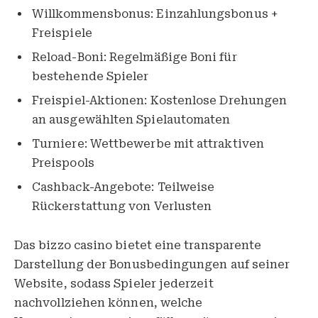
Willkommensbonus: Einzahlungsbonus +
Freispiele
Reload-Boni: Regelmäßige Boni für
bestehende Spieler
Freispiel-Aktionen: Kostenlose Drehungen
an ausgewählten Spielautomaten
Turniere: Wettbewerbe mit attraktiven
Preispools
Cashback-Angebote: Teilweise
Rückerstattung von Verlusten
Das bizzo casino bietet eine transparente
Darstellung der Bonusbedingungen auf seiner
Website, sodass Spieler jederzeit
nachvollziehen können, welche