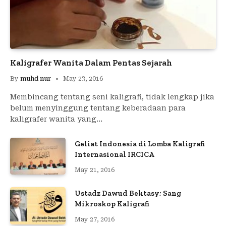
Kaligrafer Wanita Dalam Pentas Sejarah
By
muhd nur
May 23, 2016
Membincang tentang seni kaligrafi, tidak lengkap jika
belum menyinggung tentang keberadaan para
kaligrafer wanita yang…
Geliat Indonesia di Lomba Kaligrafi
Internasional IRCICA
May 21, 2016
Ustadz Dawud Bektasy; Sang
Mikroskop Kaligrafi
May 27, 2016