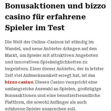
Bonusaktionen und bizzo
casino für erfahrene
Spieler im Test
Die Welt der Online-Casinos ist ständig im
Wandel, und neue Anbieter drängen auf den
Markt, um Spieler mit attraktiven Angeboten
und innovativen Spielmöglichkeiten zu
begeistern. Einer dieser Anbieter, der in letzter
Zeit viel Aufmerksamkeit erregt hat, ist das
bizzo casino
. Dieses Casino verspricht eine
umfangreiche Auswahl an Spielen, großzügige
Bonusaktionen und eine benutzerfreundliche
Plattform, die sowohl Anfänger als auch
erfahrene Spieler ansprechen soll.