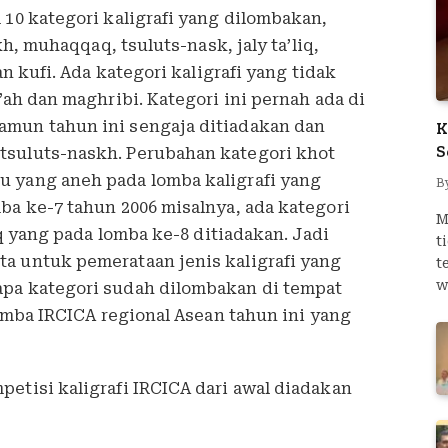
 10 kategori kaligrafi yang dilombakan,
skh, muhaqqaq, tsuluts-nask, jaly ta’liq,
an kufi. Ada kategori kaligrafi yang tidak
’ah dan maghribi. Kategori ini pernah ada di
amun tahun ini sengaja ditiadakan dan
K
S
tsuluts-naskh. Perubahan kategori khot
 yang aneh pada lomba kaligrafi yang
B
ba ke-7 tahun 2006 misalnya, ada kategori
M
qiq yang pada lomba ke-8 ditiadakan. Jadi
t
a untuk pemerataan jenis kaligrafi yang
t
w
apa kategori sudah dilombakan di tempat
lomba IRCICA regional Asean tahun ini yang
etisi kaligrafi IRCICA dari awal diadakan