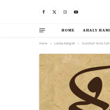
Facebook
X
Instagram
YouTube
(Twitter)
HOME
AHALY HAM
»
»
Home
Lomba Kaligrafi
Sudahkah Anda Dafta