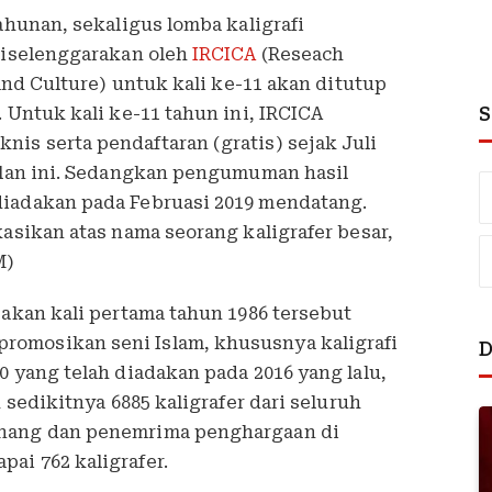
ahunan, sekaligus lomba kaligrafi
 diselenggarakan oleh
IRCICA
(Reseach
 and Culture) untuk kali ke-11 akan ditutup
S
 Untuk kali ke-11 tahun ini, IRCICA
is serta pendaftaran (gratis) sejak Juli
bulan ini. Sedangkan pengumuman hasil
diadakan pada Februasi 2019 mendatang.
kasikan atas nama seorang kaligrafer besar,
M)
sakan kali pertama tahun 1986 tersebut
omosikan seni Islam, khususnya kaligrafi
D
0 yang telah diadakan pada 2016 yang lalu,
h sedikitnya 6885 kaligrafer dari seluruh
enang dan penemrima penghargaan di
ai 762 kaligrafer.