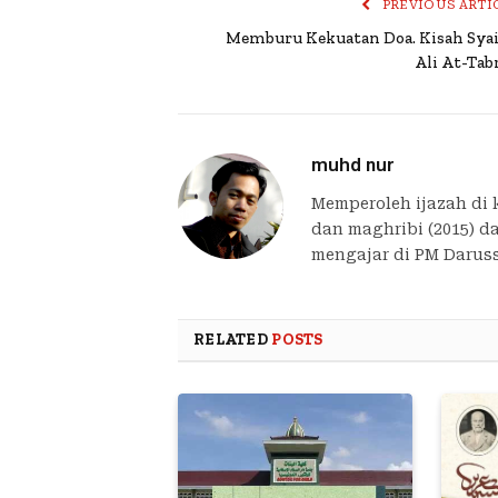
PREVIOUS ARTI
Memburu Kekuatan Doa. Kisah Sya
Ali At-Tabr
muhd nur
Memperoleh ijazah di k
dan maghribi (2015) da
mengajar di PM Darus
RELATED
POSTS