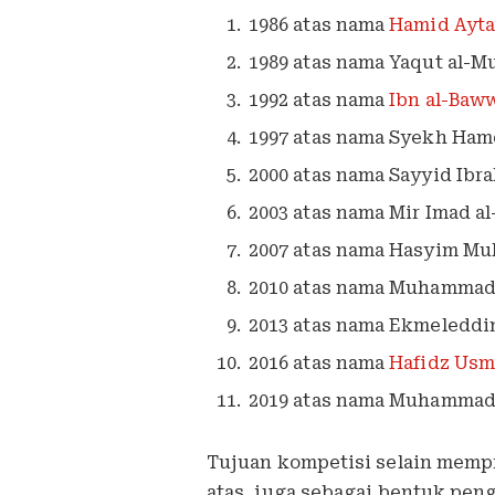
1986 atas nama
Hamid Ayta
1989 atas nama Yaqut al-M
1992 atas nama
Ibn al-Baw
1997 atas nama Syekh Ham
2000 atas nama Sayyid Ibr
2003 atas nama Mir Imad a
2007 atas nama Hasyim M
2010 atas nama Muhammad
2013 atas nama Ekmeleddi
2016 atas nama
Hafidz Us
2019 atas nama Muhammad
Tujuan kompetisi selain mempr
atas, juga sebagai bentuk pen