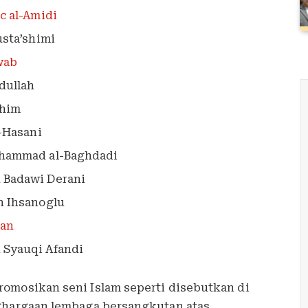
c al-Amidi
usta’shimi
wab
dullah
ahim
l-Hasani
uhammad al-Baghdadi
 Badawi Derani
n Ihsanoglu
man
 Syauqi Afandi
omosikan seni Islam seperti disebutkan di
ghargaan lembaga bersangkutan atas