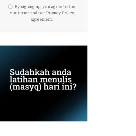
By signing up, you agree to the
our terms and our
Privacy Policy
agreement.