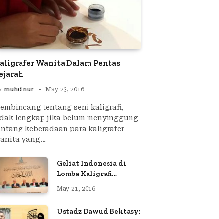
aligrafer Wanita Dalam Pentas
ejarah
y
muhd nur
May 23, 2016
embincang tentang seni kaligrafi,
idak lengkap jika belum menyinggung
entang keberadaan para kaligrafer
anita yang…
Geliat Indonesia di
Lomba Kaligrafi
Internasional IRCICA
May 21, 2016
Ustadz Dawud Bektasy;