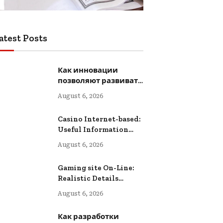
atest Posts
Как инновации
позволяют развивать
творчество
August 6, 2026
Casino Internet-based:
Useful Information
intended for Lower-
August 6, 2026
risk Online Wagering
Gaming site On-Line:
Realistic Details
intended for Safer
August 6, 2026
Digital Wagering
Как разработки