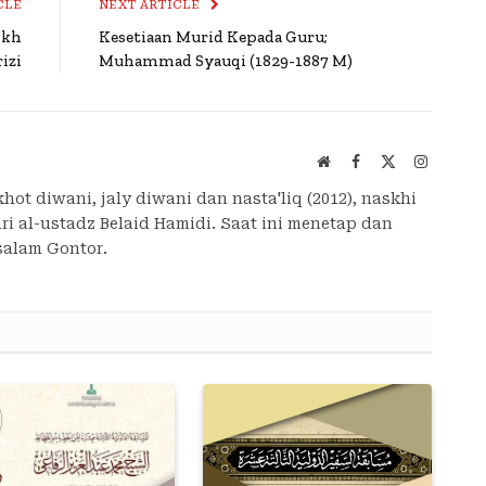
CLE
NEXT ARTICLE
ikh
Kesetiaan Murid Kepada Guru;
izi
Muhammad Syauqi (1829-1887 M)
Website
Facebook
X
Instagra
(Twitter)
hot diwani, jaly diwani dan nasta'liq (2012), naskhi
ri al-ustadz Belaid Hamidi. Saat ini menetap dan
salam Gontor.