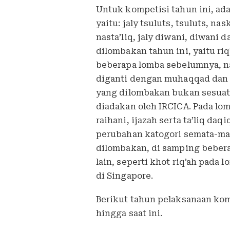
Untuk kompetisi tahun ini, ada
yaitu: jaly tsuluts, tsuluts, na
nasta’liq, jaly diwani, diwani d
dilombakan tahun ini, yaitu riq
beberapa lomba sebelumnya, n
diganti dengan muhaqqad dan 
yang dilombakan bukan sesuatu
diadakan oleh IRCICA. Pada lom
raihani, ijazah serta ta’liq da
perubahan katogori semata-mat
dilombakan, di samping beber
lain, seperti khot riq’ah pada 
di Singapore.
Berikut tahun pelaksanaan komp
hingga saat ini.