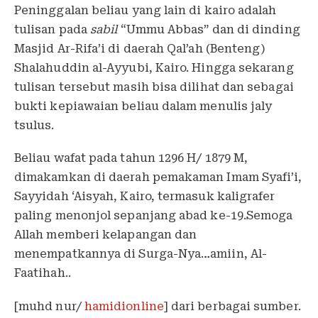
Peninggalan beliau yang lain di kairo adalah
tulisan pada
sabil
“Ummu Abbas” dan di dinding
Masjid Ar-Rifa’i di daerah Qal’ah (Benteng)
Shalahuddin al-Ayyubi, Kairo. Hingga sekarang
tulisan tersebut masih bisa dilihat dan sebagai
bukti kepiawaian beliau dalam menulis jaly
tsulus.
Beliau wafat pada tahun 1296 H/ 1879 M,
dimakamkan di daerah pemakaman Imam Syafi’i,
Sayyidah ‘Aisyah, Kairo, termasuk kaligrafer
paling menonjol sepanjang abad ke-19.Semoga
Allah memberi kelapangan dan
menempatkannya di Surga-Nya…amiin, Al-
Faatihah..
[muhd nur/
hamidionline
] dari berbagai sumber.