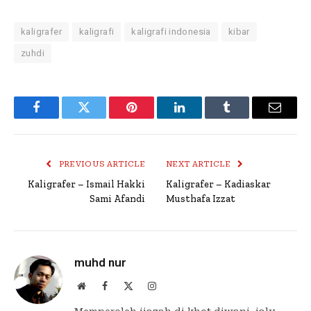
kaligrafer
kaligrafi
kaligrafi indonesia
kibar
zuhdi
Facebook
Twitter
Pinterest
LinkedIn
Tumblr
Email
PREVIOUS ARTICLE
NEXT ARTICLE
Kaligrafer – Ismail Hakki
Kaligrafer – Kadiaskar
Sami Afandi
Musthafa Izzat
muhd nur
Website
Facebook
X
Instagram
(Twitter)