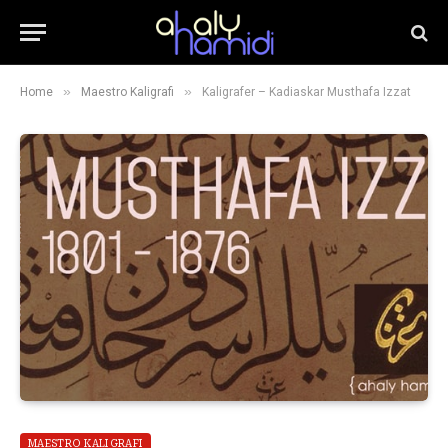
»
»
Home
Maestro Kaligrafi
Kaligrafer – Kadiaskar Musthafa Izzat
MAESTRO KALIGRAFI