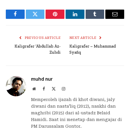
Facebook
Twitter
Pinterest
LinkedIn
Tumblr
Email
PREVIOUS ARTICLE
NEXT ARTICLE
Kaligrafer ‘Abdullah Az-
Kaligrafer – Muhammad
Zuhdi
Syafiq
muhd nur
Website
Facebook
X
Instagram
(Twitter)
Memperoleh ijazah di khot diwani, jaly
diwani dan nasta'liq (2012), naskhi dan
maghribi (2015) dari al-ustadz Belaid
Hamidi. Saat ini menetap dan mengajar di
PM Darussalam Gontor.