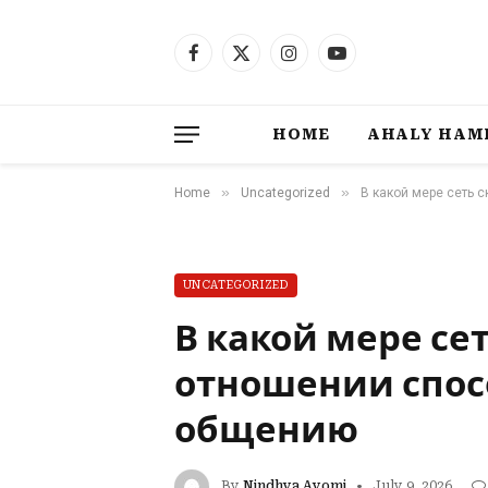
Facebook
X
Instagram
YouTube
(Twitter)
HOME
AHALY HAM
»
»
Home
Uncategorized
В какой мере сеть 
UNCATEGORIZED
В какой мере се
отношении спос
общению
By
Nindhya Ayomi
July 9, 2026