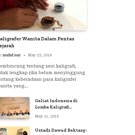
aligrafer Wanita Dalam Pentas
ejarah
y
muhd nur
May 23, 2016
embincang tentang seni kaligrafi,
idak lengkap jika belum menyinggung
entang keberadaan para kaligrafer
anita yang…
Geliat Indonesia di
Lomba Kaligrafi
Internasional IRCICA
May 21, 2016
Ustadz Dawud Bektasy;