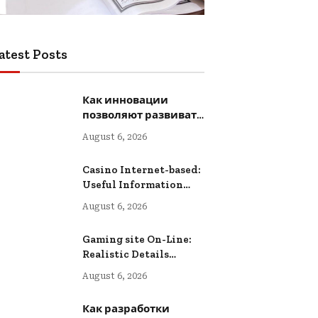
atest Posts
Как инновации
позволяют развивать
творчество
August 6, 2026
Casino Internet-based:
Useful Information
intended for Lower-
August 6, 2026
risk Online Wagering
Gaming site On-Line:
Realistic Details
intended for Safer
August 6, 2026
Digital Wagering
Как разработки