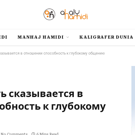
IDI
MANHAJ HAMIDI
KALIGRAFER DUNIA
сказывается в отношении способность к глубокому общению
ть сказывается в
обность к глубокому
No Comments
6 Mins Read