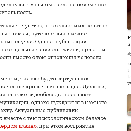
ределах виртуальном среде не неизменно
рительность.
авляет чувство, что о знакомых понятно
тны снимки, путешествия, свежие
K
льные случаи. Однако публикации
S
но отдельные эпизоды жизни, при этом
B
ости вместе с тем отношения человека
M
t
t
менем, так как будто виртуальное
w
качестве привычная часть дня. Диалоги,
ия а также видеобеседы позволяют
муникации, однако нуждаются в намного
такту. Актуальные публикации
х вместе с тем психологическом балансе
кердом казино
, при этом восприятие