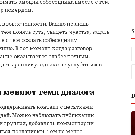
нимать эмоции собеседника вместе с тем
ор покердом.
 в вовлеченности. Важно не лишь
S
 тем понять суть, увидеть чувства, задать
е с тем создать собеседнику
цию. В тот момент когда разговор
ание оказывается слабее точным.
идеть реплику, однако не углубиться в
.
 меняют темп диалога
D
поддерживать контакт с десятками
юдей. Можно наблюдать публикации
ри группах, добавлять комментарии
ться посланиями. Тем не менее